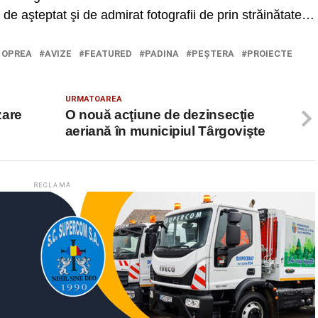
de aşteptat şi de admirat fotografii de prin străinătate…
 OPREA
AVIZE
FEATURED
PADINA
PEŞTERA
PROIECTE
URMATOAREA
zare
O nouă acţiune de dezinsecţie
aeriană în municipiul Târgovişte
RECLAMĂ