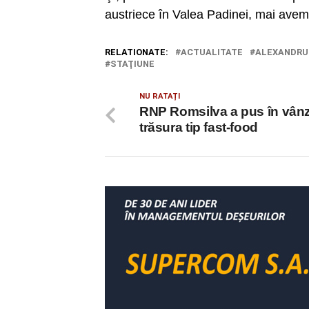
austriece în Valea Padinei, mai avem 
RELATIONATE:
ACTUALITATE
ALEXANDRU
STAŢIUNE
NU RATAȚI
RNP Romsilva a pus în vân
trăsura tip fast-food