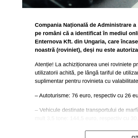
Compania Națională de Administrare a In
pe români că a identificat în mediul onl
Enternova Kft. din Ungaria, care încasea
noastră (roviniet), deși nu este autoriz
Atenție! La achiziționarea unei roviniete pr
utilizatorii achită, pe lângă tariful de uti
suplimentar pentru rovinieta cu valabilita
– Autoturisme: 76 euro, respectiv cu 26 eu
– Vehicule destinate transportului de ma
mult 3,5 tone: 144,5 euro, respectiv cu 30
– Microbuze pentru transport persoane cu 
CI