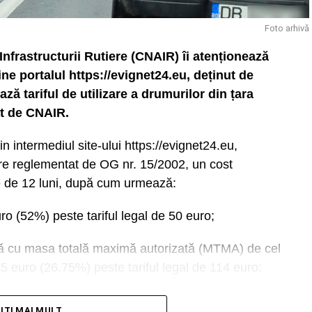
Foto arhivă
frastructurii Rutiere (CNAIR) îi atenționează
ine portalul https://evignet24.eu, deținut de
ză tariful de utilizare a drumurilor din țara
at de CNAIR.
in intermediul site-ului https://evignet24.eu,
lizare reglementat de OG nr. 15/2002, un cost
te de 12 luni, după cum urmează:
ro (52%) peste tariful legal de 50 euro;
rfă cu masa totală maximă autorizată (MTMA) de cel
,5 euro (26,75%) peste tariful legal de 114 euro;
cel mult 8+1 locuri și autorulote/caravane: 143
TITI MAI MULT