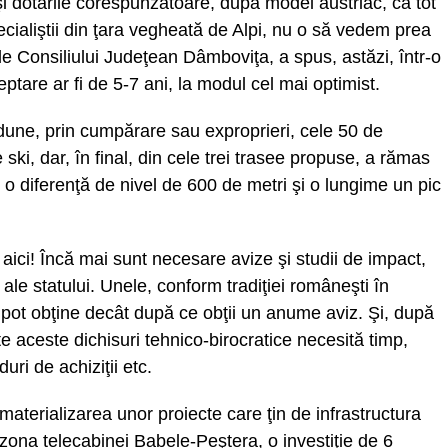
e şi dotările corespunzătoare, după model austriac, că tot
ecialiştii din ţara vegheată de Alpi, nu o să vedem prea
e Consiliului Judeţean Dâmboviţa, a spus, astăzi, într-o
eptare ar fi de 5-7 ani, la modul cel mai optimist.
dune, prin cumpărare sau exproprieri, cele 50 de
ski, dar, în final, din cele trei trasee propuse, a rămas
 o diferenţă de nivel de 600 de metri şi o lungime un pic
ă aici! Încă mai sunt necesare avize şi studii de impact,
tăţi ale statului. Unele, conform tradiţiei româneşti în
e pot obţine decât după ce obţii un anume aviz. Şi, după
 aceste dichisuri tehnico-birocratice necesită timp,
ri de achiziţii etc.
materializarea unor proiecte care ţin de infrastructura
 zona telecabinei Babele-Peştera, o investiţie de 6