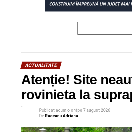
ACTUALITATE
Atenție! Site neau
rovinieta la supra
Publicat
acum o oră
pe
7 august 2026
De
Raceanu Adriana