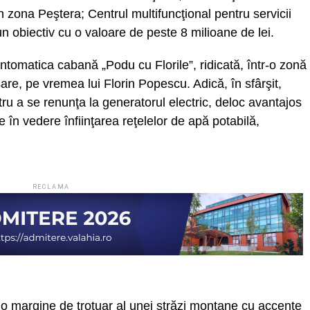
n zona Peştera; Centrul multifuncţional pentru servicii
 obiectiv cu o valoare de peste 8 milioane de lei.
antomatica cabană „Podu cu Florile”, ridicată, într-o zonă
esare, pe vremea lui Florin Popescu. Adică, în sfârşit,
tru a se renunţa la generatorul electric, deloc avantajos
e în vedere înfiinţarea reţelelor de apă potabilă,
RECLAMA
 o margine de trotuar al unei străzi montane cu accente