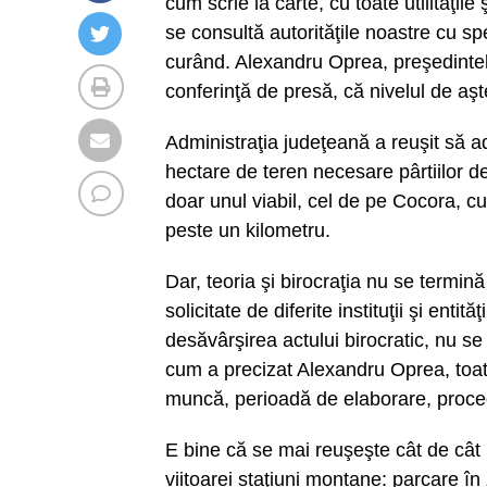
cum scrie la carte, cu toate utilităţil
se consultă autorităţile noastre cu sp
curând. Alexandru Oprea, preşedintel
conferinţă de presă, că nivelul de aşt
Administraţia judeţeană a reuşit să a
hectare de teren necesare pârtiilor de 
doar unul viabil, cel de pe Cocora, cu
peste un kilometru.
Dar, teoria şi birocraţia nu se termin
solicitate de diferite instituţii şi enti
desăvârşirea actului birocratic, nu s
cum a precizat Alexandru Oprea, toate
muncă, perioadă de elaborare, procedu
E bine că se mai reuşeşte cât de cât 
viitoarei staţiuni montane: parcare în