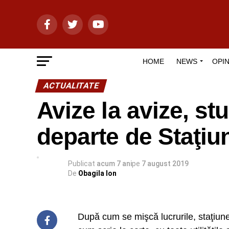
HOME
NEWS
OPIN
ACTUALITATE
Avize la avize, stu
departe de Staţiu
Publicat
acum 7 ani
pe
7 august 2019
De
Obagila Ion
După cum se mişcă lucrurile, staţiune