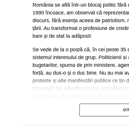
România se află într-un blocaj politic fără
1990 încoace, am observat că reprezentanții
discurs, fără esența aceea de patriotism,
țării. Au transformat o profesiune de credi
bani și de stat la adăpost!
Se vede de la o poștă că, în cei peste 35 d
sistemul interesului de grup. Politicienii și
bugetarilor, spuma de prin ministere, agenț
forță, au dus-o și o duc bine. Nu au mai av
proteste și alte manifestări publice ce țin 
folosesc? Ne adunăm cu ora, scandăm și s
face foame. Problemele rămân la fel. Nere
Românii de rând, noroc cu aderarea la Un
CI
Continent in căutarea unui trai mai bun. Un
au strâns ban pe ban să revină acasă pent