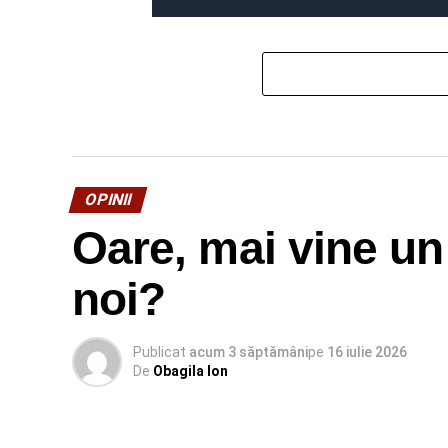
OPINII
Oare, mai vine un
noi?
Publicat
acum 3 săptămâni
pe
16 iulie 2026
De
Obagila Ion