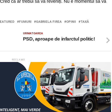
 Cred că ar trebui să vă reveniți. Nu e momentul să vă
EATURED
FUMURI
GABRIELA FIREA
OPINII
TAXĂ
URMATOAREA
PSD, aproape de infarctul politic!
RECLAMĂ