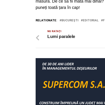
măsură. De ce să fii mata mai dihai?
puneți toată țara în cap!
RELATIONATE:
BUCUREŞTI
EDITORIAL
F
NU RATAȚI
Lumi paralele