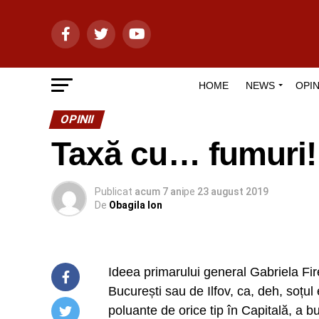
HOME
NEWS
OPIN
OPINII
Taxă cu… fumuri!
Publicat
acum 7 ani
pe
23 august 2019
De
Obagila Ion
Ideea primarului general Gabriela Fir
București sau de Ilfov, ca, deh, soțul
poluante de orice tip în Capitală, a 