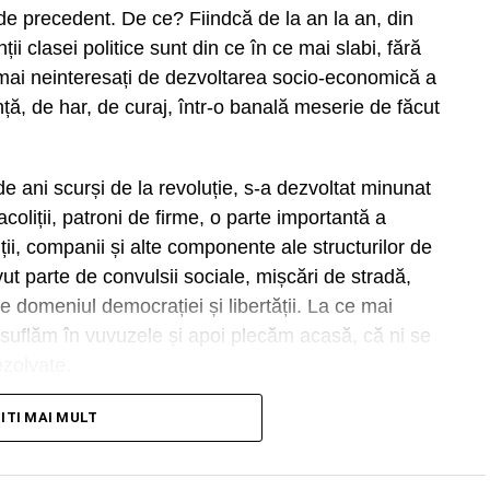
 de precedent. De ce? Fiindcă de la an la an, din
 clasei politice sunt din ce în ce mai slabi, fără
 mai neinteresați de dezvoltarea socio-economică a
nță, de har, de curaj, într-o banală meserie de făcut
e ani scurși de la revoluție, s-a dezvoltat minunat
 acoliții, patroni de firme, o parte importantă a
ii, companii și alte componente ale structurilor de
ut parte de convulsii sociale, mișcări de stradă,
de domeniul democrației și libertății. La ce mai
uflăm în vuvuzele și apoi plecăm acasă, că ni se
zolvate.
iunea Europeană, s-au răspândit pe Bătrânul
TITI MAI MULT
ii au rămas prin Occidentul prosper, alții au trudit,
ru a-și turna în ogrăzi căsoaie, embleme ale