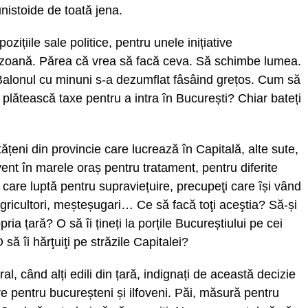
istoide de toată jena.
țiile sale politice, pentru unele inițiative
mazoană. Părea că vrea să facă ceva. Să schimbe lumea.
Balonul cu minuni s-a dezumflat fâsâind grețos. Cum să
 plătească taxe pentru a intra în București? Chiar bateți
țeni din provincie care lucrează în Capitală, alte sute,
ent în marele oraș pentru tratament, pentru diferite
are luptă pentru supraviețuire, precupeţi care își vând
gricultori, meșteșugari… Ce să facă toţi aceştia? Să-și
a țară? O să îi țineți la porțile Bucureștiului pe cei
să îi hărţuiţi pe străzile Capitalei?
, când alți edili din țară, indignați de această decizie
rare pentru bucureșteni și ilfoveni. Păi, măsură pentru