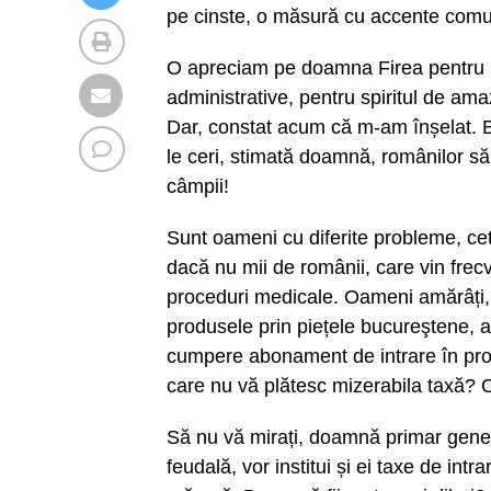
pe cinste, o măsură cu accente comun
O apreciam pe doamna Firea pentru pozi
administrative, pentru spiritul de a
Dar, constat acum că m-am înșelat. 
le ceri, stimată doamnă, românilor să
câmpii!
Sunt oameni cu diferite probleme, cetă
dacă nu mii de românii, care vin frecv
proceduri medicale. Oameni amărâți, c
produsele prin piețele bucureştene, a
cumpere abonament de intrare în propri
care nu vă plătesc mizerabila taxă? O 
Să nu vă mirați, doamnă primar general
feudală, vor institui și ei taxe de int