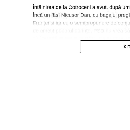
Întâlnirea de la Cotroceni a avut, după u
Încă un fâs! Nicușor Dan, cu bagajul pregă
Franței și iar cu o semipropunere de conj
de amețit poporul dorințe, PSD nu vrea 
să împartă puterea cu PSD. Cu AUR nu vr
în toate. Minoritățile sunt în poza de grup
CI
Acum ce facem? Așteptăm. Ce? Frământăm
Dragi politicieni, ăștia cu care, din păcate
spărgând semințe de floarea soarelui și aru
haideți, la anticipate! Este cel mai bun in
Oare, mai vine un mâine bun și pentru no
Simulacrele de negocieri și aranjamente de 
poporul, avem impresia că ne desconsider
Urmărește Incomod Media și pe Googl
Urmărește Incomod Media și pe Googl