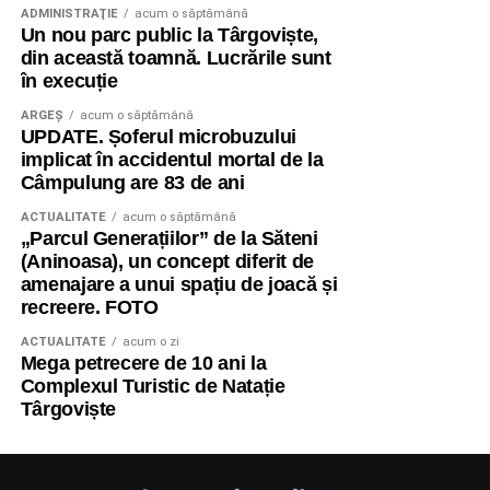
ADMINISTRAŢIE
acum o săptămână
Un nou parc public la Târgoviște,
din această toamnă. Lucrările sunt
în execuție
ARGEȘ
acum o săptămână
UPDATE. Șoferul microbuzului
implicat în accidentul mortal de la
Câmpulung are 83 de ani
ACTUALITATE
acum o săptămână
„Parcul Generațiilor” de la Săteni
(Aninoasa), un concept diferit de
amenajare a unui spațiu de joacă și
recreere. FOTO
ACTUALITATE
acum o zi
Mega petrecere de 10 ani la
Complexul Turistic de Natație
Târgoviște