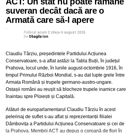
ACT: Un stat nu poate rămâne
scris pe pagina sa de Facebook europarlamentarul
cu ce rezultate concrete vine pentru Uzina Mecanică
suveran decât dacă are o
PNL Siegfried Mureşan.
Mija, Uzina Automecanică Moreni și Uzina de Produse
Armată care să-l apere
Speciale Dragomirești”, precizează reprezentanții PSD
RELATIONATE:
AVERE
BANI
COMISAR EUROPEAN
Dâmbovița.
FEATURED
POLITIC
RESPINGERE
ROVANA PLUMB
Publicat
acum 2 zile
pe
6 august 2026
De
Obagila Ion
Consideră social democrații din Dâmbovița că Irinel
URMATOAREA
Darău ar trebui să le răspundă angajaților care își
Corneliu Ştefan, deputat: PSD a câştigat alegerile
Claudiu Târziu, președintele Partidului Acțiunea
desfășoară activitatea în cadrul unităților din industria de
la CJ Dâmboviţa, nu domnul preşedinte
Conservatoare, s-a aflat astăzi la Tabla Buții, în județul
uninominal!
apărare la câteva întrebări esențiale:
Prahova, locul unde, în lunile august-octombrie 1916, în
– Câte contracte finanțate prin Programul SAFE vor
NU RATAȚI
timpul Primului Război Mondial, s-au dat lupte grele între
ajunge la cele trei uzine?
Participarea record la europarlamentare a fost
Armata Română și trupele germano-austro-ungare.
stimulată de alegătorii tineri!
– Ce sumă va fi investită efectiv în dezvoltarea lor?
Ostașii români au reușit să blocheze trupele inamice care
– De ce marile contracte ajung la companii străine sau în
înaintau spre Ploiești și Capitală.
alte județe, în timp ce industria de apărare dâmbovițeană
este ținută pe margine?
Alături de europarlamentarul Claudiu Târziu în acest
pelerinaj de suflet s-au aflat și reprezentanții filialei
„Realitatea trebuie spusă fără ocolișuri, de când USR
Dâmbovița a Partidului Acțiunea Conservatoare și cei de
conduce Ministerul Economiei, industria de apărare
la Prahova. Membrii ACT au depus o coroană de flori în
din Dâmbovița a rămas fără comenzi. La fel de clar