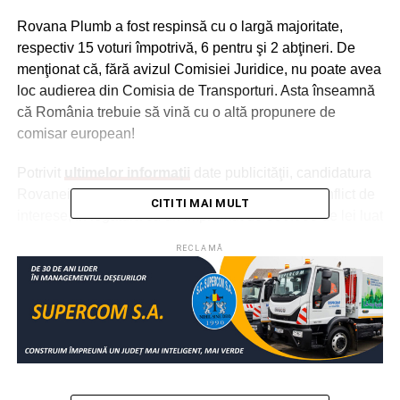
Rovana Plumb a fost respinsă cu o largă majoritate,
respectiv 15 voturi împotrivă, 6 pentru şi 2 abţineri. De
menţionat că, fără avizul Comisiei Juridice, nu poate avea
loc audierea din Comisia de Transporturi. Asta înseamnă
că România trebuie să vină cu o altă propunere de
comisar european!
Potrivit
ultimelor informaţii
date publicităţii, candidatura
Rovanei Plumb a fost respinsă din cauza unui conflict de
CITITI MAI MULT
interese, în legătură cu un împrumut de 800.000 de lei luat
de la o anume Elena Loghin, împrumut care nu ar fi fost
RECLAMĂ
specificat în declaraţia de avere depusă la Bruxelles. S-ar
părea că banii sunt exact cei ceruţi de partid candidaţilor
la europarlamentarele din mai 2019 drept contribuţie de
campanie şi care apar în declaraţie, la rubrica
„plasamente, investiţii directe şi împrumuturi acordate”,
drept sumă plătită conform Legii 334/206.