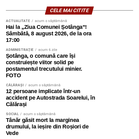
CELE MAI CITITE
ACTUALITATE
acum o săptămână
Hai la „Ziua Comunei Șotânga”!
Sâmbătă, 8 august 2026, de la ora
17:00
ADMINISTRAŢIE
acum 6 zile
Șotânga, o comună care își
construiește viitor solid pe
postamentul trecutului minier.
FOTO
CĂLĂRAŞI
acum o săptămână
12 persoane implicate într-un
accident pe Autostrada Soarelui, în
Călărași
SOCIAL
acum o săptămână
Tânăr găsit mort la marginea
drumului, la ieșire din Roșiori de
Vede