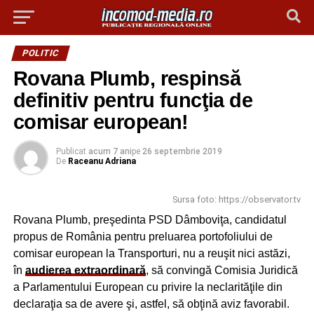
POLITIC
Rovana Plumb, respinsă
definitiv pentru funcţia de
comisar european!
Publicat
acum 7 ani
pe
26 septembrie 2019
De
Raceanu Adriana
Sursa foto: https://observator.tv
Rovana Plumb, preşedinta PSD Dâmboviţa, candidatul
propus de România pentru preluarea portofoliului de
comisar european la Transporturi, nu a reuşit nici astăzi,
în
audierea extraordinară
, să convingă Comisia Juridică
a Parlamentului European cu privire la neclarităţile din
declaraţia sa de avere şi, astfel, să obţină aviz favorabil.