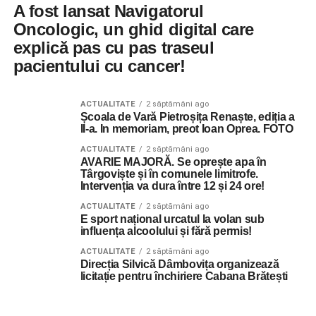
A fost lansat Navigatorul
Oncologic, un ghid digital care
explică pas cu pas traseul
pacientului cu cancer!
ACTUALITATE
2 săptămâni ago
Școala de Vară Pietroșița Renaște, ediția a
II-a. In memoriam, preot Ioan Oprea. FOTO
ACTUALITATE
2 săptămâni ago
AVARIE MAJORĂ. Se oprește apa în
Târgoviște și în comunele limitrofe.
Intervenția va dura între 12 și 24 ore!
ACTUALITATE
2 săptămâni ago
E sport național urcatul la volan sub
influența alcoolului și fără permis!
ACTUALITATE
2 săptămâni ago
Direcția Silvică Dâmbovița organizează
licitație pentru închiriere Cabana Brătești