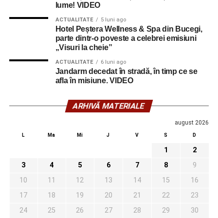
lume! VIDEO
ACTUALITATE
5 luni ago
Hotel Peștera Wellness & Spa din Bucegi,
parte dintr-o poveste a celebrei emisiuni
„Visuri la cheie”
ACTUALITATE
6 luni ago
Jandarm decedat în stradă, în timp ce se
afla în misiune. VIDEO
ARHIVĂ MATERIALE
august 2026
L
Ma
Mi
J
V
S
D
1
2
3
4
5
6
7
8
9
10
11
12
13
14
15
16
17
18
19
20
21
22
23
24
25
26
27
28
29
30