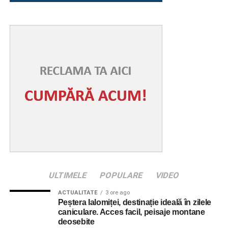
ULTIMELE
POPULARE
VIDEO
ACTUALITATE
3 ore ago
Peștera Ialomiței, destinație ideală în zilele
caniculare. Acces facil, peisaje montane
deosebite