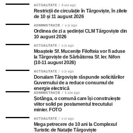
ACTUALITATE
4 ore ago
Restricții de circulație în Târgoviște, în zilele
de 10 și 11 august 2026
ADMINISTRAŢIE
o zi ago
Ordinea de zi a ședinței CLM Târgoviște din
10 august 2026
ACTUALITATE
o zi ago
Moaștele Sf. Mucenițe Filofteia vor fi aduse
la Târgoviște de Sărbătorea Sf. Ier. Nifon
(10-11 august 2026)
ACTUALITATE
o zi ago
Donalam Târgoviște răspunde solicitărilor
Guvernului de a reduce consumul de
energie electrică
ADMINISTRAŢIE
6 zile ago
Șotânga, o comună care își construiește
viitor solid pe postamentul trecutului
minier. FOTO
ACTUALITATE
o zi ago
Mega petrecere de 10 ani la Complexul
Turistic de Natație Târgoviște