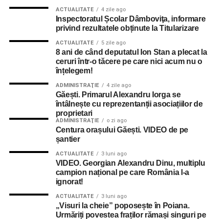
ACTUALITATE
4 zile ago
Inspectoratul Școlar Dâmboviţa, informare
privind rezultatele obținute la Titularizare
ACTUALITATE
5 zile ago
8 ani de când deputatul Ion Stan a plecat la
ceruri într-o tăcere pe care nici acum nu o
înțelegem!
ADMINISTRAŢIE
4 zile ago
Găești. Primarul Alexandru Iorga se
întâlnește cu reprezentanții asociațiilor de
proprietari
ADMINISTRAŢIE
o zi ago
Centura orașului Găești. VIDEO de pe
șantier
ACTUALITATE
3 luni ago
VIDEO. Georgian Alexandru Dinu, multiplu
campion național pe care România l-a
ignorat!
ACTUALITATE
3 luni ago
„Visuri la cheie” poposește în Poiana.
Urmăriți povestea fraților rămași singuri pe