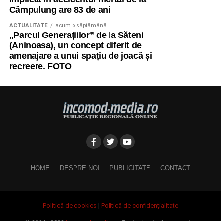
Câmpulung are 83 de ani
ACTUALITATE
acum o săptămână
„Parcul Generațiilor” de la Săteni
(Aninoasa), un concept diferit de
amenajare a unui spațiu de joacă și
recreere. FOTO
HOME
DESPRE NOI
PUBLICITATE
CONTACT
Politică de cookies
|
Politică de confidențialitate