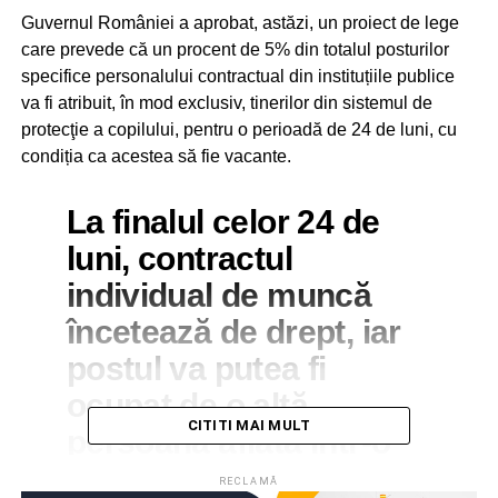
Guvernul României a aprobat, astăzi, un proiect de lege
care prevede că un procent de 5% din totalul posturilor
specifice personalului contractual din instituțiile publice
va fi atribuit, în mod exclusiv, tinerilor din sistemul de
protecţie a copilului, pentru o perioadă de 24 de luni, cu
condiția ca acestea să fie vacante.
La finalul celor 24 de
luni, contractul
individual de muncă
încetează de drept, iar
postul va putea fi
ocupat de o altă
CITITI MAI MULT
persoană aflată într-o
situație similară.
RECLAMĂ