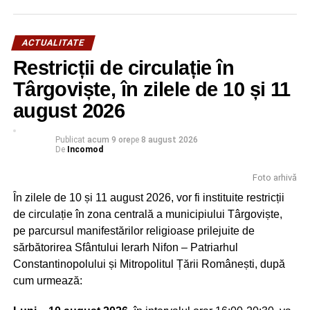
ACTUALITATE
Restricții de circulație în
Târgoviște, în zilele de 10 și 11
august 2026
Publicat
acum 9 ore
pe
8 august 2026
De
Incomod
Foto arhivă
În zilele de 10 și 11 august 2026, vor fi instituite restricții
Peştera Ialomiţei este situată în localitatea Moroeni,
de circulație în zona centrală a municipiului Târgoviște,
judetul Dâmboviţa, pe versantul drept al Cheilor Ialomiţei,
pe parcursul manifestărilor religioase prilejuite de
la o altitudine de 1.660 m, scobită în calcarele jurasice ale
sărbătorirea Sfântului Ierarh Nifon – Patriarhul
Muntelui Bătrâna. Numele acesteia vine de la râul
Constantinopolului și Mitropolitul Țării Românești, după
Ialomiţa, care izvorăşte la 10 km distanţă din circul glaciar
cum urmează:
numit Obârşia Ialomiţei, situată sub Vârful Găvanele
(2.479 m), aflat la 600 m de Vârful Omu şi la o distanţă