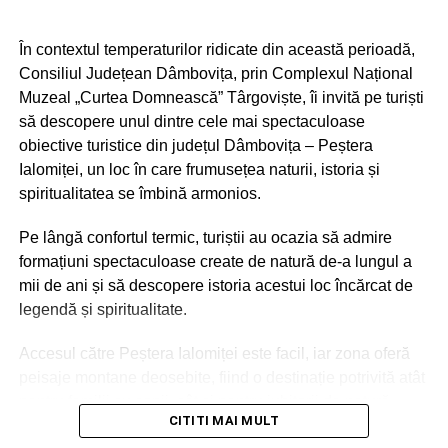
În contextul temperaturilor ridicate din această perioadă,
Consiliul Județean Dâmbovița, prin Complexul Național
Muzeal „Curtea Domnească” Târgoviște, îi invită pe turiști
să descopere unul dintre cele mai spectaculoase
obiective turistice din județul Dâmbovița – Peștera
Ialomiței, un loc în care frumusețea naturii, istoria și
spiritualitatea se îmbină armonios.
Pe lângă confortul termic, turiștii au ocazia să admire
formațiuni spectaculoase create de natură de-a lungul a
mii de ani și să descopere istoria acestui loc încărcat de
legendă și spiritualitate.
Accesul către Peștera Ialomiței este facil, iar zona oferă
peisaje montane deosebite, fiind o destinație potrivită atât
pentru familii cu copii, cât și pentru iubitorii de natură,
CITITI MAI MULT
drumeție și patrimoniu.