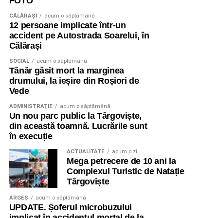
FOTO
CĂLĂRAŞI
acum o săptămână
12 persoane implicate într-un
accident pe Autostrada Soarelui, în
Călărași
SOCIAL
acum o săptămână
Tânăr găsit mort la marginea
drumului, la ieșire din Roșiori de
Vede
ADMINISTRAŢIE
acum o săptămână
Un nou parc public la Târgoviște,
din această toamnă. Lucrările sunt
în execuție
ACTUALITATE
acum o zi
Mega petrecere de 10 ani la
Complexul Turistic de Natație
Târgoviște
ARGEȘ
acum o săptămână
UPDATE. Șoferul microbuzului
implicat în accidentul mortal de la