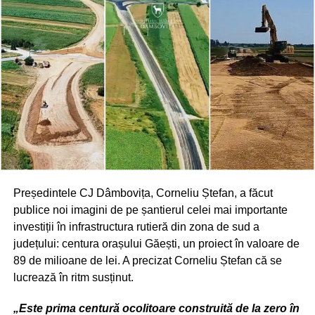
Urmărește Incomod Media și pe Google News
Președintele CJ Dâmbovița, Corneliu Ștefan, a făcut
publice noi imagini de pe șantierul celei mai importante
investiții în infrastructura rutieră din zona de sud a
județului: centura orașului Găești, un proiect în valoare de
89 de milioane de lei. A precizat Corneliu Ștefan că se
lucrează în ritm susținut.
„Este prima centură ocolitoare construită de la zero în