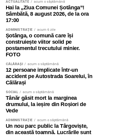
ACTUALITATE
acum o săptămână
Hai la „Ziua Comunei Șotânga”!
Sâmbătă, 8 august 2026, de la ora
17:00
ADMINISTRAŢIE
acum 6 zile
Șotânga, o comună care își
construiește viitor solid pe
postamentul trecutului minier.
FOTO
CĂLĂRAŞI
acum o săptămână
12 persoane implicate într-un
accident pe Autostrada Soarelui, în
Călărași
SOCIAL
acum o săptămână
Tânăr găsit mort la marginea
drumului, la ieșire din Roșiori de
Vede
ADMINISTRAŢIE
acum o săptămână
Un nou parc public la Târgoviște,
din această toamnă. Lucrările sunt