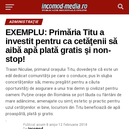
ADMINISTRAŢIE
EXEMPLU: Primăria Titu a
investit pentru ca cetăţenii să
aibă apă plată gratis şi non-
stop!
Traian Niculae, primarul oraşului Titu, dovedeşte că este un
edil dedicat comunităţii pe care o conduce, pus în slujba
concetăţenilor săi, mereu pregătit pentru a căuta
oportunităţi de asigurare a unui trai demn şi civilizat pentru
oameni. Puţine oraşe din România se pot lăuda cu fântâni de
mare adâncime, amenajate cu simţ estetic şi practic pentru
uzul cetăţenilor. ei bine, locuitorii din Titu beneficiază de apă
proaspătă, plată şi gratis.
Publicat
acum 8 ani
pe
12 februarie 2018
De
Incomod