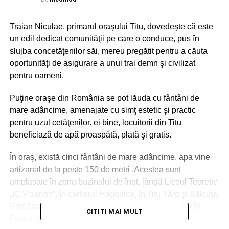
Traian Niculae, primarul oraşului Titu, dovedeşte că este
un edil dedicat comunităţii pe care o conduce, pus în
slujba concetăţenilor săi, mereu pregătit pentru a căuta
oportunităţi de asigurare a unui trai demn şi civilizat
pentru oameni.
Puţine oraşe din România se pot lăuda cu fântâni de
mare adâncime, amenajate cu simţ estetic şi practic
pentru uzul cetăţenilor. ei bine, locuitorii din Titu
beneficiază de apă proaspătă, plată şi gratis.
În oraş, există cinci fântâni de mare adâncime, apa vine
artizanal de la peste 150 de metri .Acestea sunt
amplasate în zona bazinului de înot, lângă Liceul Teoretic
„IC Visarion”, în cartierul Hagoaica, în Titu Târg şi Sălcuţa.
Primăria urmează să amenajeze încă două fântâni în
CITITI MAI MULT
Fusea şi Plopu.