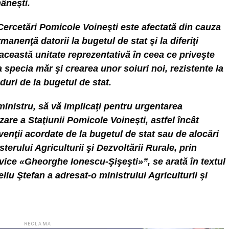
âneşti.
e Cercetări Pomicole Voineşti este afectată din cauza
manenţă datorii la bugetul de stat şi la diferiţi
a această unitate reprezentativă în ceea ce priveşte
 specia măr şi crearea unor soiuri noi, rezistente la
duri de la bugetul de stat.
ministru, să vă implicaţi pentru urgentarea
zare a Staţiunii Pomicole Voineşti, astfel încât
enţii acordate de la bugetul de stat sau de alocări
terului Agriculturii şi Dezvoltării Rurale, prin
lvice «Gheorghe Ionescu-Şişeşti»”, se arată în textul
liu Ştefan a adresat-o ministrului Agriculturii şi
RECLAMA