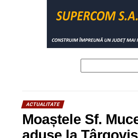
ACTUALITATE
Moaștele Sf. Mucen
aduse la Târgoviș