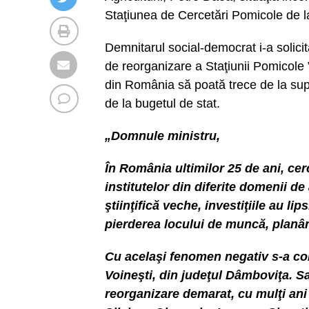
Staţiunea de Cercetări Pomicole de la
Demnitarul social-democrat i-a solicit
de reorganizare a Staţiunii Pomicole V
din România să poată trece de la supr
de la bugetul de stat.
„Domnule ministru,
În România ultimilor 25 de ani, cer
institutelor din diferite domenii de
ştiinţifică veche, investiţiile au lip
pierderea locului de muncă, planâ
Cu acelaşi fenomen negativ s-a co
Voineşti, din judeţul Dâmboviţa. S
reorganizare demarat, cu mulţi ani 