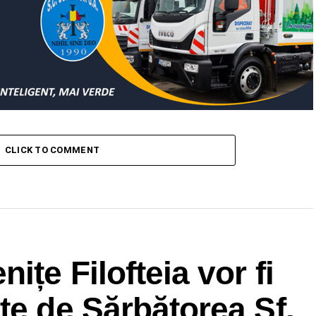
CLICK TO COMMENT
ițe Filofteia vor fi
te de Sărbătorea Sf.