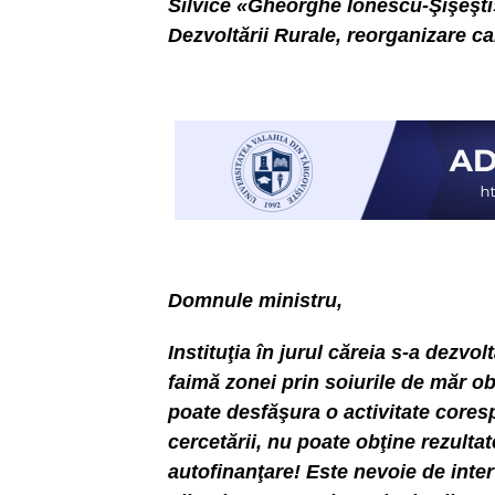
Silvice «Gheorghe Ionescu-Şişeşti»,
Dezvoltării Rurale, reorganizare ca
Domnule ministru,
Instituţia în jurul căreia s-a dezv
faimă zonei prin soiurile de măr o
poate desfăşura o activitate corespu
cercetării, nu poate obţine rezult
autofinanţare! Este nevoie de inter