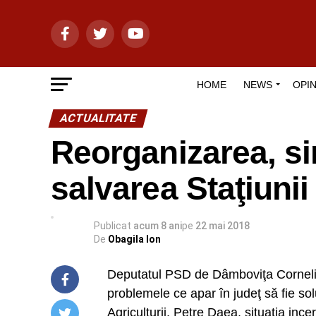
HOME
NEWS
OPIN
ACTUALITATE
Reorganizarea, s
salvarea Staţiunii
Publicat
acum 8 ani
pe
22 mai 2018
De
Obagila Ion
Deputatul PSD de Dâmboviţa Corneliu
problemele ce apar în judeţ să fie sol
Agriculturii, Petre Daea, situaţia ince