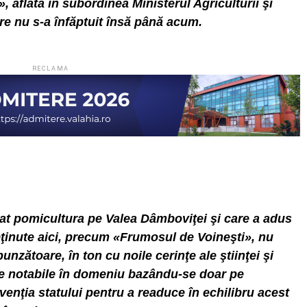
 aflată în subordinea Ministerul Agriculturii şi
re nu s-a înfăptuit însă până acum.
RECLAMA
oltat pomicultura pe Valea Dâmboviţei şi care a adus
bţinute aici, precum «Frumosul de Voineşti», nu
nzătoare, în ton cu noile cerinţe ale ştiinţei şi
ate notabile în domeniu bazându-se doar pe
venţia statului pentru a readuce în echilibru acest