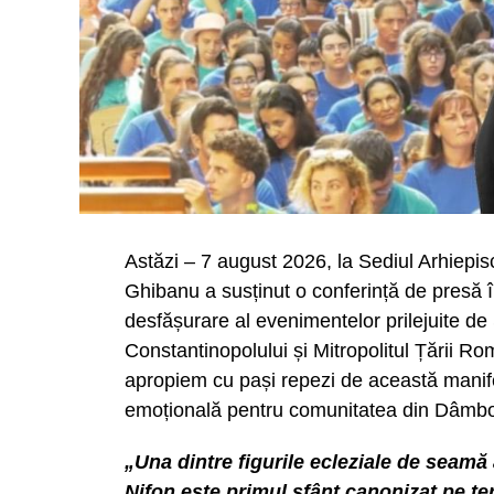
Astăzi – 7 august 2026, la Sediul Arhiepisc
Ghibanu a susținut o conferință de presă 
desfășurare al evenimentelor prilejuite de
Constantinopolului și Mitropolitul Țării R
apropiem cu pași repezi de această manife
emoțională pentru comunitatea din Dâmbovi
„Una dintre figurile ecleziale de seamă 
Nifon este primul sfânt canonizat pe teri