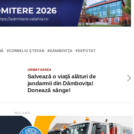
RĂ
CORNELIU ŞTEFAN
DÂMBOVIŢA
DEPUTAT
URMATOAREA
Salvează o viaţă alături de
jandarmii din Dâmboviţa!
Donează sânge!
RECLAMĂ