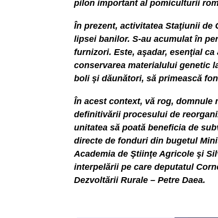
pilon important al pomiculturii rom
În prezent, activitatea Staţiunii d
lipsei banilor. S-au acumulat în per
furnizori. Este, aşadar, esenţial c
conservarea materialului genetic la
boli şi dăunători, să primească fon
În acest context, vă rog, domnule 
definitivării procesului de reorgani
unitatea să poată beneficia de subv
directe de fonduri din bugetul Minis
Academia de Ştiinţe Agricole şi Si
interpelării pe care deputatul Corne
Dezvoltării Rurale – Petre Daea.