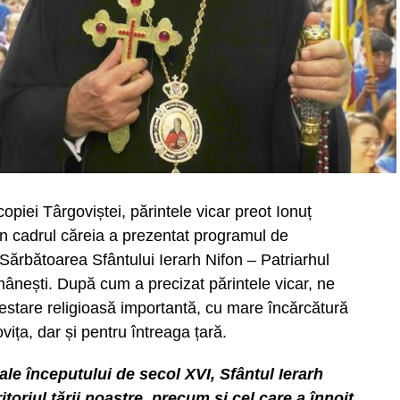
opiei Târgoviștei, părintele vicar preot Ionuț
în cadrul căreia a prezentat programul de
 Sărbătoarea Sfântului Ierarh Nifon – Patriarhul
omânești. După cum a precizat părintele vicar, ne
stare religioasă importantă, cu mare încărcătură
ța, dar și pentru întreaga țară.
ale începutului de secol XVI, Sfântul Ierarh
toriul țării noastre, precum și cel care a înnoit