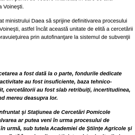
 Voineşti.
at ministrului Daea să sprijine definitivarea procesului
oineşti, astfel încât această unitate de elită a cercetării
avuieţuirea prin autofinanţare la sistemul de subvenţii
cetarea a fost dată la o parte, fondurile dedicate
 activitate au fost insuficiente, baza tehnico-
sit, cercetătorii au fost slab retribuiţi, incertitudinea,
nd mereu deasupra lor.
nfruntat şi Staţiunea de Cercetări Pomicole
alvarea ar putea veni în urma procesului de
în urmă, sub tutela Academiei de Ştiinţe Agricole şi