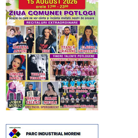
adulți și 15 lei pentru elevi, studenți și pensionari.
Vă invităm să transformați o zi caniculară într-o experiență
memorabilă, alegând să vizitați Peștera Ialomiței, unul
dintre cele mai valoroase obiective turistice ale județului
Dâmbovița, unde răcoarea naturală, aerul curat și
frumusețea peisajului montan oferă condițiile ideale
pentru relaxare și descoperire.