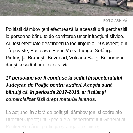
FOTO ARHIVĂ
Poliţiştii dâmboviţeni efectuează la această oră percheziţii
la persoane bănuite de comiterea unor infracţiuni silvice.
Au fost efectuate descinderi la locuinţele a 19 suspecţi din
Târgovişte, Pucioasa, Fieni, Valea Lungă, Şotânga,
Pietroşiţa, Brăneşti, Bezdead, Vulcana Băi şi Buciumeni,
dar şi la sediul unui ocol silvic.
17 persoane vor fi conduse la sediul Inspectoratului
Judeţean de Poliţie pentru audieri. Aceştia sunt
bănuiţi că, în perioada 2017-2018, ar fi tăiat şi
comercializat fără drept material lemnos.
La acţiune, în afară de poliţiştii dâmboviţeni şi cadre ale
Direcţiei Operaţiuni Speciale a Inspectoratului General al
Poliţiei Române, participă şi angajaţi silvici şi