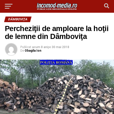
DÂMBOVIŢA
Percheziţii de amploare la hoţii
de lemne din Dâmboviţa
Publicat
acum 8 ani
pe
30 mai 2018
De
Obagila Ion