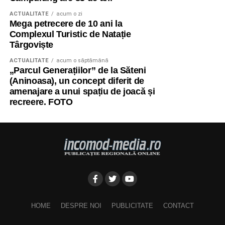
ACTUALITATE
acum o zi
Mega petrecere de 10 ani la
Complexul Turistic de Natație
Târgoviște
ACTUALITATE
acum o săptămână
„Parcul Generațiilor” de la Săteni
(Aninoasa), un concept diferit de
amenajare a unui spațiu de joacă și
recreere. FOTO
HOME
DESPRE NOI
PUBLICITATE
CONTACT