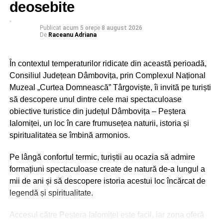
deosebite
Publicat
acum 5 ore
pe
8 august 2026
De
Raceanu Adriana
În contextul temperaturilor ridicate din această perioadă,
Consiliul Județean Dâmbovița, prin Complexul Național
Muzeal „Curtea Domnească” Târgoviște, îi invită pe turiști
să descopere unul dintre cele mai spectaculoase
obiective turistice din județul Dâmbovița – Peștera
Ialomiței, un loc în care frumusețea naturii, istoria și
spiritualitatea se îmbină armonios.
Pe lângă confortul termic, turiștii au ocazia să admire
formațiuni spectaculoase create de natură de-a lungul a
mii de ani și să descopere istoria acestui loc încărcat de
legendă și spiritualitate.
Accesul către Peștera Ialomiței este facil, iar zona oferă