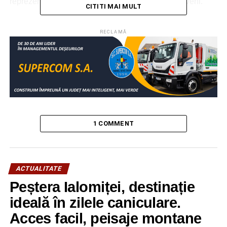
reprezentanţi ai Gărzii Forestiere Ploieşti. Vom reveni.
CITITI MAI MULT
RELATIONATE:
DÂMBOVIŢA
HOŢI
LEMNE
PERCHEZIŢII
RECLAMĂ
SOCIAL
URMATOAREA
La mulţi ani, Universitatea Valahia din Târgoviște!
NU RATAȚI
Autoturism, lovit de tren la Hagioaica! Două
persoane au ajuns la spital
1 COMMENT
ACTUALITATE
Peștera Ialomiței, destinație
ideală în zilele caniculare.
Acces facil, peisaje montane