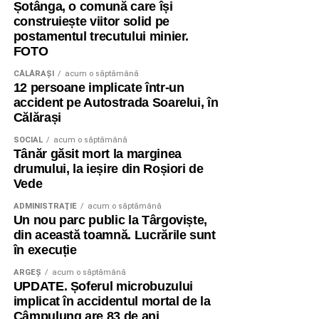
Șotânga, o comună care își
construiește viitor solid pe
postamentul trecutului minier.
FOTO
CĂLĂRAŞI
acum o săptămână
12 persoane implicate într-un
accident pe Autostrada Soarelui, în
Călărași
SOCIAL
acum o săptămână
Tânăr găsit mort la marginea
drumului, la ieșire din Roșiori de
Vede
ADMINISTRAŢIE
acum o săptămână
Un nou parc public la Târgoviște,
din această toamnă. Lucrările sunt
în execuție
ARGEȘ
acum o săptămână
UPDATE. Șoferul microbuzului
implicat în accidentul mortal de la
Câmpulung are 83 de ani