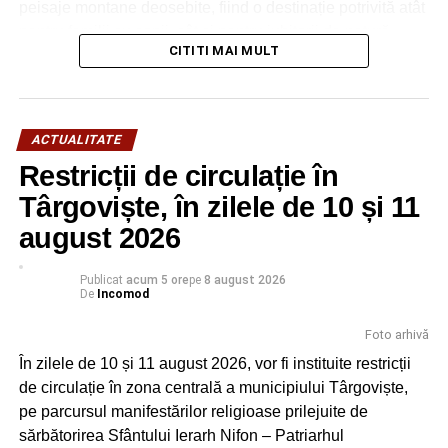
peisaje montane deosebite, fiind o destinație potrivită atât
pentru familii cu copii, cât și pentru iubitorii de natură,
CITITI MAI MULT
drumeție și patrimoniu.
ACTUALITATE
Restricții de circulație în
Târgoviște, în zilele de 10 și 11
august 2026
Publicat
acum 5 ore
pe
8 august 2026
De
Incomod
Foto arhivă
În zilele de 10 și 11 august 2026, vor fi instituite restricții
Peştera Ialomiţei este situată în localitatea Moroeni,
de circulație în zona centrală a municipiului Târgoviște,
judetul Dâmboviţa, pe versantul drept al Cheilor Ialomiţei,
pe parcursul manifestărilor religioase prilejuite de
la o altitudine de 1.660 m, scobită în calcarele jurasice ale
sărbătorirea Sfântului Ierarh Nifon – Patriarhul
Muntelui Bătrâna. Numele acesteia vine de la râul