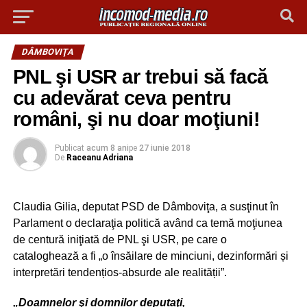
DÂMBOVIŢA
PNL şi USR ar trebui să facă
cu adevărat ceva pentru
români, şi nu doar moţiuni!
Publicat
acum 8 ani
pe
27 iunie 2018
De
Raceanu Adriana
Claudia Gilia, deputat PSD de Dâmboviţa, a susţinut în
Parlament o declaraţia politică având ca temă moţiunea
de centură iniţiată de PNL şi USR, pe care o
cataloghează a fi „o însăilare de minciuni, dezinformări și
interpretări tendențios-absurde ale realității”.
„Doamnelor şi domnilor deputaţi,