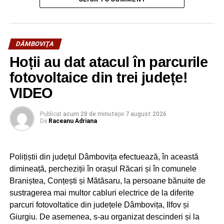
a unei moţiuni de cenzură desuete, probabil în scopul
de a aminti propriului electorat că partidele din
opoziţie încă există, şi, mai mult, se mai fac din când în
când şi că lucrează!
DÂMBOVIŢA
Hoții au dat atacul în parcurile
fotovoltaice din trei județe!
RECLAMA
VIDEO
Publicat
acum 28 de minute
pe
7 august 2026
De
Raceanu Adriana
Textul moțiunii este o însăilare de minciuni,
dezinformări și interpretări tendențios-absurde ale
Polițiștii din județul Dâmbovița efectuează, în această
realității. Date, fapte certe atestate de instituții
dimineață, percheziții în orașul Răcari și în comunele
internaționale sunt ignorate, ascunse cu premeditare
Braniștea, Conțești și Mătăsaru, la persoane bănuite de
în favoarea unei propagande fără niciun suport.
sustragerea mai multor cabluri electrice de la diferite
parcuri fotovoltatice din județele Dâmbovița, Ilfov și
Minciunile din textul moțiunii sunt în fapt continuarea
Giurgiu. De asemenea, s-au organizat descinderi și la
dezinformărilor multiple vehiculate de PNL și USR în