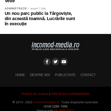
Vede
ADMINISTRAŢIE
acum 7 zile
Un nou parc public la Târgoviște,
din această toamnă. Lucrările sunt
în execuție
HOME
DESPRE NOI
PUBLICITATE
CONTACT
Politică de cookies
|
Politică de confidențialitate
© 2014 - 2023
incomod-media.ro.
Toate drepturile rezervate.
ISSN 2285-7095
Servicii web
FN WEB SOFT