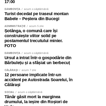
17:00
DÂMBOVIŢA
acum o săptămână
Turist decedat pe traseul montan
Babele – Peștera din Bucegi
ADMINISTRAŢIE
acum 5 zile
Șotânga, o comună care își
construiește viitor solid pe
postamentul trecutului minier.
FOTO
DÂMBOVIŢA
acum o săptămână
Ursul a intrat într-o gospodărie din
Bărbulețu și a sfâșiat un berbecuț
CĂLĂRAŞI
acum 7 zile
12 persoane implicate într-un
accident pe Autostrada Soarelui, în
Călărași
SOCIAL
acum o săptămână
Tânăr găsit mort la marginea
drumului, la ieșire din Roșiori de