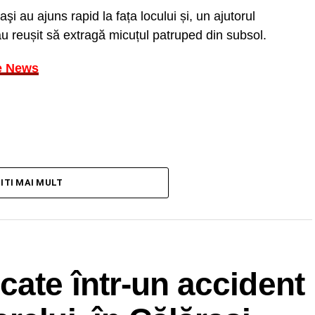
i au ajuns rapid la fața locului și, un ajutorul
au reușit să extragă micuțul patruped din subsol.
e News
TITI MAI MULT
cate într-un accident