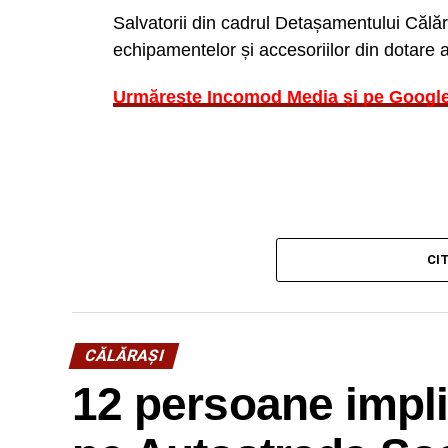
Salvatorii din cadrul Detașamentului Călăraş
echipamentelor și accesoriilor din dotare 
Urmărește Incomod Media și pe Googl
CI
CĂLĂRAŞI
12 persoane impli