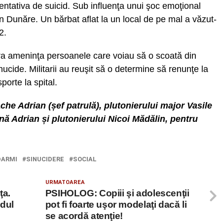
entativa de suicid. Sub influenţa unui şoc emoţional
în Dunăre. Un bărbat aflat la un local de pe mal a văzut-
2.
ăra ameninţa persoanele care voiau să o scoată din
ucide. Militarii au reuşit să o determine să renunţe la
porte la spital.
ache Adrian (șef patrulă), plutonierului major Vasile
nă Adrian și plutonierului Nicoi Mădălin, pentru
DARMI
SINUCIDERE
SOCIAL
URMATOAREA
ţa.
PSIHOLOG: Copiii şi adolescenţii
odul
pot fi foarte uşor modelaţi dacă li
se acordă atenţie!