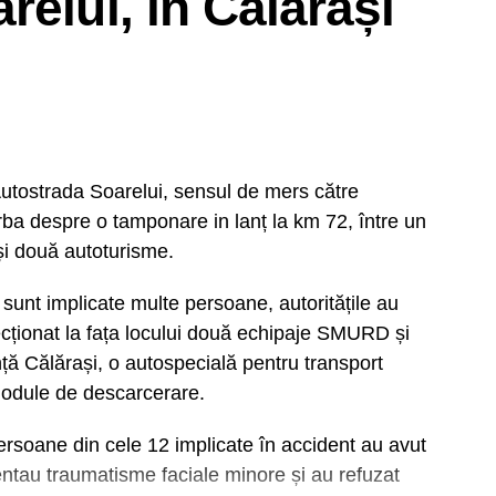
relui, în Călărași
Autostrada Soarelui, sensul de mers către
orba despre o tamponare in lanț la km 72, între un
și două autoturisme.
că sunt implicate multe persoane, autoritățile au
recționat la fața locului două echipaje SMURD și
ță Călărași, o autospecială pentru transport
module de descarcerare.
 persoane din cele 12 implicate în accident au avut
entau traumatisme faciale minore și au refuzat