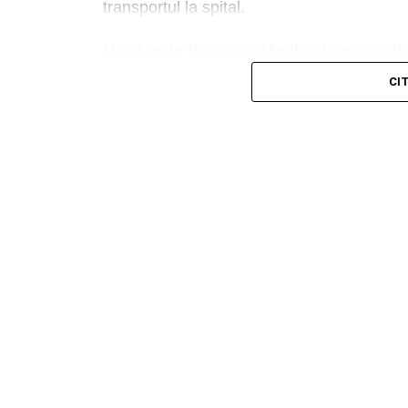
transportul la spital.
Urmărește Incomod Media și pe Googl
CI