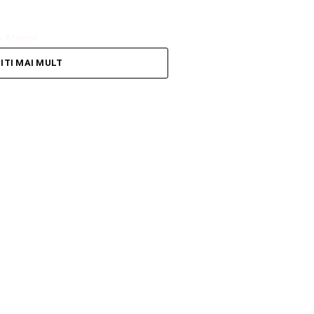
e News
TITI MAI MULT