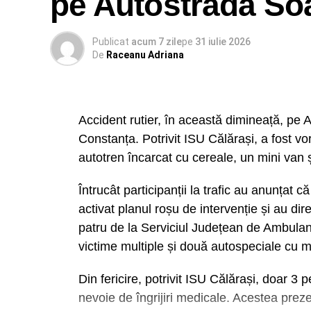
pe Autostrada Soa
Publicat
acum 7 zile
pe
31 iulie 2026
De
Raceanu Adriana
Accident rutier, în această dimineață, pe 
Constanța. Potrivit ISU Călărași, a fost v
autotren încarcat cu cereale, un mini van 
Întrucât participanții la trafic au anunțat 
activat planul roșu de intervenție și au di
patru de la Serviciul Județean de Ambulan
victime multiple și două autospeciale cu 
Din fericire, potrivit ISU Călărași, doar 3
nevoie de îngrijiri medicale. Acestea prez