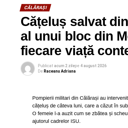
CĂLĂRAŞI
Cățeluș salvat di
al unui bloc din 
fiecare viață cont
Publicat
acum 2 zile
pe
4 august 2026
De
Raceanu Adriana
Pompierii militari din Călărași au interven
cățeluș de câteva luni, care a căzut în su
O femeie l-a auzit cum se zbătea și scheuna,
ajutorul cadrelor ISU.