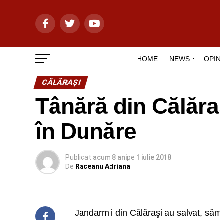
HOME
NEWS
OPIN
CĂLĂRAŞI
Tânără din Călăraş
în Dunăre
Publicat
acum 8 ani
pe
1 iulie 2018
De
Raceanu Adriana
Jandarmii din Călăraşi au salvat, sâm