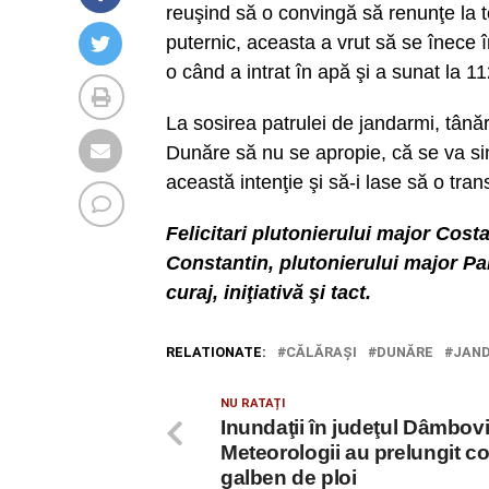
reuşind să o convingă să renunţe la t
puternic, aceasta a vrut să se înece 
o când a intrat în apă şi a sunat la 11
La sosirea patrulei de jandarmi, tân
Dunăre să nu se apropie, că se va sin
această intenţie şi să-i lase să o trans
Felicitari plutonierului major Cost
Constantin, plutonierului major Pa
curaj, iniţiativă şi tact.
RELATIONATE:
CĂLĂRAȘI
DUNĂRE
JAN
NU RATAȚI
Inundaţii în judeţul Dâmbovi
Meteorologii au prelungit c
galben de ploi