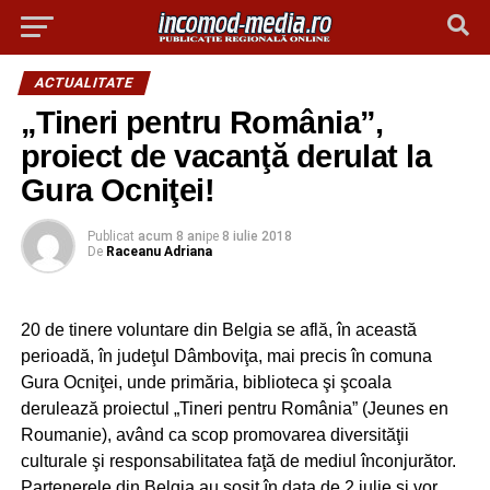
ACTUALITATE
„Tineri pentru România”,
proiect de vacanţă derulat la
Gura Ocniţei!
Publicat
acum 8 ani
pe
8 iulie 2018
De
Raceanu Adriana
20 de tinere voluntare din Belgia se află, în această
perioadă, în judeţul Dâmboviţa, mai precis în comuna
Gura Ocniţei, unde primăria, biblioteca şi şcoala
derulează proiectul „Tineri pentru România” (Jeunes en
Roumanie), având ca scop promovarea diversităţii
culturale şi responsabilitatea faţă de mediul înconjurător.
Partenerele din Belgia au sosit în data de 2 iulie şi vor