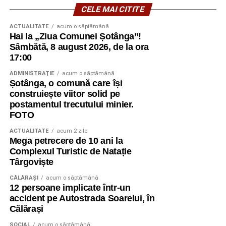
CELE MAI CITITE
ACTUALITATE
acum o săptămână
Hai la „Ziua Comunei Șotânga”!
Sâmbătă, 8 august 2026, de la ora
17:00
ADMINISTRAŢIE
acum o săptămână
Șotânga, o comună care își
construiește viitor solid pe
postamentul trecutului minier.
FOTO
ACTUALITATE
acum 2 zile
Mega petrecere de 10 ani la
Complexul Turistic de Natație
Târgoviște
CĂLĂRAŞI
acum o săptămână
12 persoane implicate într-un
accident pe Autostrada Soarelui, în
Călărași
SOCIAL
acum o săptămână