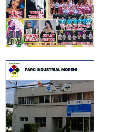
Și, ca o încununare a evenimentulului „Ziua Comunei
Șotânga”, a fost spectacolul muzical artistic. Pe scena
amplasată în parc, au evoluat pe parcursul întregii după
amiezi și până târziu în noapte, copiii, artiști în devenire,
și soliști celebri, invitați special pentru a încânta miiile de
oameni veniți nu numai din Șotânga, ci din toate
localitățile învecinate, pentru a se bucura de muzica
populara interpretată de artiștii Ansamblului Folcloric
Peştera Ialomiţei are o dezvoltare cumulată de 1.128
„Chindia”, dirijat de Ionuț Dumitrescu. Apoi, rând pe rând,
metri, dintre care doar 480 sunt accesibili şi amenajaţi
au fost aplaudați la scenă deschisă și au încins atmosfera
pentru vizitare. Temperatura în peşteră oscilează între 5 şi
Cristina Turcu Preda, Simona Dinescu, Raoul, Lino
6 grade. Umiditatea este destul de mare, între 85 şi 100%.
Golden și, înainte de superbul foc de artificii care a