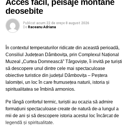
Acces facil, peisaje montane
Încheagă. Întăresc.
deosebite
Publicat
acum 22 de ore
pe
8 august 2026
De
Raceanu Adriana
În contextul temperaturilor ridicate din această perioadă,
Consiliul Județean Dâmbovița, prin Complexul Național
Muzeal „Curtea Domnească” Târgoviște, îi invită pe turiști
să descopere unul dintre cele mai spectaculoase
obiective turistice din județul Dâmbovița – Peștera
Ialomiței, un loc în care frumusețea naturii, istoria și
spiritualitatea se îmbină armonios.
Pe lângă confortul termic, turiștii au ocazia să admire
formațiuni spectaculoase create de natură de-a lungul a
mii de ani și să descopere istoria acestui loc încărcat de
legendă și spiritualitate.