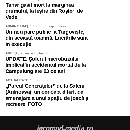
Tânăr găsit mort la marginea
drumului, la ieșire din Roșiori de
Vede
ADMINISTRAŢIE
acum o săptămână
Un nou parc public la Târgoviște,
din această toamnă. Lucrările sunt
în execuție
ARGEȘ
acum o săptămână
UPDATE. Șoferul microbuzului
implicat în accidentul mortal de la
Câmpulung are 83 de ani
ACTUALITATE
acum o săptămână
„Parcul Generațiilor” de la Săteni
(Aninoasa), un concept diferit de
amenajare a unui spațiu de joacă și
recreere. FOTO