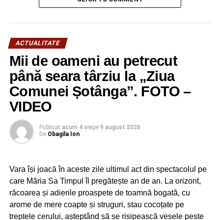
acum şi expediţii pe dealurile şi în pădurile dimprejurul
comunei, precum şi jocuri interactive. Totodată,
participanţii au derulat şi o acţiune de curăţenie în
localitate, alături de angajaţii primăriei şi beneficiarii de
ACTUALITATE
ajutor social.
Mii de oameni au petrecut
până seara târziu la „Ziua
Comunei Șotânga”. FOTO –
VIDEO
Publicat
acum 4 ore
pe
9 august 2026
De
Obagila Ion
Vara își joacă în aceste zile ultimul act din spectacolul pe
care Măria Sa Timpul îl pregătește an de an. La orizont,
răcoarea și adierile proaspete de toamnă bogată, cu
Ziua de sâmbătă, 7 iulie 2018, a fost dedicată în întregime
arome de mere coapte și struguri, stau cocoțate pe
unui periplu de documentare, care a cuprins vizite la
treptele cerului, așteptând să se risipească vesele peste