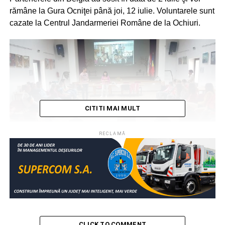
rămâne la Gura Ocniţei până joi, 12 iulie. Voluntarele sunt
cazate la Centrul Jandarmeriei Române de la Ochiuri.
CITITI MAI MULT
RECLAMĂ
Activităţile din cadrul proiectului „Tineri pentru România”
se derulează în fiecare zi, iar subiectele sunt diverse, de
la alimentaţia sănătoasă la învăţarea limbii franceze şi
protejarea naturii. De asemenea, s-au organizat până
CLICK TO COMMENT