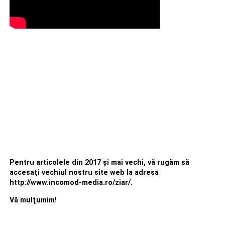
Urmărește Incomod Media și pe Google News
RECLAMA
Pentru articolele din 2017 şi mai vechi, vă rugăm să
accesaţi vechiul nostru site web la adresa
http://www.incomod-media.ro/ziar/.
Vă mulţumim!