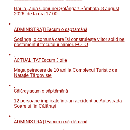
Hai la „Ziua Comunei Șotânga”! Sâmbătă, 8 august
2026, de la ora 17:00
ADMINISTRAŢIE
acum o săptămână
Șotânga, o comună care își construiește viitor solid pe
postamentul trecutului minier. FOTO
ACTUALITATE
acum 3 zile
Mega petrecere de 10 ani la Complexul Turistic de
Natație Târgoviște
Călăraşi
acum o săptămână
12 persoane implicate într-un accident pe Autostrada
Soarelui, în Călărași
ADMINISTRAŢIE
acum o săptămână