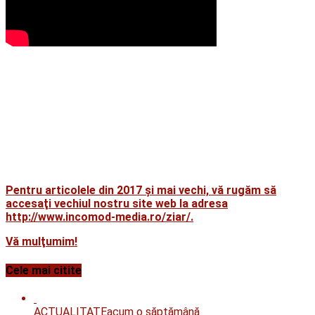
Pentru articolele din 2017 şi mai vechi, vă rugăm să
accesaţi vechiul nostru site web la adresa
http://www.incomod-media.ro/ziar/.
Vă mulţumim!
Cele mai citite
ACTUALITATE
acum o săptămână