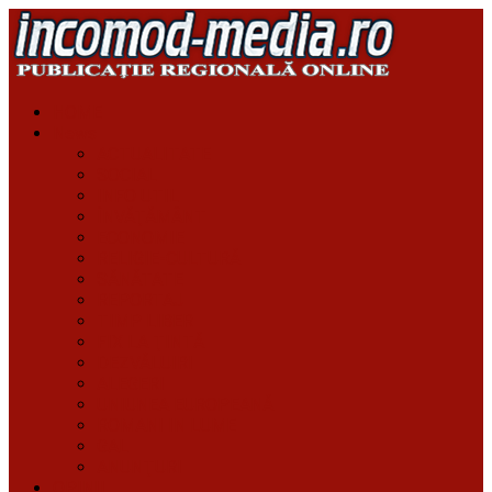
HOME
News
ACTUALITATE
SOCIAL
INFO UTIL
ÎNVĂŢĂMÂNT
ECONOMIE
RELIGIE-CULTURĂ
SĂNĂTATE
REPORTAJ
TIMP LIBER
FIX LA ŢINTĂ
DEZVĂLUIRI
ALEGERI
UNIUNEA EUROPEANĂ
ROMANI IN LUME
GAL
ANUNŢURI
OPINII