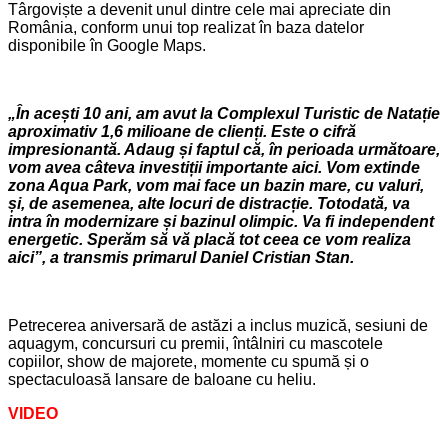
Târgoviște a devenit unul dintre cele mai apreciate din
România, conform unui top realizat în baza datelor
disponibile în Google Maps.
„În acești 10 ani, am avut la Complexul Turistic de Natație
aproximativ 1,6 milioane de clienți. Este o cifră
impresionantă. Adaug și faptul că, în perioada următoare,
vom avea câteva investiții importante aici. Vom extinde
zona Aqua Park, vom mai face un bazin mare, cu valuri,
și, de asemenea, alte locuri de distracție. Totodată, va
intra în modernizare și bazinul olimpic. Va fi independent
energetic. Sperăm să vă placă tot ceea ce vom realiza
aici”, a transmis primarul Daniel Cristian Stan.
Petrecerea aniversară de astăzi a inclus muzică, sesiuni de
aquagym, concursuri cu premii, întâlniri cu mascotele
copiilor, show de majorete, momente cu spumă și o
spectaculoasă lansare de baloane cu heliu.
VIDEO