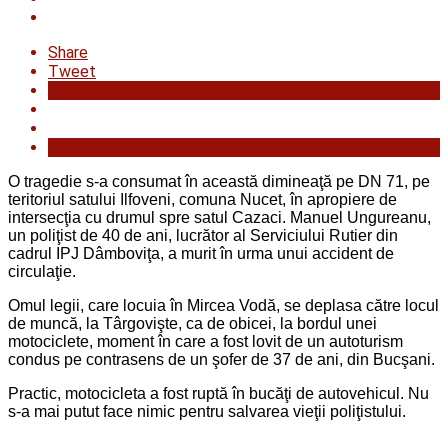
Share
Tweet
O tragedie s-a consumat în această dimineaţă pe DN 71, pe
teritoriul satului Ilfoveni, comuna Nucet, în apropiere de
intersecţia cu drumul spre satul Cazaci. Manuel Ungureanu,
un poliţist de 40 de ani, lucrător al Serviciului Rutier din
cadrul IPJ Dâmboviţa, a murit în urma unui accident de
circulaţie.
Omul legii, care locuia în Mircea Vodă, se deplasa către locul
de muncă, la Târgovişte, ca de obicei, la bordul unei
motociclete, moment în care a fost lovit de un autoturism
condus pe contrasens de un şofer de 37 de ani, din Bucşani.
Practic, motocicleta a fost ruptă în bucăţi de autovehicul. Nu
s-a mai putut face nimic pentru salvarea vieţii poliţistului.