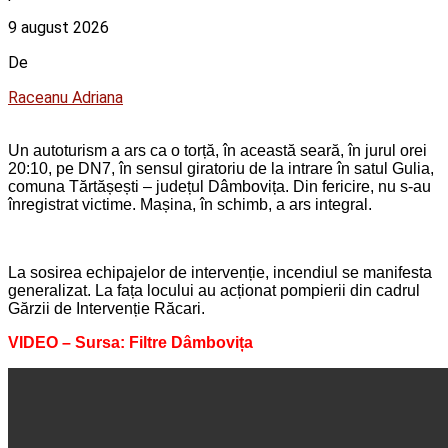
9 august 2026
De
Raceanu Adriana
Un autoturism a ars ca o torță, în această seară, în jurul orei
20:10, pe DN7, în sensul giratoriu de la intrare în satul Gulia,
comuna Tărtășești – județul Dâmbovița. Din fericire, nu s-au
înregistrat victime. Mașina, în schimb, a ars integral.
La sosirea echipajelor de intervenție, incendiul se manifesta
generalizat. La fața locului au acționat pompierii din cadrul
Gărzii de Intervenție Răcari.
VIDEO – Sursa: Filtre Dâmbovița