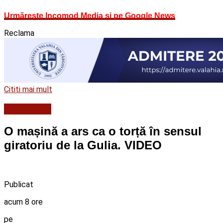
Urmărește Incomod Media și pe Google News
Reclama
Cititi mai mult
Dâmboviţa
O mașină a ars ca o torță în sensul
giratoriu de la Gulia. VIDEO
Publicat
acum 8 ore
pe