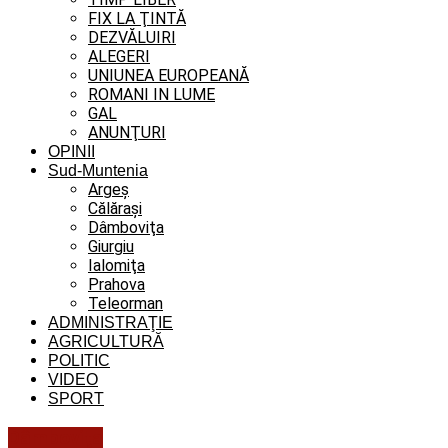
FIX LA ŢINTĂ
DEZVĂLUIRI
ALEGERI
UNIUNEA EUROPEANĂ
ROMANI IN LUME
GAL
ANUNŢURI
OPINII
Sud-Muntenia
Argeș
Călăraşi
Dâmboviţa
Giurgiu
Ialomiţa
Prahova
Teleorman
ADMINISTRAŢIE
AGRICULTURĂ
POLITIC
VIDEO
SPORT
Dâmboviţa