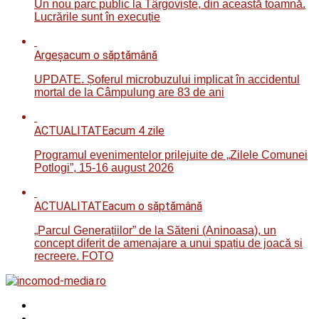
Un nou parc public la Târgoviște, din această toamnă.
Lucrările sunt în execuție
Argeș
acum o săptămână
UPDATE. Șoferul microbuzului implicat în accidentul
mortal de la Câmpulung are 83 de ani
ACTUALITATE
acum 4 zile
Programul evenimentelor prilejuite de „Zilele Comunei
Potlogi”, 15-16 august 2026
ACTUALITATE
acum o săptămână
„Parcul Generațiilor” de la Săteni (Aninoasa), un
concept diferit de amenajare a unui spațiu de joacă și
recreere. FOTO