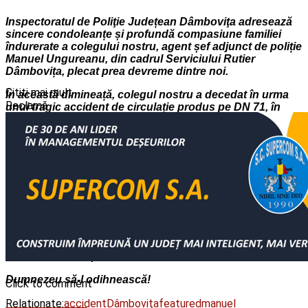
Inspectoratul de Poliţie Județean Dâmboviţa adresează
sincere condoleanțe și profundă compasiune familiei
îndurerate a colegului nostru, agent șef adjunct de poliție
Manuel Ungureanu, din cadrul Serviciului Rutier
Dâmbovița, plecat prea devreme dintre noi.
Cititi mai mult
În această dimineață, colegul nostru a decedat în urma
Reclamă
unui tragic accident de circulație produs pe DN 71, în
afara localității Ilfoveni.
Reclama
Polițiștii dâmbovițeni își exprimă recunoștința și
respectul pentru cel care a slujit cu fervoare legea şi
comunitatea, timp de 13 ani.
Dumnezeu să-l odihnească!
Click to comment
Relationate:
accident
Dâmboviţa
featured
manuel