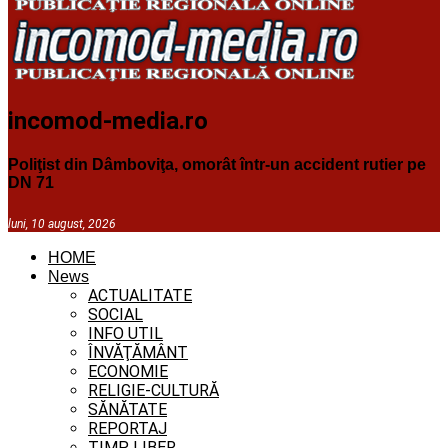
incomod-media.ro
Poliţist din Dâmboviţa, omorât într-un accident rutier pe
DN 71
luni, 10 august, 2026
HOME
News
ACTUALITATE
SOCIAL
INFO UTIL
ÎNVĂŢĂMÂNT
ECONOMIE
RELIGIE-CULTURĂ
SĂNĂTATE
REPORTAJ
TIMP LIBER