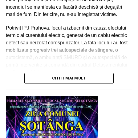
incendiul se manifesta cu flacără deschisă și degajări
mari de fum. Din fericire, nu s-au înregistrat victime.
Potrivit IPJ Prahova, focul a izbucnit din cauza efectului
termic al curentului electric, generat de un cablu electric
defect sau neizolat corespunzător. La fața locului au fost
mobilizate progresiv trei autospeciale de stingere, o
autocisternă, o ambulanță SMURD și o autospecială de
primă intervenție și comandă din cadrul Detașamentului
de Pompieri Mizil.
CITITI MAI MULT
Urmărește Incomod Media și pe Google News