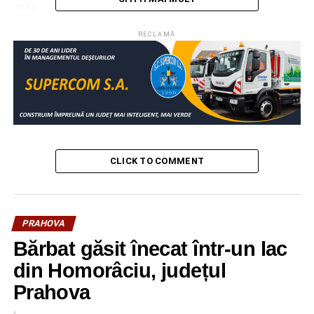
URS
URMATOAREA
RECLAMĂ
Bursa locurilor de muncă pentru absolvenţi, la
Clubul Studenţilor din Târgovişte
NU RATAȚI
„Informaţia mă protejează”, proiect pentru elevii
de la „Carabella” Târgovişte!
CLICK TO COMMENT
PRAHOVA
Bărbat găsit înecat într-un lac
din Homorâciu, județul
Prahova