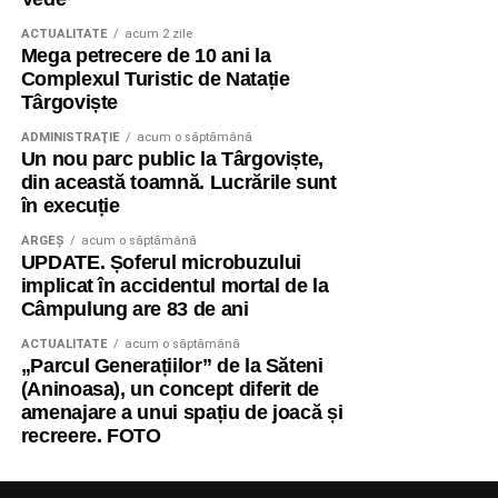
ACTUALITATE
acum 2 zile
Mega petrecere de 10 ani la
Complexul Turistic de Natație
Târgoviște
ADMINISTRAŢIE
acum o săptămână
Un nou parc public la Târgoviște,
din această toamnă. Lucrările sunt
în execuție
ARGEȘ
acum o săptămână
UPDATE. Șoferul microbuzului
implicat în accidentul mortal de la
Câmpulung are 83 de ani
ACTUALITATE
acum o săptămână
„Parcul Generațiilor” de la Săteni
(Aninoasa), un concept diferit de
amenajare a unui spațiu de joacă și
recreere. FOTO