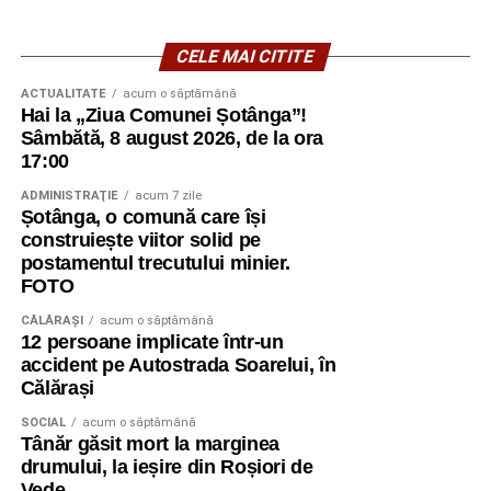
CELE MAI CITITE
ACTUALITATE
acum o săptămână
Hai la „Ziua Comunei Șotânga”!
Sâmbătă, 8 august 2026, de la ora
17:00
ADMINISTRAŢIE
acum 7 zile
Șotânga, o comună care își
construiește viitor solid pe
postamentul trecutului minier.
FOTO
CĂLĂRAŞI
acum o săptămână
12 persoane implicate într-un
accident pe Autostrada Soarelui, în
Călărași
SOCIAL
acum o săptămână
Tânăr găsit mort la marginea
drumului, la ieșire din Roșiori de
Vede