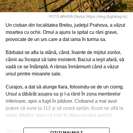
FOTO ARHIVĂ (Sursa: https://img.digitalag.ro)
Un cioban din localitatea Brebu, judeţul Prahova, a văzut
moartea cu ochii. Omul a ajuns la spital cu răni grave,
provocate de un urs care a dat iama în turma sa.
Bărbatul se afla la stână, când, înainte de mijitul zorilor,
câinii au început să latre insistent. Baciul a ieşit afară, să
vadă ce se întâmplă. A rămas înmărmurit când a văzut
ursul printre mioarele sale.
Curajos, a dat să alunge fiara, folosindu-se de un ciomg.
Ursul a tăbărât asupra sa şi l-a rănit în zona membrelor
inferioare, apoi a fugit în pădure. Ciobanul a mai avut
putere să sune la 112 şi să ceară sprijin. Acum se află la
spital. Medicii spun că este în afara oricărui pericol.
RELATIONATE:
CIOBAN
PRAHOVA
SOCIAL
STÂNĂ
CITITI MAI MULT