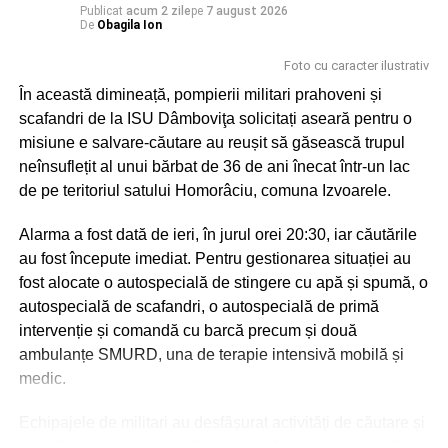
Publicat
acum 2 zile
pe
7 august 2026
De
Obagila Ion
Foto cu caracter ilustrativ
În această dimineață, pompierii militari prahoveni și
scafandri de la ISU Dâmboviţa solicitați aseară pentru o
misiune e salvare-căutare au reușit să găsească trupul
neînsuflețit al unui bărbat de 36 de ani înecat într-un lac
de pe teritoriul satului Homorâciu, comuna Izvoarele.
Alarma a fost dată de ieri, în jurul orei 20:30, iar căutările
au fost începute imediat. Pentru gestionarea situației au
fost alocate o autospecială de stingere cu apă și spumă, o
autospecială de scafandri, o autospecială de primă
intervenție și comandă cu barcă precum și două
ambulanțe SMURD, una de terapie intensivă mobilă și
medic.
Echipajele de militari au desfășurat activități de căutare și
identificare a persoanei dispărute atât pe luciul de apă,