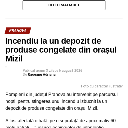
CITITI MAI MULT
cât și în zona de mal. În această dimineață, din nefericire,
bărbatul a fost găsit decedat.
Urmărește Incomod Media și pe Google News
PRAHOVA
Incendiu la un depozit de
produse congelate din orașul
Mizil
Publicat
acum 3 zile
pe
6 august 2026
De
Raceanu Adriana
Foto cu caracter ilustrativ
Pompierii din județul Prahova au intervenit pe parcursul
nopții pentru stingerea unui incendiu izbucnit la un
depozit de produse congelate din orașul Mizil.
A fost afectată o hală, pe o suprafață de aproximativ 60
metri pătrați. La ieșirea echipajelor de intervenție,