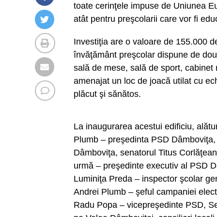
toate cerinţele impuse de Uniunea Eur
atât pentru preşcolarii care vor fi educ
Investiţia are o valoare de 155.000 de 
învăţământ preşcolar dispune de două
sală de mese, sală de sport, cabinet m
amenajat un loc de joacă utilat cu ec
plăcut şi sănătos.
La inaugurarea acestui edificiu, alăt
Plumb – preşedinta PSD Dâmboviţa, A
Dâmboviţa, senatorul Titus Corlăţean
urmă – preşedinte executiv al PSD D
Luminiţa Preda – inspector şcolar gen
Andrei Plumb – şeful campaniei elect
Radu Popa – vicepreşedinte PSD, Seb