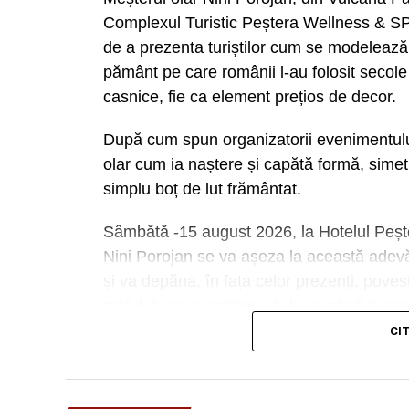
Complexul Turistic Peștera Wellness & SP
de a prezenta turiștilor cum se modelează 
pământ pe care românii l-au folosit secole d
casnice, fie ca element prețios de decor.
După cum spun organizatorii evenimentului,
olar cum ia naștere și capătă formă, simetr
simplu boț de lut frământat.
Sâmbătă -15 august 2026, la Hotelul Peșt
Nini Porojan se va așeza la această adevărat
și va depăna, în fața celor prezenți, poves
malul de pe marginea râului și până la pref
bijuterii populare. Atelierul de olărit de 
CI
autentică, potrivită atât pentru copii, ar și p
creativitate.