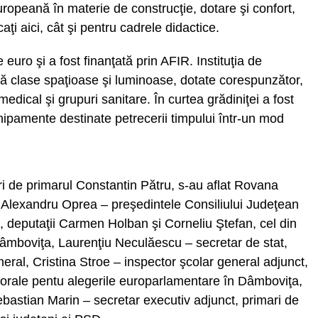
opeană în materie de construcţie, dotare şi confort,
aţi aici, cât şi pentru cadrele didactice.
euro şi a fost finanţată prin AFIR. Instituţia de
 clase spaţioase şi luminoase, dotate corespunzător,
edical şi grupuri sanitare. În curtea grădiniţei a fost
hipamente destinate petrecerii timpului într-un mod
uri de primarul Constantin Pătru, s-au aflat Rovana
lexandru Oprea – preşedintele Consiliului Judeţean
, deputaţii Carmen Holban şi Corneliu Ştefan, cel din
âmboviţa, Laurenţiu Neculăescu – secretar de stat,
eral, Cristina Stroe – inspector şcolar general adjunct,
orale pentu alegerile europarlamentare în Dâmboviţa,
astian Marin – secretar executiv adjunct, primari de