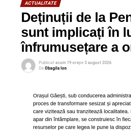
ACTUALITATE
„Te așteptăm să descoperi unul dintre cel
acasă cu o experiență pe care, cu siguranț
Deținuții de la Pe
reprezentanții Hotelului Peștera Wellness 
sunt implicați în l
de Sfânta Marie Mare.
Urmărește Incomod Media și pe Googl
înfrumusețare a o
Publicat
acum 19 ore
pe
5 august 2026
De
Obagila Ion
Orașul Găești, sub conducerea administrati
proces de transformare sesizat și apreciat 
care vizitează sau tranzitează localitatea
apar din întâmplare, se construiesc în fieca
resurselor pe care legea le pune la dispozi