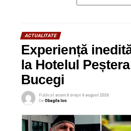
ACTUALITATE
Experiență inedit
la Hotelul Peșter
Bucegi
Publicat
acum 6 ore
pe
6 august 2026
De
Obagila Ion