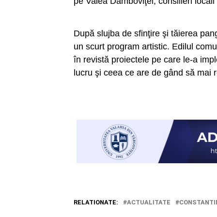
pe Valea Dâmboviţei, consilieri locali
După slujba de sfinţire şi tăierea pangl
un scurt program artistic. Edilul comu
în revistă proiectele pe care le-a imp
lucru şi ceea ce are de gând să mai r
RELATIONATE:
ACTUALITATE
CONSTANTI