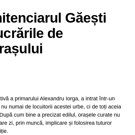
e mai vechi meșteșuguri românești și să pleci
ă, nu o vei uita”, este îndemnul pe care
nitenciarul Găești
& SPA îl fac turiștilor. Sâmbătă – 15 august 2026,
ucrările de
e News
rașului
RECLAMA
vă a primarului Alexandru Iorga, a intrat într-un
nu numai de locuitorii acestei urbe, ci de toți aceia
. După cum bine a precizat edilul, orașele curate nu
re zi, prin muncă, implicare și folosirea tuturor
ție.