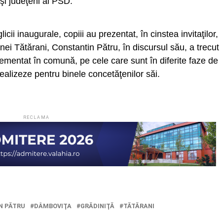
 şi judeţeni ai PSD.
icii inaugurale, copiii au prezentat, în cinstea invitaţilor,
nei Tătărani, Constantin Pătru, în discursul său, a trecut
lementat în comună, pe cele care sunt în diferite faze de
ealizeze pentru binele concetăţenilor săi.
RECLAMA
N PĂTRU
DÂMBOVIŢA
GRĂDINIŢĂ
TĂTĂRANI