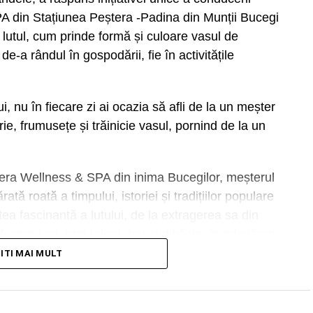
A din Stațiunea Peștera -Padina din Munții Bucegi
lutul, cum prinde formă și culoare vasul de
e-a rândul în gospodării, fie în activitățile
 nu în fiecare zi ai ocazia să afli de la un meșter
ie, frumusețe și trăinicie vasul, pornind de la un
era Wellness & SPA din inima Bucegilor, meșterul
ă roată a timpului, istoriei și tradițiilor populare
tea fascinantă a lutului, de la extragerea sa din
acerea sa, prin talent, har și dibăcie, în adevărate
la Hotel Peștera Wellness & SPA este o experiență
TITI MAI MULT
entru adulții interesați de tradiții, răbdare și