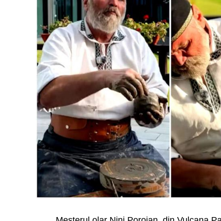
Meșterul olar Nini Porojan, din Vulcana Pa