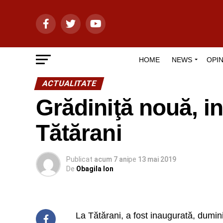
HOME
NEWS
OPIN
ACTUALITATE
Grădiniţă nouă, 
Tătărani
Publicat
acum 7 ani
pe
13 mai 2019
De
Obagila Ion
La Tătărani, a fost inaugurată, dumini