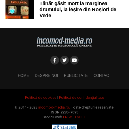
Tânăr găsit mort la marginea
drumului, la ieșire din Roșiori de
Vede
HOME
DESPRE NOI
PUBLICITATE
CONTACT
Politică de cookies
|
Politică de confidențialitate
© 2014 - 2023
incomod-media.ro.
Toate drepturile rezervate.
ISSN 2285-7095
Servicii web
FN WEB SOFT