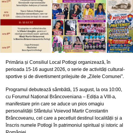
Primăria și Consiliul Local Potlogi organizează, în
perioada 15-16 august 2026, o serie de activități cultural-
sportive și de divertisment prilejuite de „Zilele Comunei”.
Programul debutează sâmbătă, 15 august, la ora 10:00,
cu Forumul Național Brâncoveniana – Ediția a VIII-a,
manifestare prin care se aduce un pios omagiu
personalității Sfântului Voievod Martir Constantin
Brâncoveanu, cel care a pecetluit destinul localității și a
înscris numele Potlogi în patrimoniul spiritual și istoric al
României.