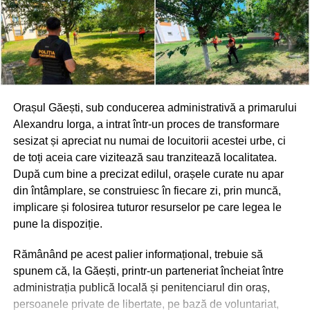
Orașul Găești, sub conducerea administrativă a primarului
Alexandru Iorga, a intrat într-un proces de transformare
sesizat și apreciat nu numai de locuitorii acestei urbe, ci
de toți aceia care vizitează sau tranzitează localitatea.
După cum bine a precizat edilul, orașele curate nu apar
din întâmplare, se construiesc în fiecare zi, prin muncă,
implicare și folosirea tuturor resurselor pe care legea le
pune la dispoziție.
Rămânând pe acest palier informațional, trebuie să
spunem că, la Găești, printr-un parteneriat încheiat între
administrația publică locală și penitenciarul din oraș,
persoanele private de libertate, pe bază de voluntariat,