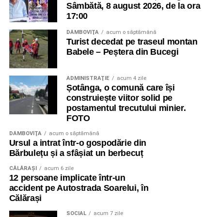
Sâmbătă, 8 august 2026, de la ora
17:00
DÂMBOVIŢA
acum o săptămână
Turist decedat pe traseul montan
Babele – Peștera din Bucegi
ADMINISTRAŢIE
acum 4 zile
Șotânga, o comună care își
construiește viitor solid pe
postamentul trecutului minier.
FOTO
DÂMBOVIŢA
acum o săptămână
Ursul a intrat într-o gospodărie din
Bărbulețu și a sfâșiat un berbecuț
CĂLĂRAŞI
acum 6 zile
12 persoane implicate într-un
accident pe Autostrada Soarelui, în
Călărași
SOCIAL
acum 7 zile