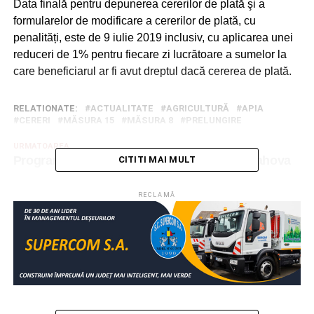
Data finală pentru depunerea cererilor de plată şi a
formularelor de modificare a cererilor de plată, cu
penalități, este de 9 iulie 2019 inclusiv, cu aplicarea unei
reduceri de 1% pentru fiecare zi lucrătoare a sumelor la
care beneficiarul ar fi avut dreptul dacă cererea de plată.
RELATIONATE:
ACTUALITATE
AGRICULTURĂ
APIA
CERERI
MĂSURA 15
MĂSURA 8
PRELUNGIRE
URMATOAREA
Program „Noaptea Muzeelor” în judeţul Prahova
CITITI MAI MULT
NU RATAȚI
Educaţia digitală, un mod ingenios de a-i implica
RECLAMĂ
activ pe elevi!