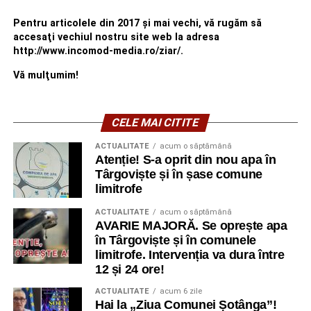
Pentru articolele din 2017 şi mai vechi, vă rugăm să
accesaţi vechiul nostru site web la adresa
http://www.incomod-media.ro/ziar/.
Vă mulţumim!
CELE MAI CITITE
ACTUALITATE
acum o săptămână
Atenție! S-a oprit din nou apa în
Târgoviște și în șase comune
limitrofe
ACTUALITATE
acum o săptămână
AVARIE MAJORĂ. Se oprește apa
în Târgoviște și în comunele
limitrofe. Intervenția va dura între
12 și 24 ore!
ACTUALITATE
acum 6 zile
Hai la „Ziua Comunei Șotânga”!