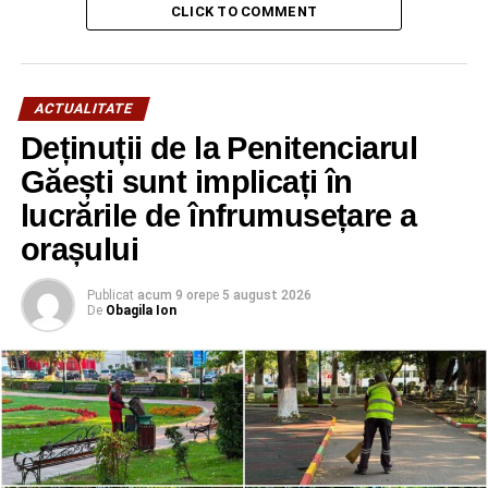
CLICK TO COMMENT
ACTUALITATE
Deținuții de la Penitenciarul
Găești sunt implicați în
lucrările de înfrumusețare a
orașului
Publicat
acum 9 ore
pe
5 august 2026
De
Obagila Ion