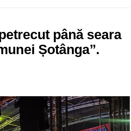
petrecut până seara
omunei Șotânga”.