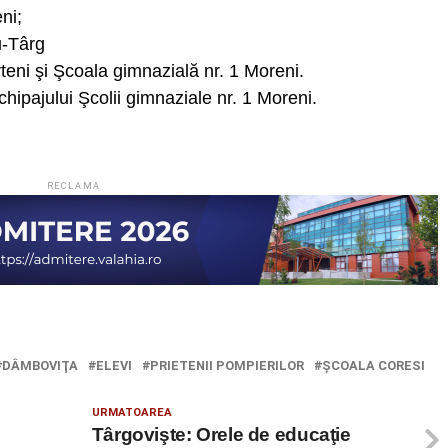
ni;
u-Târg
teni şi Şcoala gimnazială nr. 1 Moreni.
hipajului Şcolii gimnaziale nr. 1 Moreni.
RECLAMA
DÂMBOVIŢA
ELEVI
PRIETENII POMPIERILOR
ŞCOALA CORESI
URMATOAREA
Târgovişte: Orele de educaţie