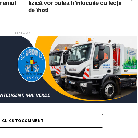
meniul
fizică vor putea fi înlocuite cu lecţii
de înot!
RECLAMĂ
CLICK TO COMMENT