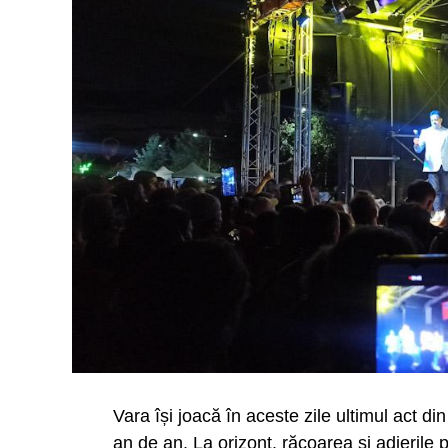
Vara își joacă în aceste zile ultimul act d
an de an. La orizont, răcoarea și adieri