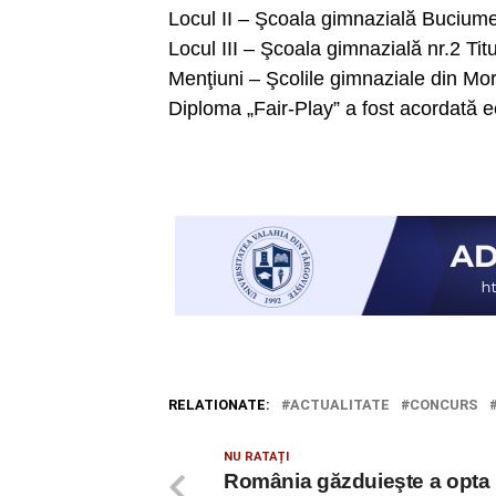
Locul II – Şcoala gimnazială Buciume
Locul III – Şcoala gimnazială nr.2 Tit
Menţiuni – Şcolile gimnaziale din Mor
Diploma „Fair-Play” a fost acordată ec
RELATIONATE:
ACTUALITATE
CONCURS
NU RATAȚI
România găzduieşte a opta