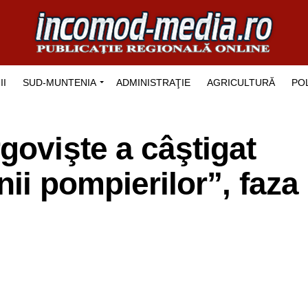
II
SUD-MUNTENIA
ADMINISTRAŢIE
AGRICULTURĂ
POL
govişte a câştigat
ii pompierilor”, faza