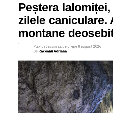
Peștera Ialomiței,
zilele caniculare.
montane deosebi
Publicat
acum 22 de ore
pe
8 august 2026
De
Raceanu Adriana