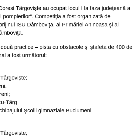
i Coresi Târgovişte au ocupat locul I la faza judeţeană a
ii pompierilor”. Competiţia a fost organizată de
rijinul ISU Dâmboviţa, al Primăriei Aninoasa şi al
âmboviţa.
i două practice – pista cu obstacole şi ştafeta de 400 de
nal a fost următorul:
 Târgoviște;
ni;
reni;
tu-Târg
chipajului Şcolii gimnaziale Buciumeni.
 Târgoviște;