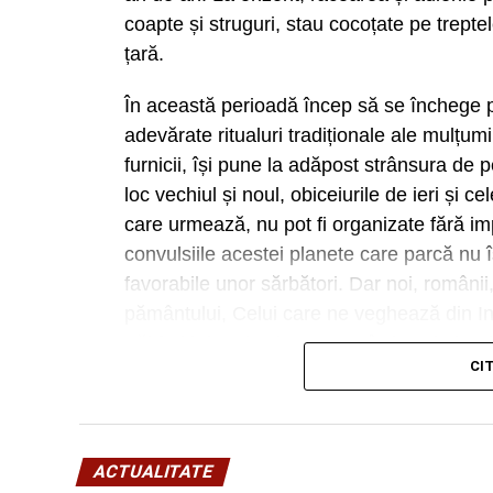
coapte și struguri, stau cocoțate pe trepte
țară.
În această perioadă încep să se închege p
adevărate ritualuri tradiționale ale mulțumir
furnicii, își pune la adăpost strânsura de 
loc vechiul și noul, obiceiurile de ieri și c
care urmează, nu pot fi organizate fără impl
convulsiile acestei planete care parcă nu 
favorabile unor sărbători. Dar noi, români
pământului, Celui care ne veghează din Infi
trăi feriți de rele și oarecum îndestulați. 
CI
unde se adună toată suflarea satului pentru
tocmai acest dar. Unesc. Încheagă. Întăre
ACTUALITATE