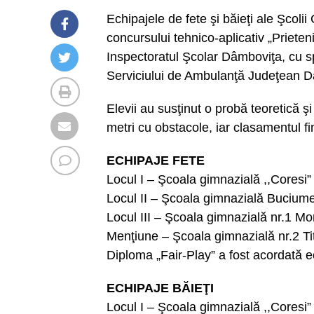
Echipajele de fete şi băieţi ale Şcoli
concursului tehnico-aplicativ „Prieten
Inspectoratul Şcolar Dâmboviţa, cu sp
Serviciului de Ambulanţă Judeţean D
Elevii au susţinut o probă teoretică ş
metri cu obstacole, iar clasamentul fi
ECHIPAJE FETE
Locul I – Şcoala gimnazială ,,Coresi”
Locul II – Şcoala gimnazială Buciume
Locul III – Şcoala gimnazială nr.1 Mo
Menţiune – Şcoala gimnazială nr.2 Ti
Diploma „Fair-Play” a fost acordată e
ECHIPAJE BĂIEŢI
Locul I – Şcoala gimnazială ,,Coresi”