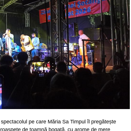
in spectacolul pe care Măria Sa Timpul îl pregătește
le proaspete de toamnă bogată, cu arome de mere