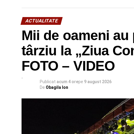
ACTUALITATE
Mii de oameni au 
târziu la „Ziua C
FOTO – VIDEO
Publicat
acum 4 ore
pe
9 august 2026
De
Obagila Ion