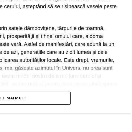
le cerului, așteptând să se risipească vesele peste
rin satele dâmbovițene, târgurile de toamnă,
ii, prosperității și tihnei omului care, aidoma
peste vară. Astfel de manifestări, care adună la un
ele de azi, generațiile care au zidit lumea și cele
icarea autorităților locale. Este drept, vremurile,
își mai găsește azimutul în Univers, nu prea sunt
i, avem modul nostru de a mulțumi cerului și
nit, pentru grijă și pentru ceea ce ne oferă spre a
„Zilele comunelor”, care se încropesc pe ici pe colea,
TITI MAI MULT
 a petrece, pentru a ieși din rutina existențială, au
sc.