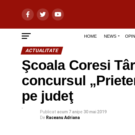
HOME
NEWS
OPIN
ACTUALITATE
Şcoala Coresi Târ
concursul „Prieten
pe judeţ
Publicat
acum 7 ani
pe
30 mai 2019
De
Raceanu Adriana