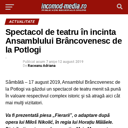
ACTUALITATE
Spectacol de teatru în incinta
Ansamblului Brâncovenesc de
la Potlogi
Publicat
acum 7 ani
pe
12 august 2019
De
Raceanu Adriana
Sâmbătă – 17 august 2019, Ansamblul Brâncovenesc de
la Potlogi va găzdui un spectacol de teatru menit să pună
în valoare respectivul complex istoric şi să atragă aici cât
mai mulţi vizitatori.
Va fi prezentată piesa „Fierarii”, o adaptare după
opera lui Miloš Nikolić, în regia lui Horaţiu Mălăele.