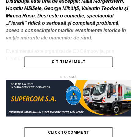
Distribuţia este una de excepţie: Maia Morgenstern,
Horaţiu Mălăele, George Mihăiţă, Valentin Teodosiu şi
Mircea Rusu. Deși este o comedie, spectacolul
„Fierarii” ridică o serioasă şi complexă problemă,
aceea a consecințelor marilor evenimente istorice în
vieţile mărunte ale oamenilor de rând.
Evenimentul este organizat de CJ Dâmboviţa, prin
Centrul Judeţean de Cultură.
CITITI MAI MULT
RELATIONATE:
ACTUALITATE
ANSAMBLU BRÂNCOVENESC
RECLAMĂ
DÂMBOVIŢA
POTLOGI
TEATRU
URMATOAREA
Conferință județeană de alegeri la PSD Dâmbovița
pe 6 septembrie
NU RATAȚI
Avocatul Poporului ţine audienţe în Târgovişte, în
Palatul Administrativ
CLICK TO COMMENT