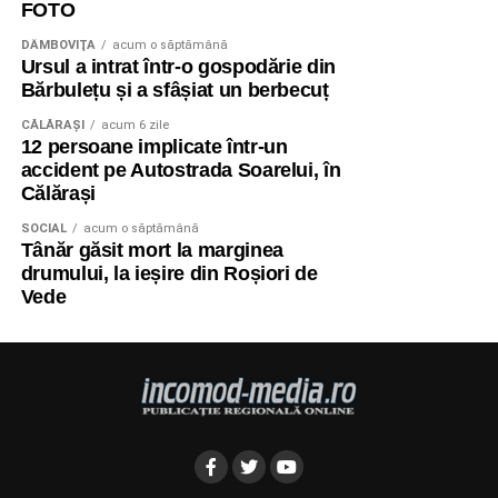
FOTO
DÂMBOVIŢA
acum o săptămână
Ursul a intrat într-o gospodărie din
Bărbulețu și a sfâșiat un berbecuț
CĂLĂRAŞI
acum 6 zile
12 persoane implicate într-un
accident pe Autostrada Soarelui, în
Călărași
SOCIAL
acum o săptămână
Tânăr găsit mort la marginea
drumului, la ieșire din Roșiori de
Vede