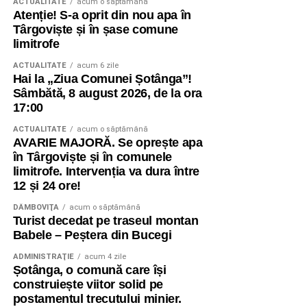
ACTUALITATE
acum o săptămână
Atenție! S-a oprit din nou apa în
Târgoviște și în șase comune
limitrofe
ACTUALITATE
acum 6 zile
Hai la „Ziua Comunei Șotânga”!
Sâmbătă, 8 august 2026, de la ora
17:00
ACTUALITATE
acum o săptămână
AVARIE MAJORĂ. Se oprește apa
în Târgoviște și în comunele
limitrofe. Intervenția va dura între
12 și 24 ore!
DÂMBOVIŢA
acum o săptămână
Turist decedat pe traseul montan
Babele – Peștera din Bucegi
ADMINISTRAŢIE
acum 4 zile
Șotânga, o comună care își
construiește viitor solid pe
postamentul trecutului minier.