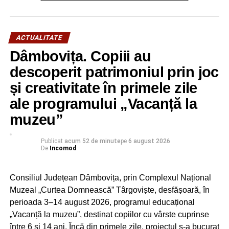
ACTUALITATE
Dâmbovița. Copiii au
descoperit patrimoniul prin joc
și creativitate în primele zile
ale programului „Vacanță la
muzeu”
Publicat
acum 52 de minute
pe
6 august 2026
De
Incomod
Consiliul Județean Dâmbovița, prin Complexul Național
Muzeal „Curtea Domnească” Târgoviște, desfășoară, în
perioada 3–14 august 2026, programul educațional
„Vacanță la muzeu”, destinat copiilor cu vârste cuprinse
între 6 și 14 ani. Încă din primele zile, proiectul s-a bucurat