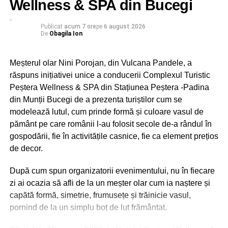
Wellness & SPA din Bucegi
interactive, aceștia au descoperit simbolistica potcoavei și
rolul ei în cultura populară.
Publicat
acum 7 ore
pe
6 august 2026
De
Obagila Ion
Miercuri, participanții și-au pus imaginația la încercare în
cadrul atelierului „Mozaic din hârtie”, unde au transformat
Meșterul olar Nini Porojan, din Vulcana Pandele, a
materiale reutilizabile în lucrări originale. Activitatea a
răspuns inițiativei unice a conducerii Complexul Turistic
contribuit la dezvoltarea îndemânării, răbdării, atenției la
Peștera Wellness & SPA din Stațiunea Peștera -Padina
detalii și a simțului estetic, încurajând totodată grija față
din Munții Bucegi de a prezenta turiștilor cum se
de mediul înconjurător prin reutilizarea creativă a
modelează lutul, cum prinde formă și culoare vasul de
materialelor.
pământ pe care românii l-au folosit secole de-a rândul în
gospodării, fie în activitățile casnice, fie ca element prețios
de decor.
RECLAMA
După cum spun organizatorii evenimentului, nu în fiecare
zi ai ocazia să afli de la un meșter olar cum ia naștere și
capătă formă, simetrie, frumusețe și trăinicie vasul,
pornind de la un simplu boț de lut frământat.
Joi, copiii au pătruns în universul artei prin atelierul „Ghid