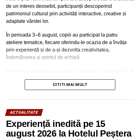
de un interes deosebit, participanții descoperind
patrimoniul cultural prin activități interactive, creative și
adaptate vârstei lor.
În perioada 3–6 august, copiii au participat la patru
ateliere tematice, fiecare oferindu-le ocazia de a învăța
prin experiență și de a-și dezvolta creativitatea,
îndemânarea și spiritul de echipă.
Programul a debutat cu atelierul „Împletim și despletim”, în
cadrul căruia participanții au descoperit tehnici inspirate
CITITI MAI MULT
din meșteșugul tradițional al împletitului. Folosind
materiale adaptate vârstei lor, copiii au realizat propriile
creații și au aflat informații despre importanța acestui
meșteșug în viața comunităților de odinioară.
ACTUALITATE
Experiență inedită pe 15
În cea de-a doua zi, atelierul „Potcoava norocoasă” i-a
familiarizat pe copii cu tradițiile și obiceiurile specifice
august 2026 la Hotelul Peștera
spațiului românesc. Prin activități practice și discuții