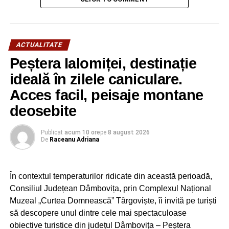
NU RATAȚI
8,2 milioane de euro, ajutor UE pentru
combaterea efectelor inundaţiilor din România
ACTUALITATE
Peștera Ialomiței, destinație
ideală în zilele caniculare.
Acces facil, peisaje montane
deosebite
Publicat
acum 10 ore
pe
8 august 2026
De
Raceanu Adriana
În contextul temperaturilor ridicate din această perioadă,
Consiliul Județean Dâmbovița, prin Complexul Național
Muzeal „Curtea Domnească” Târgoviște, îi invită pe turiști
să descopere unul dintre cele mai spectaculoase
obiective turistice din județul Dâmbovița – Peștera