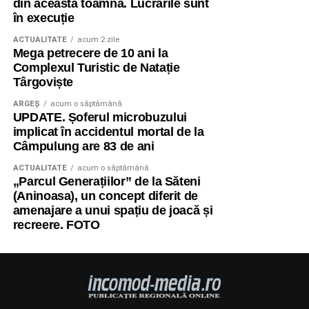
din această toamnă. Lucrările sunt
în execuție
ACTUALITATE
acum 2 zile
Mega petrecere de 10 ani la
Complexul Turistic de Natație
Târgoviște
ARGEȘ
acum o săptămână
UPDATE. Șoferul microbuzului
implicat în accidentul mortal de la
Câmpulung are 83 de ani
ACTUALITATE
acum o săptămână
„Parcul Generațiilor” de la Săteni
(Aninoasa), un concept diferit de
amenajare a unui spațiu de joacă și
recreere. FOTO