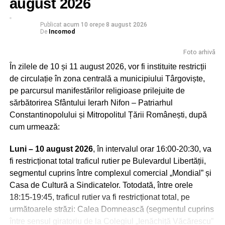
august 2026
Publicat
acum 10 ore
pe
8 august 2026
De
Incomod
Foto arhivă
În zilele de 10 și 11 august 2026, vor fi instituite restricții
Peştera Ialomiţei este situată în localitatea Moroeni,
de circulație în zona centrală a municipiului Târgoviște,
judetul Dâmboviţa, pe versantul drept al Cheilor Ialomiţei,
pe parcursul manifestărilor religioase prilejuite de
la o altitudine de 1.660 m, scobită în calcarele jurasice ale
sărbătorirea Sfântului Ierarh Nifon – Patriarhul
Muntelui Bătrâna. Numele acesteia vine de la râul
Constantinopolului și Mitropolitul Țării Românești, după
Ialomiţa, care izvorăşte la 10 km distanţă din circul glaciar
cum urmează:
numit Obârşia Ialomiţei, situată sub Vârful Găvanele
(2.479 m), aflat la 600 m de Vârful Omu şi la o distanţă
Luni – 10 august 2026
, în intervalul orar 16:00-20:30, va
mai mică de Vârful Ocolit, numit şi Bucura Dumbravă.
fi restricționat total traficul rutier pe Bulevardul Libertății,
segmentul cuprins între complexul comercial „Mondial” și
Încărcătura deosebită a acestor locuri i-a atras de-a lungul
Casa de Cultură a Sindicatelor. Totodată, între orele
timpului atât pe daci, cât şi pe primii creştini, călugării,
18:15-19:45, traficul rutier va fi restricționat total, pe
care se aflau în căutarea însingurării şi a unui loc de
următoarele străzi: Calea Domnească (segmentul cuprins
rugăciune departe de zgomotul lumii. Se spune că în
între sensul giratoriu de la Colegiul „Ienăchiță Văcărescu”