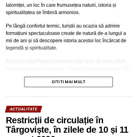
Ialomiței, un loc în care frumusețea naturii, istoria și
spiritualitatea se îmbină armonios.
Pe lângă confortul termic, turiștii au ocazia să admire
formațiuni spectaculoase create de natură de-a lungul a
mii de ani și să descopere istoria acestui loc încărcat de
legendă și spiritualitate.
Accesul către Peștera Ialomiței este facil, iar zona oferă
peisaje montane deosebite, fiind o destinație potrivită atât
pentru familii cu copii, cât și pentru iubitorii de natură,
CITITI MAI MULT
drumeție și patrimoniu.
ACTUALITATE
Restricții de circulație în
Târgoviște, în zilele de 10 și 11