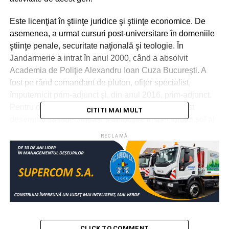
Este licenţiat în ştiinţe juridice şi ştiinţe economice. De
asemenea, a urmat cursuri post-universitare în domeniile
ştiinţe penale, securitate naţională şi teologie. În
Jandarmerie a intrat în anul 2000, când a absolvit
Academia de Poliţie Alexandru Ioan Cuza Bucureşti. A
fost pe rând comandant de pluton, ofiţer specialist,
împuternicit prim-adjunct şi, din anul 2016, prim-adjunct.
Pentru o perioadă de două luni, în anul 2017, a fost
CITITI MAI MULT
desemnat să îndeplinească atribuţiile inspectorului şef al
IJJ Argeş.
RECLAMĂ
RELATIONATE:
ACTUALITATE
ARGEŞ
COL TOMA MARIUS CEZAR
ITALIA
JANDARMI
LECTOR
NATO
URMATOAREA
S-a deschis o nouă sesiune de depunere cereri
pentru prima împădurire
CLICK TO COMMENT