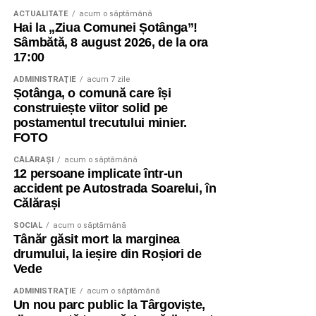
ACTUALITATE
acum o săptămână
Hai la „Ziua Comunei Șotânga”!
Sâmbătă, 8 august 2026, de la ora
17:00
ADMINISTRAŢIE
acum 7 zile
Șotânga, o comună care își
construiește viitor solid pe
postamentul trecutului minier.
FOTO
CĂLĂRAŞI
acum o săptămână
12 persoane implicate într-un
accident pe Autostrada Soarelui, în
Călărași
SOCIAL
acum o săptămână
Tânăr găsit mort la marginea
drumului, la ieșire din Roșiori de
Vede
ADMINISTRAŢIE
acum o săptămână
Un nou parc public la Târgoviște,