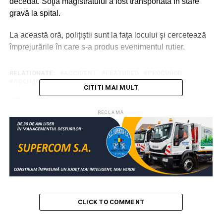
decedat. Soţia magistratului a fost transportată în stare
gravă la spital.
La această oră, poliţiştii sunt la faţa locului şi cercetează
împrejurările în care s-a produs evenimentul rutier.
RELATIONATE:
ACCIDENT
FEATURED
PROCUROR
SOCIAL
TELEORMAN
CITITI MAI MULT
URMATOAREA
Grupare specializată în trafic de minori,
RECLAMĂ
destructurată de DIICOT
NU RATAȚI
Ajutor financiar de urgenţă pentru familiile
victimelor teribilului accident din Ialomiţa
CLICK TO COMMENT