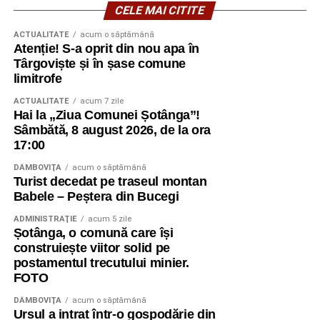
CELE MAI CITITE
ACTUALITATE
acum o săptămână
Atenție! S-a oprit din nou apa în
Târgoviște și în șase comune
limitrofe
ACTUALITATE
acum 7 zile
Hai la „Ziua Comunei Șotânga”!
Sâmbătă, 8 august 2026, de la ora
17:00
DÂMBOVIŢA
acum o săptămână
Turist decedat pe traseul montan
Babele – Peștera din Bucegi
ADMINISTRAŢIE
acum 5 zile
Șotânga, o comună care își
construiește viitor solid pe
postamentul trecutului minier.
FOTO
DÂMBOVIŢA
acum o săptămână
Ursul a intrat într-o gospodărie din