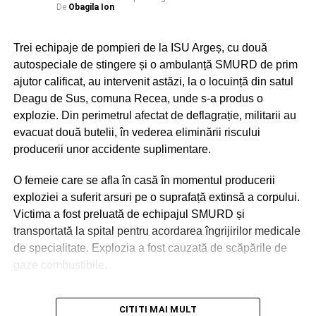
De
Obagila Ion
Trei echipaje de pompieri de la ISU Argeș, cu două
autospeciale de stingere și o ambulanță SMURD de prim
ajutor calificat, au intervenit astăzi, la o locuință din satul
Deagu de Sus, comuna Recea, unde s-a produs o
explozie. Din perimetrul afectat de deflagrație, militarii au
evacuat două butelii, în vederea eliminării riscului
producerii unor accidente suplimentare.
O femeie care se afla în casă în momentul producerii
exploziei a suferit arsuri pe o suprafață extinsă a corpului.
Victima a fost preluată de echipajul SMURD și
transportată la spital pentru acordarea îngrijirilor medicale
de specialitate. Explozia a fost cauzată de scăpările de
gaze combustibile.
Urmărește Incomod Media și pe Google News
CITITI MAI MULT