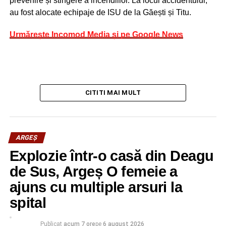
prevenire și stingere a incendiilor. La locul accidentului,
au fost alocate echipaje de ISU de la Găești și Titu.
Urmărește Incomod Media și pe Google News
CITITI MAI MULT
ARGEȘ
Explozie într-o casă din Deagu
de Sus, Argeș O femeie a
ajuns cu multiple arsuri la
spital
Publicat
acum 7 ore
pe
6 august 2026