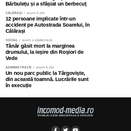
Bărbulețu și a sfâșiat un berbecuț
CĂLĂRAŞI
acum 6 zile
12 persoane implicate într-un
accident pe Autostrada Soarelui, în
Călărași
SOCIAL
acum o săptămână
Tânăr găsit mort la marginea
drumului, la ieșire din Roșiori de
Vede
ADMINISTRAŢIE
acum 6 zile
Un nou parc public la Târgoviște,
din această toamnă. Lucrările sunt
în execuție