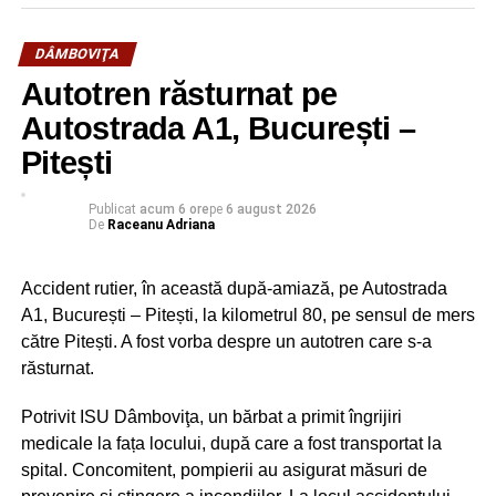
DÂMBOVIŢA
Autotren răsturnat pe
Autostrada A1, București –
Pitești
Publicat
acum 6 ore
pe
6 august 2026
De
Raceanu Adriana
Accident rutier, în această după-amiază, pe Autostrada
A1, București – Pitești, la kilometrul 80, pe sensul de mers
către Pitești. A fost vorba despre un autotren care s-a
răsturnat.
Potrivit ISU Dâmboviţa, un bărbat a primit îngrijiri
medicale la fața locului, după care a fost transportat la
spital. Concomitent, pompierii au asigurat măsuri de