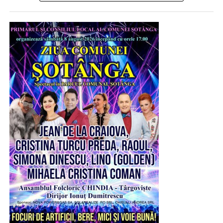
favorabile unor sărbători. Dar noi, românii, avem modul
nostru de a mulțumi cerului și pământului, Celui care ne
veghează din Infinit, pentru grijă și pentru ceea ce ne
oferă spre a trăi feriți de rele și oarecum îndestulați. „Zilele
comunelor”, care se încropesc pe ici pe colea, unde se
adună toată suflarea satului pentru a petrece, pentru a ieși
din rutina existențială, au tocmai acest dar. Unesc.
Încheagă. Întăresc.