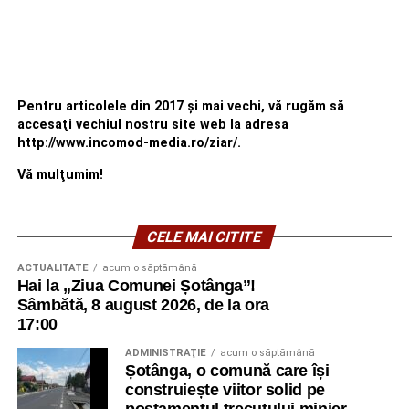
Pentru articolele din 2017 şi mai vechi, vă rugăm să
accesaţi vechiul nostru site web la adresa
http://www.incomod-media.ro/ziar/.
Vă mulţumim!
CELE MAI CITITE
ACTUALITATE
acum o săptămână
Hai la „Ziua Comunei Șotânga”!
Sâmbătă, 8 august 2026, de la ora
17:00
ADMINISTRAŢIE
acum o săptămână
Șotânga, o comună care își
construiește viitor solid pe