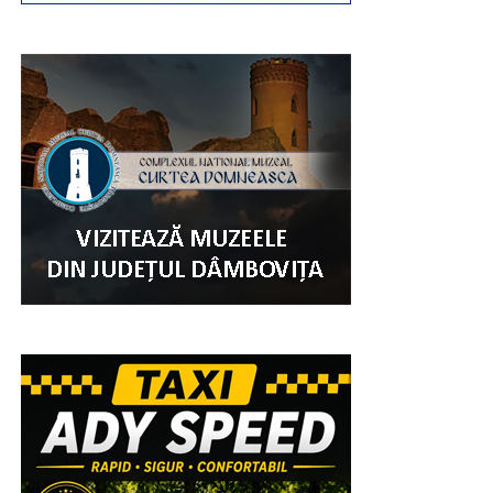
Și, ca o încununare a evenimentulului „Ziua Comunei
Șotânga”, a fost spectacolul muzical artistic. Pe scena
amplasată în parc, au evoluat pe parcursul întregii după
amiezi și până târziu în noapte, copiii, artiști în devenire,
și soliști celebri, invitați special pentru a încânta miiile de