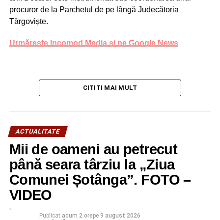
procuror de la Parchetul de pe lângă Judecătoria
Târgoviște.
Urmărește Incomod Media și pe Google News
CITITI MAI MULT
ACTUALITATE
Mii de oameni au petrecut
până seara târziu la „Ziua
Comunei Șotânga”. FOTO –
VIDEO
Publicat
acum 2 ore
pe
9 august 2026