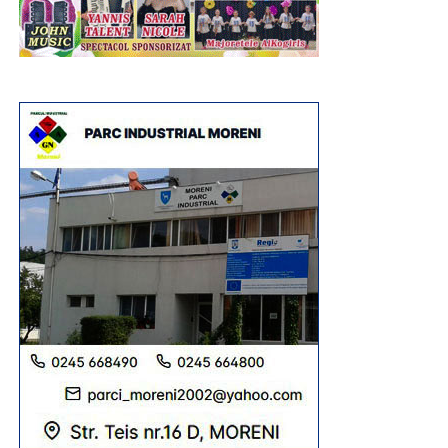
tradiția muncitorească a localității. Tot în luna august, dar
în 2013, administrația publică locală și primarul de atunci
și de acum, Constantin Stroe, au inaugurat, pe
amplasamentul unui teren degradat rămas moștenire de
la fosta exploatare minieră, această zonă de odihnă și
promenadă, amenajată cu alei, bănci, spații de joacă
pentru copii, teren de sport și foișoare. Și, ca într-un târg
unde diversitatea este regină, pentru a fi toată lumea
mulțumită, și la Șotânga erau întinse, de-a lungul aleilor
de la intrare în parc, tarabe cu tot soiul de produse
tradiționale, dulciuri, jucării etc. Se vindeau bere și
limonadă, iar micii erau la loc de cinste, nelipsiți la astfel
de sărbători.