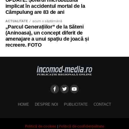
UPDATE. Șoferul microbuzului
implicat în accidentul mortal de la
Câmpulung are 83 de ani
ACTUALITATE
acum o săptămână
„Parcul Generațiilor” de la Săteni
(Aninoasa), un concept diferit de
amenajare a unui spațiu de joacă și
recreere. FOTO
HOME
DESPRE NOI
PUBLICITATE
CONTACT
Politică de cookies
|
Politică de confidențialitate