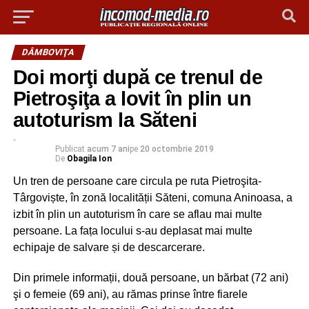
DÂMBOVIŢA
Doi morţi după ce trenul de
Pietroşiţa a lovit în plin un
autoturism la Săteni
Publicat
acum 7 ani
pe
20 octombrie 2019
De
Obagila Ion
Un tren de persoane care circula pe ruta Pietroşita-
Târgoviște, în zonă localității Săteni, comuna Aninoasa, a
izbit în plin un autoturism în care se aflau mai multe
persoane. La fața locului s-au deplasat mai multe
echipaje de salvare și de descarcerare.
Din primele informații, două persoane, un bărbat (72 ani)
şi o femeie (69 ani), au rămas prinse între fiarele