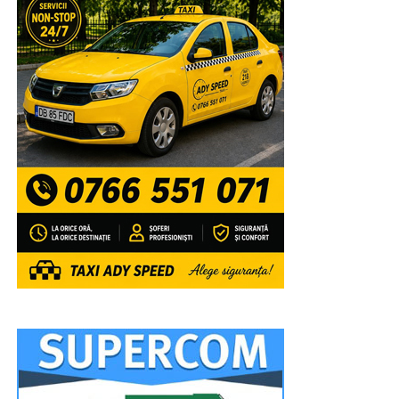
oameni veniți nu numai din Șotânga, ci din toate
localitățile învecinate, pentru a se bucura de muzica
populara interpretată de artiștii Ansamblului Folcloric
„Chindia”, dirijat de Ionuț Dumitrescu. Apoi, rând pe rând,
au fost aplaudați la scenă deschisă și au încins atmosfera
Cristina Turcu Preda, Simona Dinescu, Raoul, Lino
Golden și, înainte de superbul foc de artificii care a
luminat feeric cerul, Jean de la Craiova.
RECLAMA
VIDEO