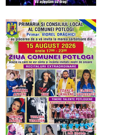
Ieri – 8 august 2026, a fost Șotânga. Înainte de a porni
petrecerea, în cadrul ședinței festive a Consiliului Local
prilejuită de sărbătoarea comunei, primarul Constantin
Stroe a premiat cuplurile care, în ciuda tuturor
vicisitudinilor existențiale, au înfruntat viața, timpul,
destinul și, legați prin încredere și iubire, au depășit
bariera celor 50 de ani de statornicie întru familie.
Maratonul de sărbătoare s-a consumat în parcul de
recreere din inima comunei, loc cu rădăcini adânci în