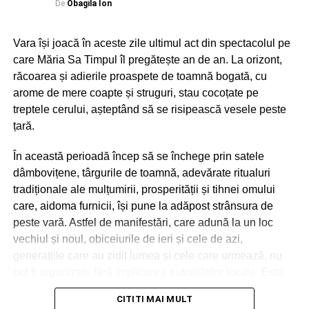
De
Obagila Ion
Vara își joacă în aceste zile ultimul act din spectacolul pe
care Măria Sa Timpul îl pregătește an de an. La orizont,
răcoarea și adierile proaspete de toamnă bogată, cu
arome de mere coapte și struguri, stau cocoțate pe
treptele cerului, așteptând să se risipească vesele peste
țară.
În această perioadă încep să se închege prin satele
dâmbovițene, târgurile de toamnă, adevărate ritualuri
tradiționale ale mulțumirii, prosperității și tihnei omului
care, aidoma furnicii, își pune la adăpost strânsura de
peste vară. Astfel de manifestări, care adună la un loc
vechiul și noul, obiceiurile de ieri și cele de azi,
generațiile care au zidit lumea și cele care urmează, nu
pot fi organizate fără implicarea autorităților locale. Este
drept, vremurile, convulsiile acestei planete care parcă nu
CITITI MAI MULT
își mai găsește azimutul în Univers, nu prea sunt