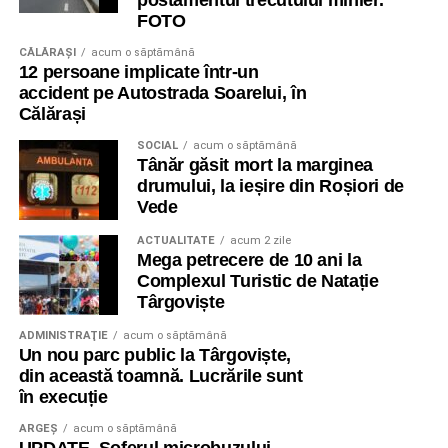
postamentul trecutului minier.
FOTO
CĂLĂRAŞI
acum o săptămână
12 persoane implicate într-un
accident pe Autostrada Soarelui, în
Călărași
SOCIAL
acum o săptămână
Tânăr găsit mort la marginea
drumului, la ieșire din Roșiori de
Vede
ACTUALITATE
acum 2 zile
Mega petrecere de 10 ani la
Complexul Turistic de Natație
Târgoviște
ADMINISTRAŢIE
acum o săptămână
Un nou parc public la Târgoviște,
din această toamnă. Lucrările sunt
în execuție
ARGEȘ
acum o săptămână