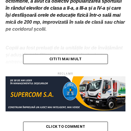
octombrie, a avut ca obiectiv popularizarea sportului
în rândul elevilor de clasa a II-a, a III-a și a IV-a și care
își desfășoară orele de educație fizică într-o sală mai
mică de 200 mp, improvizată în sala de clasă sau chiar
pe coridorul școlii.
Copiii au fost preluați de la unitățile lor de învățământ
și aduși în sala Olimpia, unde au efectuat un
CITITI MAI MULT
antrenament specific de baschet, sub atenta
supraveghere a antrenorilor clubului. Micuții elevi au
RECLAMĂ
alergat, au aruncat la coș și, la final, au plecat cu
cadouri”, spune Ionuţ Urzeală – preşedinte Ploiești
Basketball.
CLICK TO COMMENT