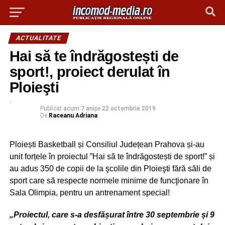
ACTUALITATE
Hai să te îndrăgostești de
sport!, proiect derulat în
Ploieşti
Publicat
acum 7 ani
pe
22 octombrie 2019
De
Raceanu Adriana
Ploiești Basketball și Consiliul Județean Prahova și-au
unit forțele în proiectul ”Hai să te îndrăgostești de sport!” și
au adus 350 de copii de la şcolile din Ploieşti fără săli de
sport care să respecte normele minime de funcţionare în
Sala Olimpia, pentru un antrenament special!
„Proiectul, care s-a desfășurat între 30 septembrie și 9