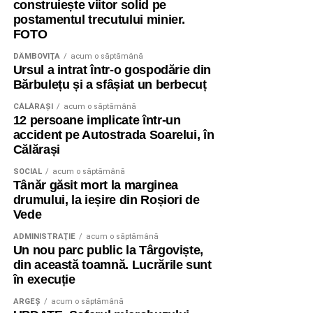
21:00. Totodată, marți, 11 august, între orele 06:00-
construiește viitor solid pe
13:00, Bulevardul Libertății va fi închis total circulației
postamentul trecutului minier.
FOTO
rutiere.
DÂMBOVIŢA
acum o săptămână
Ursul a intrat într-o gospodărie din
RECLAMA
Bărbulețu și a sfâșiat un berbecuț
CĂLĂRAŞI
acum o săptămână
12 persoane implicate într-un
accident pe Autostrada Soarelui, în
Călărași
Având în vedere toate acestea, îi rog pe toți cei
SOCIAL
acum o săptămână
Tânăr găsit mort la marginea
afectați să manifeste înțelegere, răbdare și
drumului, la ieșire din Roșiori de
bunăvoință”, a transmis pr. conf. univ. dr. Ionuț
Vede
Ghibanu – vicar eparhial al Arhiepiscopiei Târgoviștei.
ADMINISTRAŢIE
acum o săptămână
Un nou parc public la Târgoviște,
Urmărește Incomod Media și pe Google News
din această toamnă. Lucrările sunt
în execuție
ARGEȘ
acum o săptămână