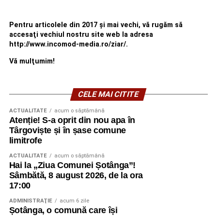
parohiale vor igieniza, împreună cu angajații Primăriei,
zona Parcului Mitropoliei.
Pentru articolele din 2017 şi mai vechi, vă rugăm să
accesaţi vechiul nostru site web la adresa
„Așa cum se întâmplă la astfel de manifestări, unii
http://www.incomod-media.ro/ziar/.
dintre concetățenii noștri sau cei aflați în tranzit vor fi
Vă mulţumim!
temporar afectați de necesarele restricții de circulație.
Astfel, luni, 10 august, între orele 16:00-20:30, traficul
rutier va fi închis total pe Bulevardul Libertății,
CELE MAI CITITE
segmentul cuprins între complexul „Mondial” și Casa
ACTUALITATE
acum o săptămână
de Cultură a Sindicatelor. Totodată, între orele 18:15-
Atenție! S-a oprit din nou apa în
19:45, traficul va fi oprit pe Calea Domnească (între
Târgoviște și în șase comune
sensul giratoriu de la Colegiul „Ienăchiță Văcărescu”
limitrofe
și Str. Stelea), Str. Stelea și Str. Revoluției. Nu vor
ACTUALITATE
acum o săptămână
putea fi parcate autoturismele pe Bulevardul Libertății
Hai la „Ziua Comunei Șotânga”!
(segmentul cuprins între complexul „Mondial” și Casa
Sâmbătă, 8 august 2026, de la ora
Sindicatelor), începând cu ziua de luni, 10 august, ora
17:00
15:00, până marți, 11 august, ora 15:00, iar pe Strada
ADMINISTRAŢIE
acum 6 zile
Revoluției, în ziua de 10 august, între orele 15:00-
Șotânga, o comună care își