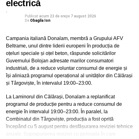
electrică
Sărbătoarea Sf. Ier. Nifon, care se va desfășura în
Publicat
acum 23 de ore
pe
7 august 2026
zilele de 10 și 11 august 2026, va fi coordonată de
De
Obagila Ion
către Înaltpreasfințitul Părinte Mitropolit Nifon,
Arhiepiscopul Târgoviștei și Exarh Patriarhal”, a
Campania italiană Donalam, membră a Grupului AFV
precizat părintele vicar al Arhiepiscopiei Târgoviștei,
Beltrame, unul dintre liderii europeni în producția de
preotul Ionuț Ghibanu.
oțeluri speciale și oțel beton, răspunde solicitărilor
Guvernului Bolojan adresate marilor consumatori
Evenimentele vor debuta luni, 10 august, la ora 17:00, cu
industriali, de a reduce voluntar consumul de energie și
slujba Vecerniei, săvârșită pe un podium special
își aliniază programul operațional al unităților din Călărași
amenajat lângă Catedrala Mitropolitană din Târgoviște.
și Târgoviște, în intervalul 19:00–23:00.
La finalul sfintei slujbe, IPS Nifon – Arhiepiscopul și
Mitropolitul Târgoviștei va premia elevii care au obținut
La Laminorul din Călărași, Donalam a replanificat
primele locuri la etapa județeană a Olimpiadei Naționale
programul de producție pentru a reduce consumul de
de Religie și a Olimpiadei Naționale Interdisciplinare
energie în intervalul 19:00–23:00. În paralel, la
„Cultură și spiritualitate românească”, împreună cu
Combinatul din Târgoviște, producția a fost oprită
profesorii coordonatori.
începând cu 5 august pentru desfășurarea reviziei tehnice
anuale. Suprapunerea reviziei cu perioada în care