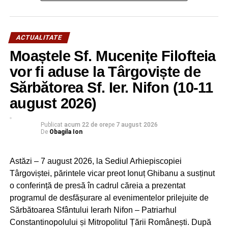
ACTUALITATE
Moaștele Sf. Mucenițe Filofteia
vor fi aduse la Târgoviște de
Sărbătorea Sf. Ier. Nifon (10-11
RELATIONATE:
ACTUALITATE
BASKETBALL
PLOIEŞTI
august 2026)
PRAHOVA
SALA OLIMPIA
SPORT
URMATOAREA
Publicat
acum 22 de ore
pe
7 august 2026
Pestă porcină într-o fermă cu 20.000 de porci din
De
Obagila Ion
judeţul Argeş! Zonă de protecţie şi în Dâmboviţa
NU RATAȚI
Astăzi – 7 august 2026, la Sediul Arhiepiscopiei
Pădurea JYSK se extinde anul acesta cu 26.000
Târgoviștei, părintele vicar preot Ionuț Ghibanu a susținut
de puieți de molid și larice
o conferință de presă în cadrul căreia a prezentat
programul de desfășurare al evenimentelor prilejuite de
Sărbătoarea Sfântului Ierarh Nifon – Patriarhul
Constantinopolului și Mitropolitul Țării Românești. După