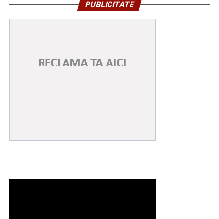
Înaltpreasfinția Sa va lansa, la finalul sfintei slujbe,
PUBLICITATE
volumele recent tipărite de Editura Arhiepiscopiei
Târgoviștei: „Voievozi de la Târgoviște – ctitori de
spiritualitate ortodoxă” și „Mitropolitul Ștefan I al Țării
Românești – promotor al misiunii Bisericii prin
intermediul tiparului”, precum și broșurile din colecția
misionar-educativă dedicată tinerilor: „Familia –
fundament al valorilor Evangheliei lui Hristos” și
„Credință și mărturisire în spațiul virtual”.
După aceea, Chiriarhul nostru va acorda „Diploma de
Excelență Sfântul Ierarh Nifon” și premii elevilor care
au obținut primele locuri la etapa națională a
Olimpiadelor și Concursurilor școlare 2025-2026,
precum și profesorilor lor îndrumători, celor 4 elevi
care au obținut media generală 10 la Examenul de
Bacalaureat, precum și unor tineri campioni la diferite
competiții internaționale” a mai spus părintele vicar.