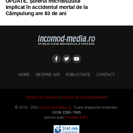
UPDATE. Șoferul microbuzului
implicat în accidentul mortal de la
Câmpulung are 83 de ani
HOME
DESPRE NOI
PUBLICITATE
CONTACT
Politică de cookies
|
Politică de confidențialitate
© 2014 - 2023
incomod-media.ro.
Toate drepturile rezervate.
ISSN 2285-7095
Servicii web
FN WEB SOFT