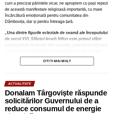
cum a precizat părintele vicar, ne apropiem cu pași repezi
de această manifestare religioasă importantă, cu mare
încărcătură emoțională pentru comunitatea din
Dâmbovița, dar și pentru întreaga țară.
„Una dintre figurile ecleziale de seamă ale începutului
de secol XVI, Sfântul Ierarh Nifon este primul sfânt
canonizat pe teritoriul țării noastre, precum și cel care
a înnoit viața spirituală a înaintașilor noștri, oferind
premisele marii dezvoltări culturale din deceniile ce au
CITITI MAI MULT
urmat păstoririi sale.
Numele său este strâns legat de utilizarea tiparului, cel
mai nou mijloc de comunicare al acelei epoci, pe care
ACTUALITATE
l-a promovat cu viziune și curaj, precum și de
Donalam Târgoviște răspunde
formarea spirituală a Sf. Voievod Neagoe Basarab,
ucenicul său cel mai cunoscut, model peste timp
solicitărilor Guvernului de a
pentru tineri și pentru cei chemați să conducă
reduce consumul de energie
societatea și țara.