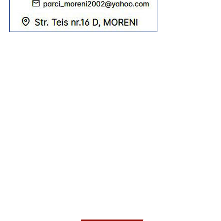
credincioși, din Eparhie, din județele învecinate, dar și din
alte zone ale țării.
„Sfânta Liturghie va fi săvârșită de către
Înaltpreasfințitul Părinte Arhiepiscop și Mitropolit
Nifon, împreună cu Ierarhii invitați: Înaltpreasfințitul
Părinte Varsanufie – Arhiepiscopul Râmnicului,
Preasfințitul Părinte Visarion – Episcopul Tulcii,
Preasfințitul Părinte Ieronim – Episcopul Daciei Felix
și Preasfințitul Părinte Teofil Trotușanul – Episcop
Vicar al Arhiepiscopiei Romanului și Bacăului.
RECLAMA