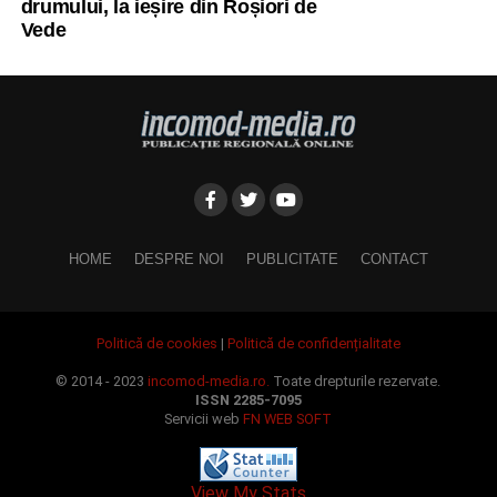
drumului, la ieșire din Roșiori de
Vede
HOME
DESPRE NOI
PUBLICITATE
CONTACT
Politică de cookies
|
Politică de confidențialitate
© 2014 - 2023
incomod-media.ro.
Toate drepturile rezervate.
ISSN 2285-7095
Servicii web
FN WEB SOFT
View My Stats