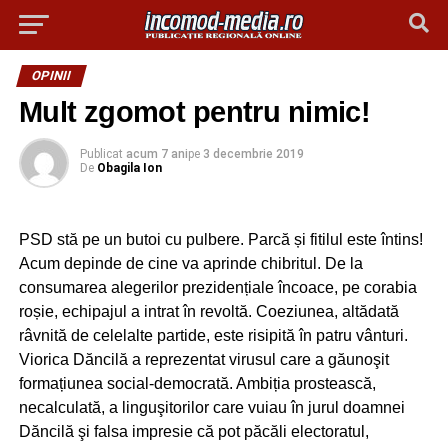
OPINII
Mult zgomot pentru nimic!
Publicat
acum 7 ani
pe
3 decembrie 2019
De
Obagila Ion
PSD stă pe un butoi cu pulbere. Parcă și fitilul este întins!
Acum depinde de cine va aprinde chibritul. De la
consumarea alegerilor prezidențiale încoace, pe corabia
roșie, echipajul a intrat în revoltă. Coeziunea, altădată
râvnită de celelalte partide, este risipită în patru vânturi.
Viorica Dăncilă a reprezentat virusul care a găunoşit
formațiunea social-democrată. Ambiția prostească,
necalculată, a linguşitorilor care vuiau în jurul doamnei
Dăncilă şi falsa impresie că pot păcăli electoratul,