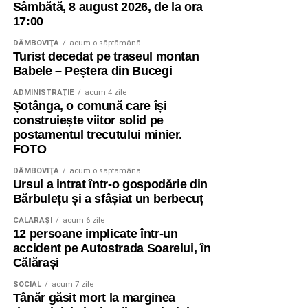
Sâmbătă, 8 august 2026, de la ora
17:00
DÂMBOVIŢA
acum o săptămână
Turist decedat pe traseul montan
Babele – Peștera din Bucegi
ADMINISTRAŢIE
acum 4 zile
Șotânga, o comună care își
construiește viitor solid pe
postamentul trecutului minier.
FOTO
DÂMBOVIŢA
acum o săptămână
Ursul a intrat într-o gospodărie din
Bărbulețu și a sfâșiat un berbecuț
CĂLĂRAŞI
acum 6 zile
12 persoane implicate într-un
accident pe Autostrada Soarelui, în
Călărași
SOCIAL
acum 7 zile
Tânăr găsit mort la marginea