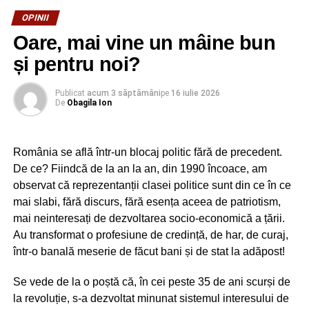
cele străinătățuri, spunând că pe acolo, prin vest, sunt
OPINII
duse fetele la produs și că ele nu ar reprezenta România.
Oare, mai vine un mâine bun
Filozofia tip gâgă a lui Bădălău a aprins din nou țara și a
stimulat ura pentru PSD. Încă o cădere bruscă pentru
și pentru noi?
partidul social-democrat. Acu’, pentru a răspunde cererii
unui segment de public cu sânge, să vadă lumea că ei
Publicat
acum 3 săptămâni
pe
16 iulie 2026
De
Obagila Ion
sunt totuși patrioți, colegii de formațiune s-au gândit că la
această nerozie este bine să răspundă cu alta. Adică, au
hotărât ca Bădălău să fie sancționat dur, pânâ la
România se află într-un blocaj politic fără de precedent.
excluderea din partid! Bine, pentru ce a scos pe goarnă,
De ce? Fiindcă de la an la an, din 1990 încoace, am
merită o pedeapsă, dar nici chiar așa!
observat că reprezentanții clasei politice sunt din ce în ce
Din punctul meu de vedere, mai mult rău a făcut partidului
mai slabi, fără discurs, fără esența aceea de patriotism,
în această perioadă ciorovăiala dintre Fifor și Teodorovici,
mai neinteresați de dezvoltarea socio-economică a țării.
grosolăniile nedemne pentru un politician, pe care și le-au
Au transformat o profesiune de credință, de har, de curaj,
aruncat unul altuia. După ce că nu au performant, nu au
într-o banală meserie de făcut bani și de stat la adăpost!
făcut mare brânză pentru PSD, mai umplu ograda
Se vede de la o poștă că, în cei peste 35 de ani scurși de
partidului perdant și cu propriile lor lături. Dar, e specific
la revoluție, s-a dezvoltat minunat sistemul interesului de
PSD. Se merge la extreme. Cam așa și prin Dâmbovița.