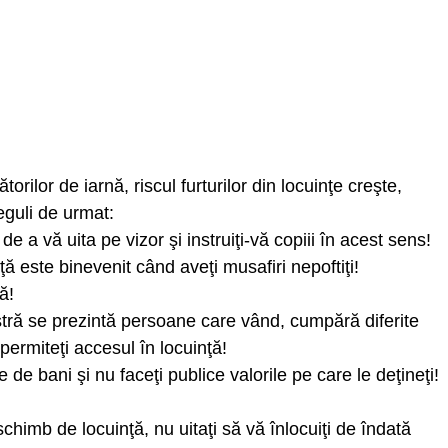
rilor de iarnă, riscul furturilor din locuinţe creşte,
reguli de urmat:
e a vă uita pe vizor şi instruiţi-vă copiii în acest sens!
 este binevenit când aveţi musafiri nepoftiţi!
ă!
tră se prezintă persoane care vând, cumpără diferite
 permiteţi accesul în locuinţă!
de bani şi nu faceţi publice valorile pe care le deţineţi!
schimb de locuinţă, nu uitaţi să vă înlocuiţi de îndată