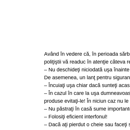
Având în vedere că, în perioada sărbăto
poliţiştii vă readuc în atenţie câteva 
– Nu deschideţi niciodată uşa înainte d
De asemenea, un lanţ pentru siguranţă
– Încuiaţi uşa chiar dacă sunteţi acas
– În cazul în care la uşa dumneavoas
produse evitaţi-le! În niciun caz nu le
– Nu păstraţi în casă sume importante 
– Folosiţi eficient interfonul!
– Dacă aţi pierdut o cheie sau faceţi 