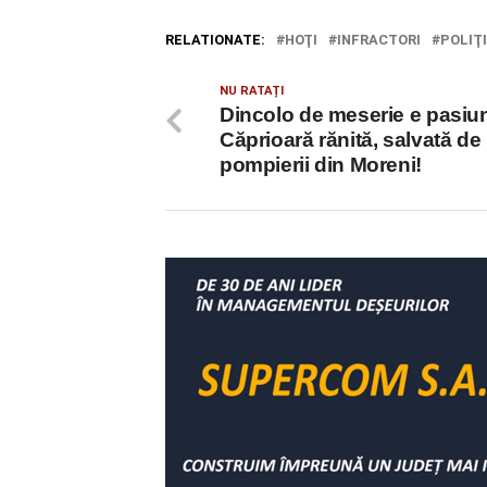
RELATIONATE:
HOŢI
INFRACTORI
POLIŢ
NU RATAȚI
Dincolo de meserie e pasiu
Căprioară rănită, salvată de
pompierii din Moreni!