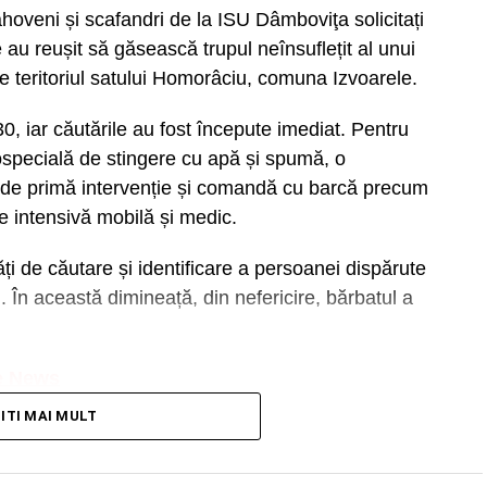
ahoveni și scafandri de la ISU Dâmboviţa solicitați
au reușit să găsească trupul neînsuflețit al unui
pe teritoriul satului Homorâciu, comuna Izvoarele.
:30, iar căutările au fost începute imediat. Pentru
tospecială de stingere cu apă și spumă, o
ă de primă intervenție și comandă cu barcă precum
 intensivă mobilă și medic.
ăți de căutare și identificare a persoanei dispărute
. În această dimineață, din nefericire, bărbatul a
e News
TITI MAI MULT