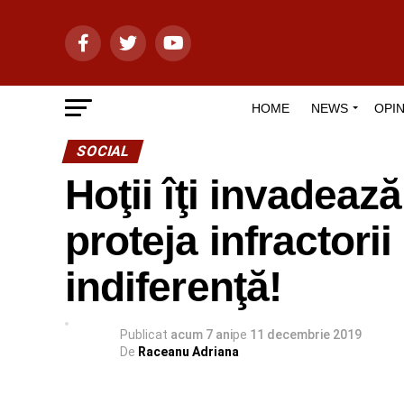
HOME
NEWS
OPIN
SOCIAL
Hoţii îţi invadează
proteja infractorii
indiferenţă!
Publicat
acum 7 ani
pe
11 decembrie 2019
De
Raceanu Adriana