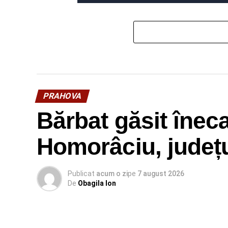
PRAHOVA
Bărbat găsit îneca
Homorâciu, județ
Publicat
acum o zi
pe
7 august 2026
De
Obagila Ion