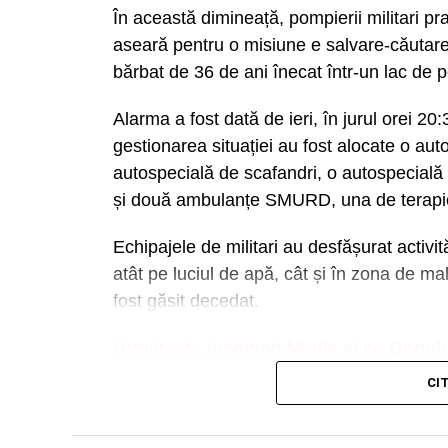
În această dimineață, pompierii militari pr
aseară pentru o misiune e salvare-căutare 
bărbat de 36 de ani înecat într-un lac de 
Alarma a fost dată de ieri, în jurul orei 20
gestionarea situației au fost alocate o au
autospecială de scafandri, o autospecial
și două ambulanțe SMURD, una de terapie
Echipajele de militari au desfășurat activit
atât pe luciul de apă, cât și în zona de mal
fost găsit decedat.
Urmărește Incomod Media și pe Googl
CI