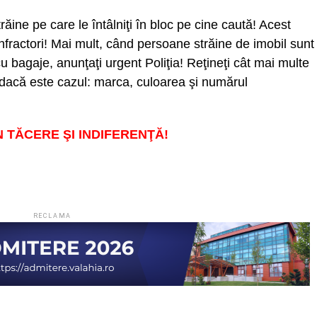
răine pe care le întâlniţi în bloc pe cine caută! Acest
infractori! Mai mult, când persoane străine de imobil sunt
cu bagaje, anunţaţi urgent Poliţia! Reţineţi cât mai multe
dacă este cazul: marca, culoarea şi numărul
N TĂCERE ŞI INDIFERENŢĂ!
RECLAMA