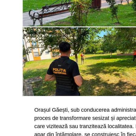
Orașul Găești, sub conducerea administrati
proces de transformare sesizat și apreciat 
care vizitează sau tranzitează localitatea
apar din întâmplare, se construiesc în fieca