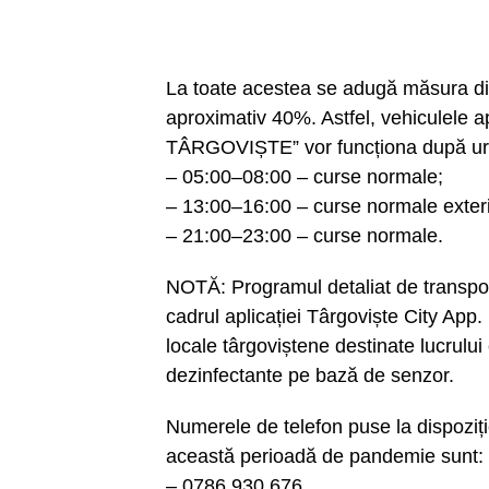
La toate acestea se adugă măsura di
aproximativ 40%. Astfel, vehiculel
TÂRGOVIȘTE” vor funcționa după ur
– 05:00–08:00 – curse normale;
– 13:00–16:00 – curse normale exteri
– 21:00–23:00 – curse normale.
NOTĂ: Programul detaliat de transport 
cadrul aplicației Târgoviște City App. 
locale târgoviștene destinate lucrulu
dezinfectante pe bază de senzor.
Numerele de telefon puse la dispoziț
această perioadă de pandemie sunt:
– 0786.930.676