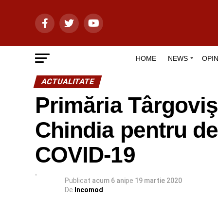
HOME
NEWS
OPIN
ACTUALITATE
Primăria Târgoviş
Chindia pentru de
COVID-19
Publicat
acum 6 ani
pe
19 martie 2020
De
Incomod