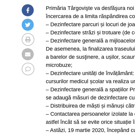
Primăria Târgovişte va desfăşura noi ac
încercarea de a limita răspândirea c
– Dezinfectare parcuri și locuri de jo
– Dezinfectare străzi și trotuare (de 
– Dezinfectare generală a mijloacelor
De asemenea, la finalizarea traseulu
a barelor de susţinere, a ușilor, scau
microbuze;
– Dezinfectare unități de învățământ:
cursurilor medicul școlar va realiza un
– Dezinfectare generală a spațiilor Pr
se adaugă măsuri de dezinfectare cu
– Distribuirea de măști și mănuși cătr
– Contactarea persoanelor izolate la d
astfel încât să se evite orice situație
– Astăzi, 19 martie 2020, începând cu