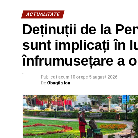
ACTUALITATE
Deținuții de la Pe
sunt implicați în l
înfrumusețare a o
Publicat
acum 10 ore
pe
5 august 2026
De
Obagila Ion