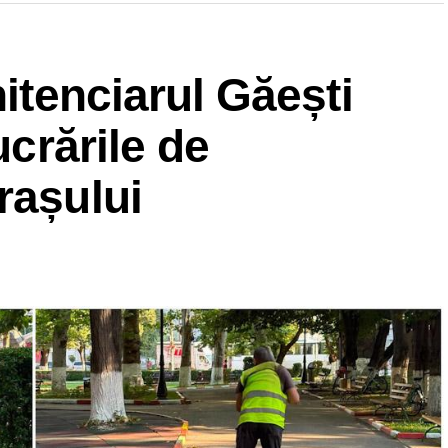
nitenciarul Găești
ucrările de
rașului