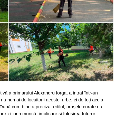
vă a primarului Alexandru Iorga, a intrat într-un
nu numai de locuitorii acestei urbe, ci de toți aceia
. După cum bine a precizat edilul, orașele curate nu
re zi, prin muncă, implicare și folosirea tuturor