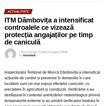
ACTUALITATE
ITM Dâmbovița a intensificat
controalele ce vizează
protecția angajaților pe timp
de caniculă
Publicat
acum 4 ore
pe
6 august 2026
De
Incomod
Inspectoratul Teritorial de Muncă Dâmbovița a intensificat
acțiunile de control și prevenire în domeniile în care
lucrătorii sunt cei mai expuși efectelor caniculei, cu
precădere în agricultură și construcții. Verificările s-au
desfășurat în contextul avertizărilor meteorologice privind
temperaturile extreme și au urmărit verificarea modului în