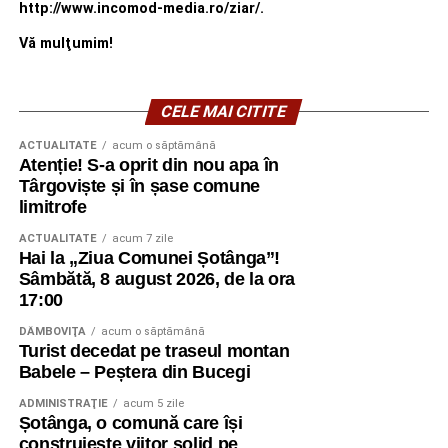
http://www.incomod-media.ro/ziar/.
Vă mulţumim!
CELE MAI CITITE
ACTUALITATE
acum o săptămână
Atenție! S-a oprit din nou apa în
Târgoviște și în șase comune
limitrofe
ACTUALITATE
acum 7 zile
Hai la „Ziua Comunei Șotânga”!
Sâmbătă, 8 august 2026, de la ora
17:00
DÂMBOVIŢA
acum o săptămână
Turist decedat pe traseul montan
Babele – Peștera din Bucegi
ADMINISTRAŢIE
acum 5 zile
Șotânga, o comună care își
construiește viitor solid pe