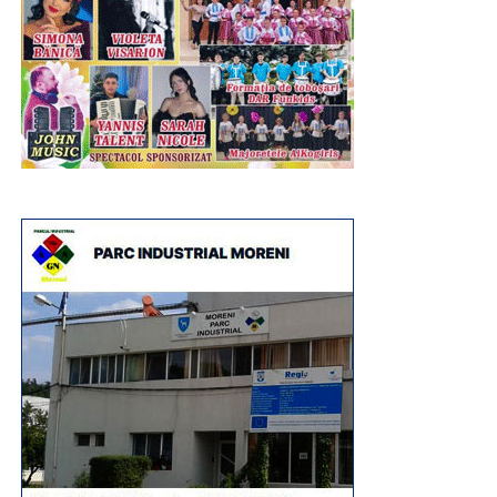
transformat fiecare atelier într-o experiență educativă și
recreativă, demonstrând că muzeul poate fi un spațiu al
descoperirii, al creativității și al învățării prin practică.
Programul „Vacanță la muzeu” continuă în zilele
următoare cu noi activități dedicate istoriei și
patrimoniului: „Micii Tipografi”, „O zi din viață în preistorie”,
„De-a dacii și romanii”, „La curtea lui Vlad Țepeș”, „Unirea
pe înțelesul tuturor” și „Hai la târg! – Târgul Moșilor de la
Târgoviște”, oferind copiilor noi oportunități de a învăța
prin joc și experiențe directe.
Urmărește Incomod Media și pe Google News
RECLAMA