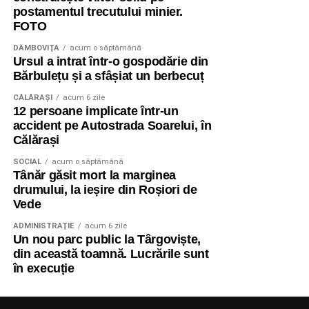
postamentul trecutului minier.
FOTO
DÂMBOVIŢA
acum o săptămână
Ursul a intrat într-o gospodărie din
Bărbulețu și a sfâșiat un berbecuț
CĂLĂRAŞI
acum 6 zile
12 persoane implicate într-un
accident pe Autostrada Soarelui, în
Călărași
SOCIAL
acum o săptămână
Tânăr găsit mort la marginea
drumului, la ieșire din Roșiori de
Vede
ADMINISTRAŢIE
acum 6 zile
Un nou parc public la Târgoviște,
din această toamnă. Lucrările sunt
în execuție