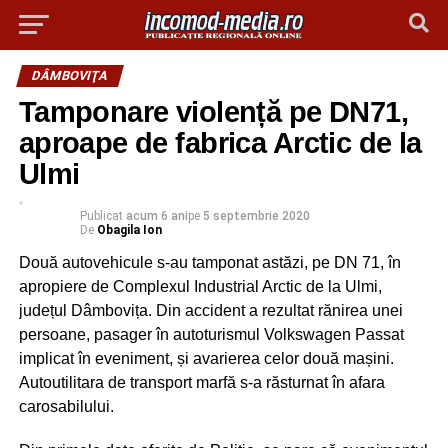
DÂMBOVIŢA
Tamponare violență pe DN71,
aproape de fabrica Arctic de la
Ulmi
Publicat
acum 6 ani
pe
5 septembrie 2020
De
Obagila Ion
Două autovehicule s-au tamponat astăzi, pe DN 71, în
apropiere de Complexul Industrial Arctic de la Ulmi,
județul Dâmbovița. Din accident a rezultat rănirea unei
persoane, pasager în autoturismul Volkswagen Passat
implicat în eveniment, și avarierea celor două mașini.
Autoutilitara de transport marfă s-a răsturnat în afara
carosabilului.