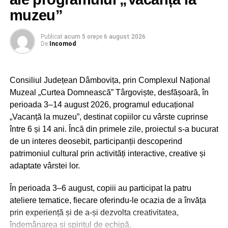
pentru fiecare lucrător pe schimb
muzeu”
– echipamente individuale de protecție adecvate și, acolo
unde natura activității o impune, facilități pentru igiena
personală.
Publicat
acum 5 ore
pe
6 august 2026
De
Incomod
În situațiile în care aceste condiții nu pot fi îndeplinite,
legislația prevede adaptarea programului de lucru sau
Consiliul Județean Dâmbovița, prin Complexul Național
întreruperea temporară a activității, în condițiile legii.
Muzeal „Curtea Domnească” Târgoviște, desfășoară, în
perioada 3–14 august 2026, programul educațional
În cadrul acțiunilor desfășurate în această săptămână,
„Vacanță la muzeu”, destinat copiilor cu vârste cuprinse
inspectorii ITM Dâmbovița au efectuat 24 de controale, în
între 6 și 14 ani. Încă din primele zile, proiectul s-a bucurat
principal la angajatori din domeniile agriculturii și
de un interes deosebit, participanții descoperind
construcțiilor. În majoritatea unităților verificate, inspectorii
patrimoniul cultural prin activități interactive, creative și
au constatat că angajatorii au conștientizat importanța
adaptate vârstei lor.
protejării salariaților în perioadele de caniculă, acordând
o atenție deosebită asigurării apei potabile și hidratării
În perioada 3–6 august, copiii au participat la patru
corespunzătoare a lucrătorilor.
ateliere tematice, fiecare oferindu-le ocazia de a învăța
prin experiență și de a-și dezvolta creativitatea,
îndemânarea și spiritul de echipă.
RECLAMA