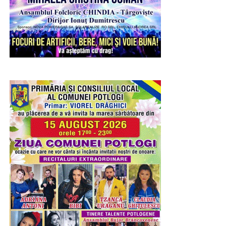
de mediul înconjurător prin reutilizarea creativă a
materialelor.
RECLAMA
Joi, copiii au pătruns în universul artei prin atelierul „Ghid
de lectură a unei opere de artă – Sculptura”. După o
scurtă prezentare a tehnicilor utilizate în sculptură și a
elementelor care definesc această formă de expresie
artistică, participanții au realizat, sub îndrumarea
specialiștilor muzeului, motive decorative prin cioplirea
materialului cu dăltițe, experimentând într-un mod sigur și
adaptat vârstei lor procesul artistic.
Entuziasmul, curiozitatea și implicarea copiilor au