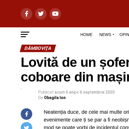
HOME
NEWS
OPIN
DÂMBOVIŢA
Lovită de un șofer
coboare din mași
Publicat
acum 6 ani
pe
6 septembrie 2020
De
Obagila Ion
Neatenția duce, de cele mai multe ori
evenimente care ți se par a fi neobiș
mod se poate vorbi de incidentul co