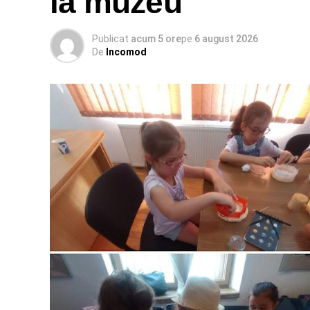
la muzeu”
conștientizat importanța protejării salariaț
deosebită asigurării apei potabile și hidrat
Publicat
acum 5 ore
pe
6 august 2026
De
Incomod
Marius Lixandru, inspector-șef al ITM 
„Temperaturile extreme nu reprezintă do
poate avea consecințe grave asupra sănă
aplicarea de sancțiuni, ci prevenirea ac
caniculă. Protejarea salariaților trebuie 
umbră sau adaptarea programului de lu