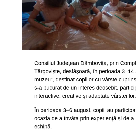
temperaturile ating valori extreme”.
Urmărește Incomod Media și pe Googl
Consiliul Județean Dâmbovița, prin Comp
Târgoviște, desfășoară, în perioada 3–14
muzeu”, destinat copiilor cu vârste cuprinse
s-a bucurat de un interes deosebit, particip
interactive, creative și adaptate vârstei lor.
În perioada 3–6 august, copiii au participat
ocazia de a învăța prin experiență și de a-
echipă.