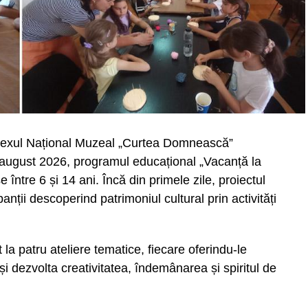
e News
lexul Național Muzeal „Curtea Domnească”
 august 2026, programul educațional „Vacanță la
 între 6 și 14 ani. Încă din primele zile, proiectul
anții descoperind patrimoniul cultural prin activități
 la patru ateliere tematice, fiecare oferindu-le
și dezvolta creativitatea, îndemânarea și spiritul de