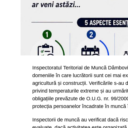
Inspectoratul Teritorial de Muncă Dâmbovița
domeniile în care lucrătorii sunt cei mai e
agricultură și construcții. Verificările s-a
privind temperaturile extreme și au urmărit
obligațiile prevăzute de O.U.G. nr. 99/200
protecția persoanelor încadrate în muncă 
Inspectorii de muncă au verificat dacă risc
evaluate, dacă activitatea este organizată 