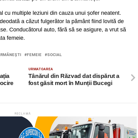
l cu multiple leziuni din cauza unui șofer neatent.
deodată a căzut fulgerător la pământ fiind lovită de
ase. Conducătorul auto, fără să se asigure, a vrut să
ata femeie.
ĂRMĂNEŞTI
FEMEIE
SOCIAL
URMATOAREA
ația
Tânărul din Răzvad dat dispărut a
ocire
fost găsit mort în Munții Bucegi
RECLAMĂ