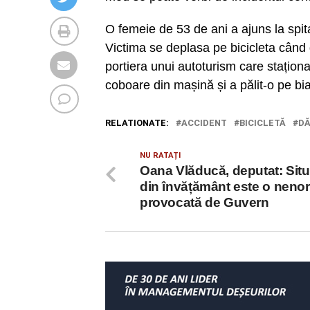
O femeie de 53 de ani a ajuns la spita
Victima se deplasa pe bicicleta când 
portiera unui autoturism care stațion
coboare din mașină și a pălit-o pe bi
RELATIONATE:
ACCIDENT
BICICLETĂ
D
NU RATAȚI
Oana Vlăducă, deputat: Situ
din învățământ este o nenor
provocată de Guvern