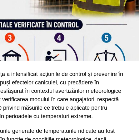
 a intensificat acțiunile de control și prevenire în
xpuși efectelor caniculei, cu precădere în
u desfășurat în contextul avertizărilor meteorologice
 verificarea modului în care angajatorii respectă
0 privind măsurile ce trebuie aplicate pentru
în perioadele cu temperaturi extreme.
urile generate de temperaturile ridicate au fost
în funcție de condițiile meteorologice, dacă