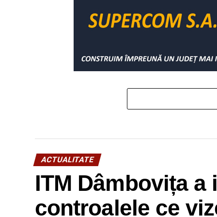
ACTUALITATE
ITM Dâmbovița a i
controalele ce viz