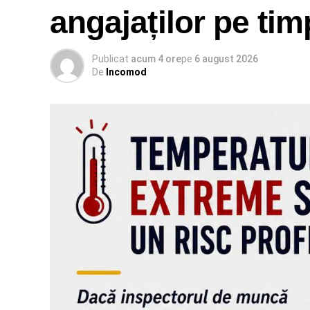
angajaților pe ti
Publicat
acum 4 ore
pe
6 august 2026
De
Incomod