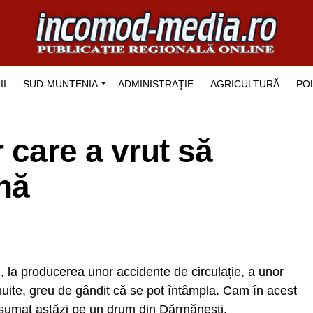
II
SUD-MUNTENIA
ADMINISTRAŢIE
AGRICULTURĂ
POL
 care a vrut să
nă
, la producerea unor accidente de circulație, a unor
nuite, greu de gândit că se pot întâmpla. Cam în acest
nsumat astăzi pe un drum din Dărmănești.