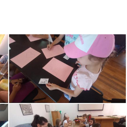
ilor în perioadele de caniculă, acordând o atenție
ării corespunzătoare a lucrătorilor.
RECLAMA
Dâmbovița:
ar un disconfort, ci un risc profesional care
tății lucrătorilor. Obiectivul nostru nu este
cidentelor și a incidentelor generate de
să fie o prioritate. O sticlă cu apă, o pauză la
cru pot face diferența atunci când