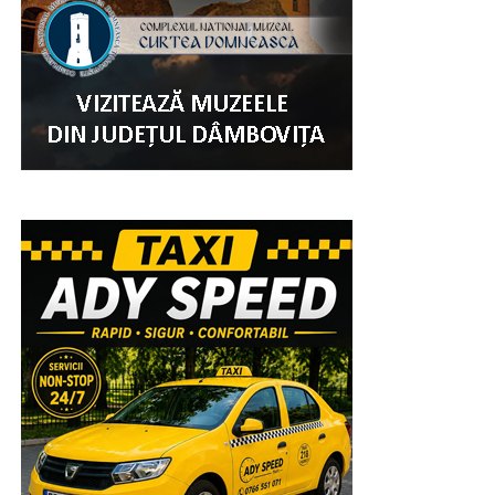
Și, ca o încununare a evenimentulului „Ziua Comunei
Șotânga”, a fost spectacolul muzical artistic. Pe scena
amplasată în parc, au evoluat pe parcursul întregii după
amiezi și până târziu în noapte, copiii, artiști în devenire,
și soliști celebri, invitați special pentru a încânta miiile de
oameni veniți nu numai din Șotânga, ci din toate
localitățile învecinate, pentru a se bucura de muzica
populara interpretată de artiștii Ansamblului Folcloric
„Chindia”, dirijat de Ionuț Dumitrescu. Apoi, rând pe rând,
au fost aplaudați la scenă deschisă și au încins atmosfera
Cristina Turcu Preda, Simona Dinescu, Raoul, Lino