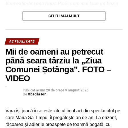
Vom extinde zona Aqua Park, vom mai face un bazin
mare, cu valuri, și, de asemenea, alte locuri de
CITITI MAI MULT
distracție. Totodată, va intra în modernizare și bazinul
olimpic. Va fi independent energetic. Sperăm să vă
placă tot ceea ce vom realiza aici”, a transmis primarul
Daniel Cristian Stan.
ACTUALITATE
Mii de oameni au petrecut
până seara târziu la „Ziua
Comunei Șotânga”. FOTO –
VIDEO
Publicat
acum 20 de ore
pe
9 august 2026
De
Obagila Ion
Vara își joacă în aceste zile ultimul act din spectacolul pe
care Măria Sa Timpul îl pregătește an de an. La orizont,
răcoarea și adierile proaspete de toamnă bogată, cu