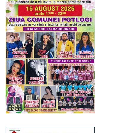
Ieri – 8 august 2026, a fost Șotânga. Înainte de a porni
petrecerea, în cadrul ședinței festive a Consiliului Local
prilejuită de sărbătoarea comunei, primarul Constantin
Stroe a premiat cuplurile care, în ciuda tuturor
vicisitudinilor existențiale, au înfruntat viața, timpul,
destinul și, legați prin încredere și iubire, au depășit
bariera celor 50 de ani de statornicie întru familie.
Maratonul de sărbătoare s-a consumat în parcul de
recreere din inima comunei, loc cu rădăcini adânci în
tradiția muncitorească a localității. Tot în luna august, dar
în 2013, administrația publică locală și primarul de atunci
și de acum, Constantin Stroe, au inaugurat, pe
amplasamentul unui teren degradat rămas moștenire de
la fosta exploatare minieră, această zonă de odihnă și