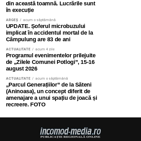
din această toamnă. Lucrările sunt
în execuție
ARGEȘ
acum o săptămână
UPDATE. Șoferul microbuzului
implicat în accidentul mortal de la
Câmpulung are 83 de ani
ACTUALITATE
acum 4 zile
Programul evenimentelor prilejuite
de „Zilele Comunei Potlogi”, 15-16
august 2026
ACTUALITATE
acum o săptămână
„Parcul Generațiilor” de la Săteni
(Aninoasa), un concept diferit de
amenajare a unui spațiu de joacă și
recreere. FOTO