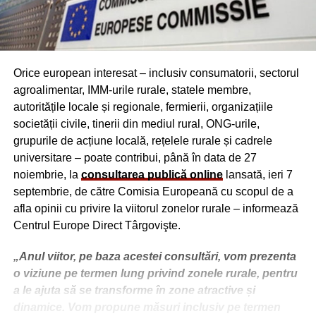
Orice european interesat – inclusiv consumatorii, sectorul
agroalimentar, IMM-urile rurale, statele membre,
autoritățile locale și regionale, fermierii, organizațiile
societății civile, tinerii din mediul rural, ONG-urile,
grupurile de acțiune locală, rețelele rurale și cadrele
universitare – poate contribui, până în data de 27
noiembrie, la
consultarea publică online
lansată, ieri 7
septembrie, de către Comisia Europeană cu scopul de a
afla opinii cu privire la viitorul zonelor rurale – informează
Centrul Europe Direct Târgovişte.
„Anul viitor, pe baza acestei consultări, vom prezenta
o viziune pe termen lung privind zonele rurale, pentru
a le ajuta să se transforme în zone atractive și
dinamice. Vom propune măsuri inclusiv pe termen