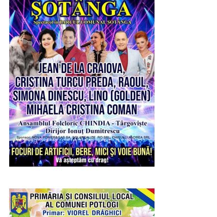
adună toată suflarea satului pentru a petrece, pentru a ieși
din rutina existențială, au tocmai acest dar. Unesc.
Încheagă. Întăresc.
Urmărește Incomod Media și pe Google News
RECLAMA