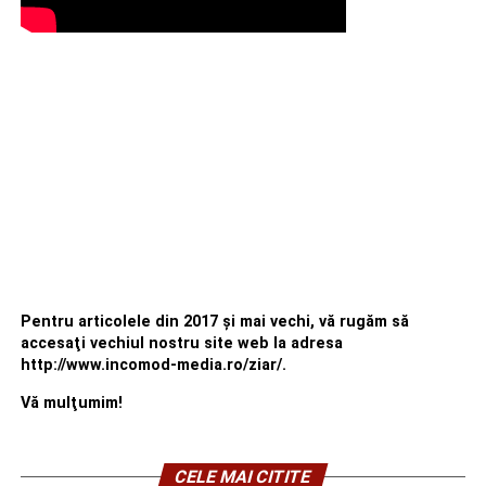
Media
Urmărește Incomod Media și pe Google News
RECLAMA
Pentru articolele din 2017 şi mai vechi, vă rugăm să
accesaţi vechiul nostru site web la adresa
http://www.incomod-media.ro/ziar/.
Vă mulţumim!
CELE MAI CITITE