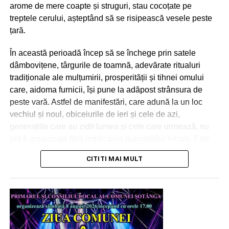
arome de mere coapte și struguri, stau cocoțate pe
treptele cerului, așteptând să se risipească vesele peste
țară.
În această perioadă încep să se închege prin satele
dâmbovițene, târgurile de toamnă, adevărate ritualuri
tradiționale ale mulțumirii, prosperității și tihnei omului
Petrecerea aniversară de astăzi a inclus muzică, sesiuni
care, aidoma furnicii, își pune la adăpost strânsura de
de aquagym, concursuri cu premii, întâlniri cu mascotele
peste vară. Astfel de manifestări, care adună la un loc
copiilor, show de majorete, momente cu spumă și o
vechiul și noul, obiceiurile de ieri și cele de azi,
spectaculoasă lansare de baloane cu heliu.
generațiile care au zidit lumea și cele care urmează, nu
pot fi organizate fără implicarea autorităților locale. Este
VIDEO
drept, vremurile, convulsiile acestei planete care parcă nu
CITITI MAI MULT
își mai găsește azimutul în Univers, nu prea sunt
favorabile unor sărbători. Dar noi, românii, avem modul
nostru de a mulțumi cerului și pământului, Celui care ne
veghează din Infinit, pentru grijă și pentru ceea ce ne
oferă spre a trăi feriți de rele și oarecum îndestulați. „Zilele
comunelor”, care se încropesc pe ici pe colea, unde se