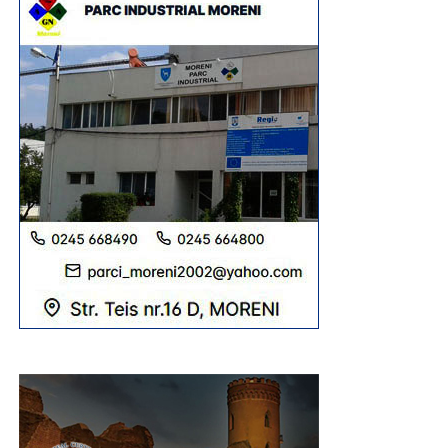
promenadă, amenajată cu alei, bănci, spații de joacă
pentru copii, teren de sport și foișoare. Și, ca într-un târg
unde diversitatea este regină, pentru a fi toată lumea
mulțumită, și la Șotânga erau întinse, de-a lungul aleilor
de la intrare în parc, tarabe cu tot soiul de produse
tradiționale, dulciuri, jucării etc. Se vindeau bere și
limonadă, iar micii erau la loc de cinste, nelipsiți la astfel
de sărbători.