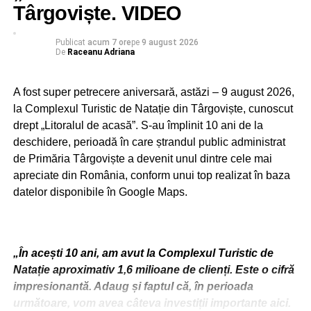
Târgoviște. VIDEO
Publicat
acum 7 ore
pe
9 august 2026
De
Raceanu Adriana
A fost super petrecere aniversară, astăzi – 9 august 2026,
la Complexul Turistic de Natație din Târgoviște, cunoscut
drept „Litoralul de acasă”. S-au împlinit 10 ani de la
deschidere, perioadă în care ștrandul public administrat
de Primăria Târgoviște a devenit unul dintre cele mai
apreciate din România, conform unui top realizat în baza
datelor disponibile în Google Maps.
„În acești 10 ani, am avut la Complexul Turistic de
Natație aproximativ 1,6 milioane de clienți. Este o cifră
impresionantă. Adaug și faptul că, în perioada
următoare, vom avea câteva investiții importante aici.