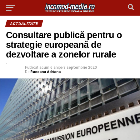
ACTUALITATE
Consultare publică pentru o
strategie europeană de
dezvoltare a zonelor rurale
Publicat
acum 6 ani
pe
8 septembrie 2020
De
Raceanu Adriana