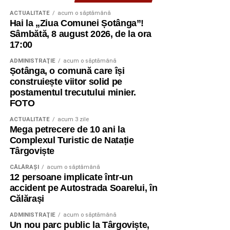
ACTUALITATE
acum o săptămână
Hai la „Ziua Comunei Șotânga”!
Sâmbătă, 8 august 2026, de la ora
17:00
ADMINISTRAŢIE
acum o săptămână
Șotânga, o comună care își
construiește viitor solid pe
postamentul trecutului minier.
FOTO
ACTUALITATE
acum 3 zile
Mega petrecere de 10 ani la
Complexul Turistic de Natație
Târgoviște
CĂLĂRAŞI
acum o săptămână
12 persoane implicate într-un
accident pe Autostrada Soarelui, în
Călărași
ADMINISTRAŢIE
acum o săptămână
Un nou parc public la Târgoviște,