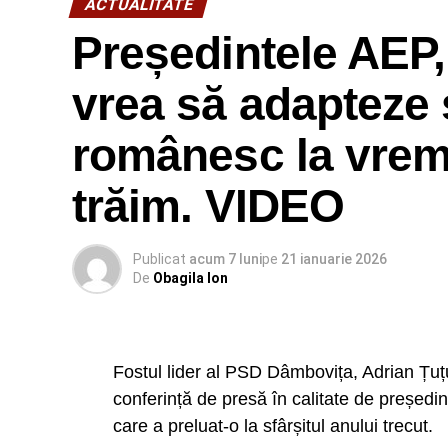
ACTUALITATE
Președintele AEP,
vrea să adapteze 
românesc la vremu
trăim. VIDEO
Publicat
acum 7 luni
pe
21 ianuarie 2026
De
Obagila Ion
Fostul lider al PSD Dâmbovița, Adrian Țuțu
conferință de presă în calitate de președin
care a preluat-o la sfârșitul anului trecut.