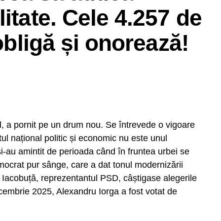
itate. Cele 4.257 de
 obligă și onorează!
l, a pornit pe un drum nou. Se întrevede o vigoare
ul național politic și economic nu este unul
și-au amintit de perioada când în fruntea urbei se
mocrat pur sânge, care a dat tonul modernizării
Iacobuță, reprezentantul PSD, câștigase alegerile
rității Electorale Permanente nu sunt investigatori.
decembrie 2025, Alexandru Iorga a fost votat de
de au venit resursele financiare pentru campania
problemele instituțiilor competente.