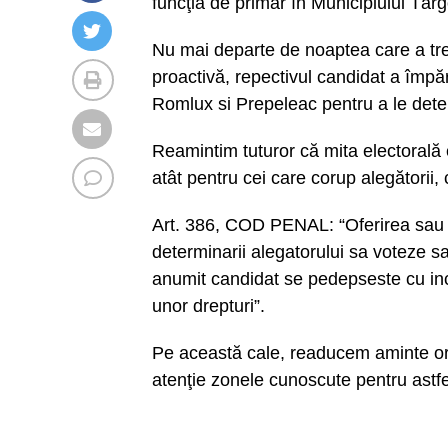
funcţia de primar în Municipiului Târg
Nu mai departe de noaptea care a tre
proactivă, repectivul candidat a împăr
Romlux si Prepeleac pentru a le dete
Reamintim tuturor că mita electoral
atât pentru cei care corup alegătorii,
Art. 386, COD PENAL: “Oferirea sau d
determinarii alegatorului sa voteze s
anumit candidat se pedepseste cu inchi
unor drepturi”.
Pe această cale, readucem aminte or
atenţie zonele cunoscute pentru astfe