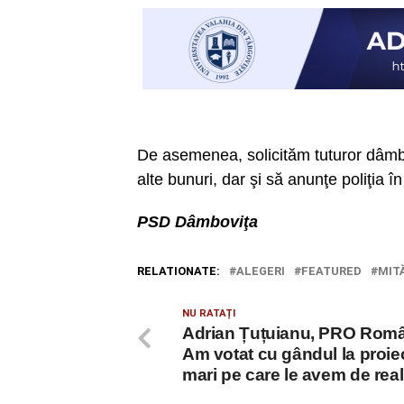
De asemenea, solicităm tuturor dâmb
alte bunuri, dar şi să anunţe poliţia în
PSD Dâmboviţa
RELATIONATE:
ALEGERI
FEATURED
MIT
NU RATAȚI
Adrian Țuțuianu, PRO Româ
Am votat cu gândul la proie
mari pe care le avem de real