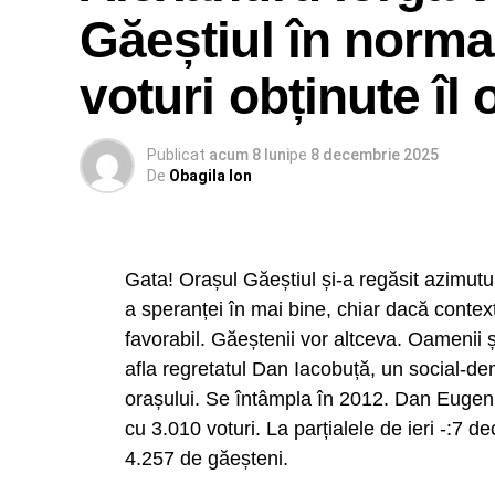
Găeștiul în normal
voturi obținute îl
Publicat
acum 8 luni
pe
8 decembrie 2025
De
Obagila Ion
Gata! Orașul Găeștiul și-a regăsit azimutu
a speranței în mai bine, chiar dacă context
favorabil. Găeștenii vor altceva. Oamenii 
afla regretatul Dan Iacobuță, un social-de
orașului. Se întâmpla în 2012. Dan Eugen 
A mai spus Țuțuianu că reprezentanții Auto
cu 3.010 voturi. La parțialele de ieri -:7 
Nu sunt ei în măsură să stabilească de un
4.257 de găeșteni.
lui Călin Georgescu. AEP doar semnalează 