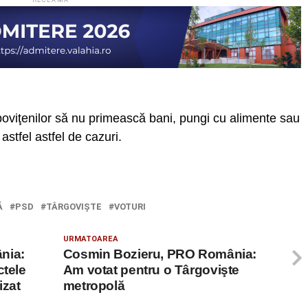
RECLAMA
oviţenilor să nu primească bani, pungi cu alimente sau
 astfel astfel de cazuri.
Ă
PSD
TÂRGOVIŞTE
VOTURI
URMATOAREA
nia:
Cosmin Bozieru, PRO România:
ctele
Am votat pentru o Târgovişte
izat
metropolă