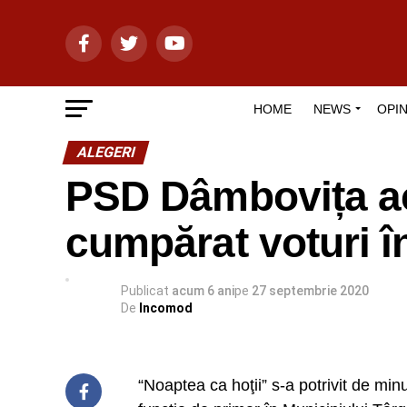
HOME
NEWS
OPIN
ALEGERI
PSD Dâmbovița ac
cumpărat voturi î
Publicat
acum 6 ani
pe
27 septembrie 2020
De
Incomod
“Noaptea ca hoţii” s-a potrivit de min