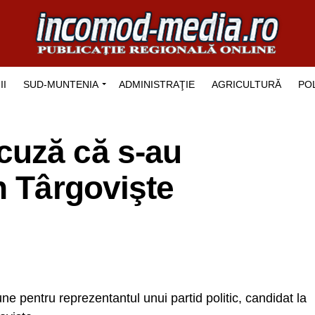
II
SUD-MUNTENIA
ADMINISTRAŢIE
AGRICULTURĂ
POL
uză că s-au
n Târgovişte
une pentru reprezentantul unui partid politic, candidat la