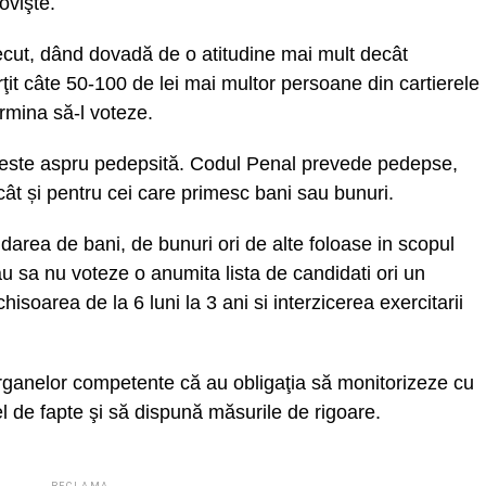
ovişte.
cut, dând dovadă de o atitudine mai mult decât
ţit câte 50-100 de lei mai multor persoane din cartierele
rmina să-l voteze.
ă este aspru pedepsită. Codul Penal prevede pedepse,
 cât și pentru cei care primesc bani sau bunuri.
area de bani, de bunuri ori de alte foloase in scopul
au sa nu voteze o anumita lista de candidati ori un
soarea de la 6 luni la 3 ani si interzicerea exercitarii
ganelor competente că au obligaţia să monitorizeze cu
l de fapte şi să dispună măsurile de rigoare.