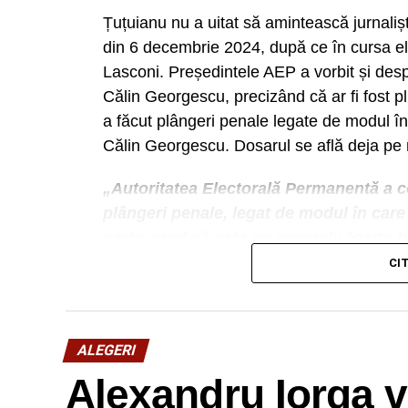
Țuțuianu nu a uitat să amintească jurnalișt
din 6 decembrie 2024, după ce în cursa e
Lasconi. Președintele AEP a vorbit și des
Călin Georgescu, precizând că ar fi fost p
a făcut plângeri penale legate de modul în
Călin Georgescu. Dosarul se află deja pe
„Autoritatea Electorală Permanentă a co
plângeri penale, legat de modul în care 
parte, cred că este un exemplu foarte b
care le are AEP de a identifica finanțăr
CI
îmbunătățirea cadrului normativ”, a pre
ALEGERI
Alexandru Iorga 