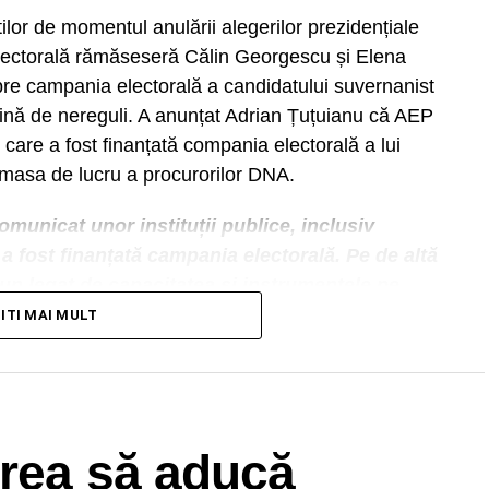
ilor de momentul anulării alegerilor prezidențiale
lectorală rămăseseră Călin Georgescu și Elena
pre campania electorală a candidatului suvernanist
lină de nereguli. A anunțat Adrian Țuțuianu că AEP
 care a fost finanțată compania electorală a lui
 masa de lucru a procurorilor DNA.
municat unor instituții publice, inclusiv
a fost finanțată campania electorală. Pe de altă
un legat de capacitatea și instrumentele pe
ile unor campanii electorale. Aici e nevoie de
TITI MAI MULT
cizat președintele AEP.
vrea să aducă