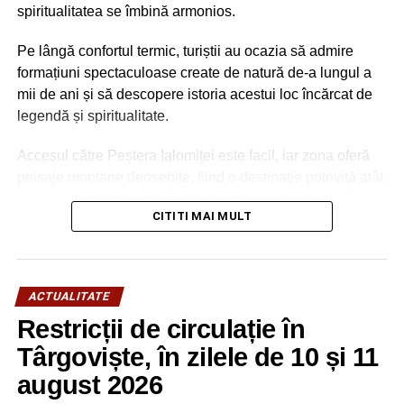
spiritualitatea se îmbină armonios.
Pe lângă confortul termic, turiștii au ocazia să admire
formațiuni spectaculoase create de natură de-a lungul a
mii de ani și să descopere istoria acestui loc încărcat de
legendă și spiritualitate.
Accesul către Peștera Ialomiței este facil, iar zona oferă
peisaje montane deosebite, fiind o destinație potrivită atât
pentru familii cu copii, cât și pentru iubitorii de natură,
CITITI MAI MULT
drumeție și patrimoniu.
ACTUALITATE
Restricții de circulație în
Târgoviște, în zilele de 10 și 11
august 2026