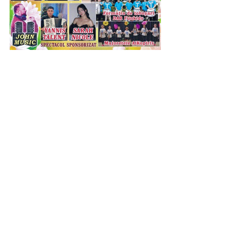
Urmărește Incomod Media și pe Google News
RECLAMA