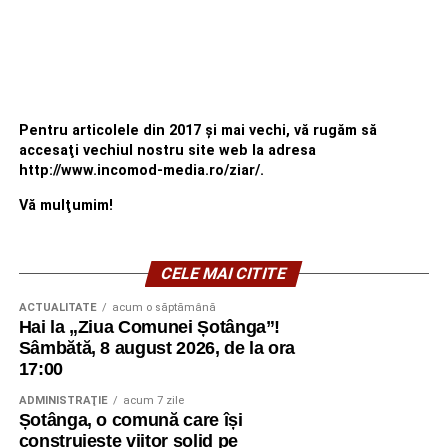
Pentru articolele din 2017 şi mai vechi, vă rugăm să
accesaţi vechiul nostru site web la adresa
http://www.incomod-media.ro/ziar/.
Vă mulţumim!
CELE MAI CITITE
ACTUALITATE
acum o săptămână
Hai la „Ziua Comunei Șotânga”!
Sâmbătă, 8 august 2026, de la ora
17:00
ADMINISTRAŢIE
acum 7 zile
Șotânga, o comună care își
construiește viitor solid pe