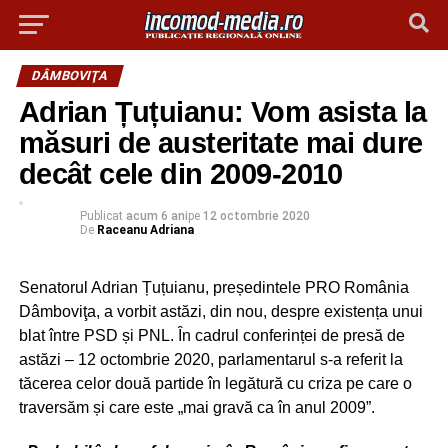
DÂMBOVIŢA
Adrian Țuțuianu: Vom asista la
măsuri de austeritate mai dure
decât cele din 2009-2010
Publicat
acum 6 ani
pe
12 octombrie 2020
De
Raceanu Adriana
Senatorul Adrian Țuțuianu, președintele PRO România
Dâmboviţa, a vorbit astăzi, din nou, despre existența unui
blat între PSD și PNL. În cadrul conferinței de presă de
astăzi – 12 octombrie 2020, parlamentarul s-a referit la
tăcerea celor două partide în legătură cu criza pe care o
traversăm și care este „mai gravă ca în anul 2009”.