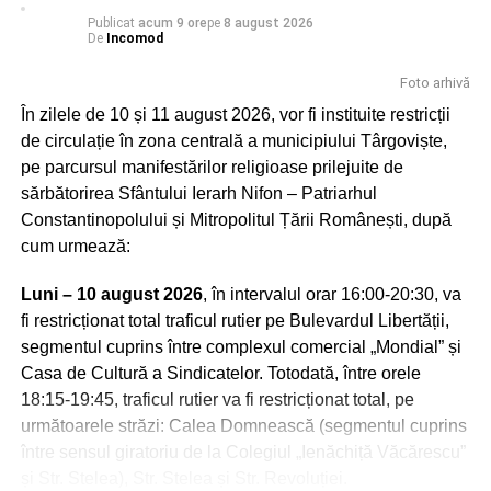
Publicat
acum 9 ore
pe
8 august 2026
De
Incomod
Foto arhivă
În zilele de 10 și 11 august 2026, vor fi instituite restricții
Peştera Ialomiţei este situată în localitatea Moroeni,
de circulație în zona centrală a municipiului Târgoviște,
judetul Dâmboviţa, pe versantul drept al Cheilor Ialomiţei,
pe parcursul manifestărilor religioase prilejuite de
la o altitudine de 1.660 m, scobită în calcarele jurasice ale
sărbătorirea Sfântului Ierarh Nifon – Patriarhul
Muntelui Bătrâna. Numele acesteia vine de la râul
Constantinopolului și Mitropolitul Țării Românești, după
Ialomiţa, care izvorăşte la 10 km distanţă din circul glaciar
cum urmează:
numit Obârşia Ialomiţei, situată sub Vârful Găvanele
(2.479 m), aflat la 600 m de Vârful Omu şi la o distanţă
Luni – 10 august 2026
, în intervalul orar 16:00-20:30, va
mai mică de Vârful Ocolit, numit şi Bucura Dumbravă.
fi restricționat total traficul rutier pe Bulevardul Libertății,
segmentul cuprins între complexul comercial „Mondial” și
Încărcătura deosebită a acestor locuri i-a atras de-a lungul
Casa de Cultură a Sindicatelor. Totodată, între orele
timpului atât pe daci, cât şi pe primii creştini, călugării,
18:15-19:45, traficul rutier va fi restricționat total, pe
care se aflau în căutarea însingurării şi a unui loc de
următoarele străzi: Calea Domnească (segmentul cuprins
rugăciune departe de zgomotul lumii. Se spune că în
între sensul giratoriu de la Colegiul „Ienăchiță Văcărescu”
Peştera Ialomiţei a poposit şi Apostolul Andrei, unul dintre
și Str. Stelea), Str. Stelea și Str. Revoluției.
cei doisprezece apostoli ai lui Iisus Hristos, cel trimis să