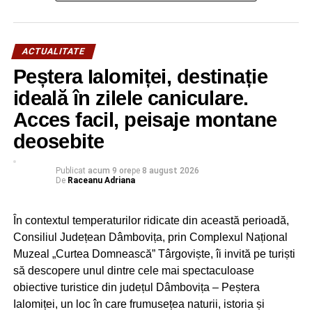
drepturile românilor, pentru alte soluții decât cele de
austeritate pe care le propune actuală guvernare, pentru
relansarea economică, pentru un număr mai mare de
ACTUALITATE
locuri de muncă, pentru protecția socială a persoanelor
vulnerabile, pentru creșterea producției interne și
Peștera Ialomiței, destinație
industrializarea României, pentru asigurarea
ideală în zilele caniculare.
sustenabilității finanțelor publice.
Acces facil, peisaje montane
deosebite
RELATIONATE:
ADRIAN ŢUŢUIANU
AUSTERITATE
CRIZĂ
POLITIC
PRO ROMÂNIA
Publicat
acum 9 ore
pe
8 august 2026
URMATOAREA
De
Raceanu Adriana
Hotărâre privind funcționarea unităților de
învățământ din județul Dâmbovița, 12 octombrie
În contextul temperaturilor ridicate din această perioadă,
NU RATAȚI
Consiliul Județean Dâmbovița, prin Complexul Național
221 de locuri de muncă disponibile prin AJOFM
Muzeal „Curtea Domnească” Târgoviște, îi invită pe turiști
Dâmbovița
să descopere unul dintre cele mai spectaculoase
obiective turistice din județul Dâmbovița – Peștera
Ialomiței, un loc în care frumusețea naturii, istoria și