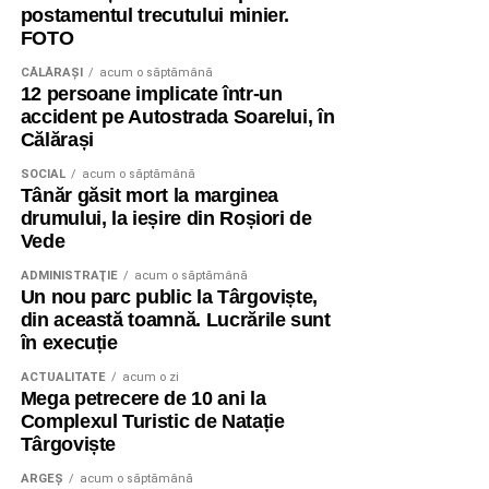
postamentul trecutului minier.
FOTO
CĂLĂRAŞI
acum o săptămână
12 persoane implicate într-un
accident pe Autostrada Soarelui, în
Călărași
SOCIAL
acum o săptămână
Tânăr găsit mort la marginea
drumului, la ieșire din Roșiori de
Vede
ADMINISTRAŢIE
acum o săptămână
Un nou parc public la Târgoviște,
din această toamnă. Lucrările sunt
în execuție
ACTUALITATE
acum o zi
Mega petrecere de 10 ani la
Complexul Turistic de Natație
Târgoviște
ARGEȘ
acum o săptămână