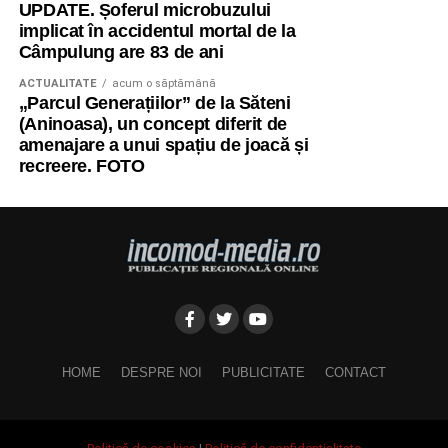
UPDATE. Șoferul microbuzului
implicat în accidentul mortal de la
Câmpulung are 83 de ani
ACTUALITATE
acum o săptămână
„Parcul Generațiilor” de la Săteni
(Aninoasa), un concept diferit de
amenajare a unui spațiu de joacă și
recreere. FOTO
HOME
DESPRE NOI
PUBLICITATE
CONTACT