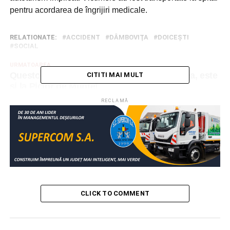
pentru acordarea de îngrijiri medicale.
RELATIONATE:
ACCIDENT
DÂMBOVIŢA
DOICEŞTI
SOCIAL
URMATOAREA
Questo, jocul interactiv care a cucerit lumea, este
CITITI MAI MULT
și la Picior de Munte!
RECLAMĂ
NU RATAȚI
PNL Dâmboviţa și-a desemnat candidații pentru
Parlament
CLICK TO COMMENT