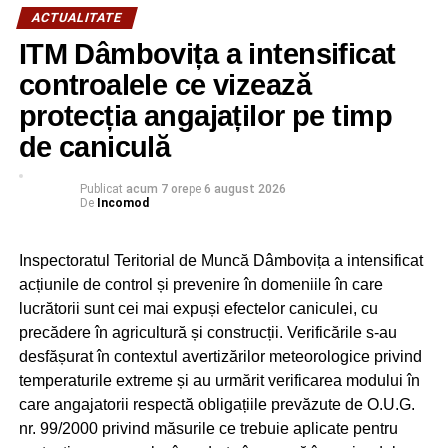
ACTUALITATE
ITM Dâmbovița a intensificat
controalele ce vizează
protecția angajaților pe timp
de caniculă
Publicat
acum 7 ore
pe
6 august 2026
De
Incomod
Inspectoratul Teritorial de Muncă Dâmbovița a intensificat
acțiunile de control și prevenire în domeniile în care
lucrătorii sunt cei mai expuși efectelor caniculei, cu
precădere în agricultură și construcții. Verificările s-au
desfășurat în contextul avertizărilor meteorologice privind
temperaturile extreme și au urmărit verificarea modului în
care angajatorii respectă obligațiile prevăzute de O.U.G.
nr. 99/2000 privind măsurile ce trebuie aplicate pentru