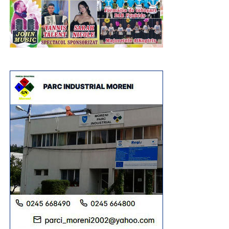
descoperirii, al creativității și al învățării prin practică.
Programul „Vacanță la muzeu” continuă în zilele
următoare cu noi activități dedicate istoriei și
patrimoniului: „Micii Tipografi”, „O zi din viață în preistorie”,
„De-a dacii și romanii”, „La curtea lui Vlad Țepeș”, „Unirea
pe înțelesul tuturor” și „Hai la târg! – Târgul Moșilor de la
Târgoviște”, oferind copiilor noi oportunități de a învăța
prin joc și experiențe directe.
Urmărește Incomod Media și pe Google News
RECLAMA