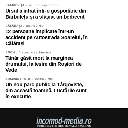
DÂMBOVIŢA
acum o săptămână
Ursul a intrat într-o gospodărie din
Bărbulețu și a sfâșiat un berbecuț
CĂLĂRAŞI
acum 7 zile
12 persoane implicate într-un
accident pe Autostrada Soarelui, în
Călărași
SOCIAL
acum o săptămână
Tânăr găsit mort la marginea
drumului, la ieșire din Roșiori de
Vede
ADMINISTRAŢIE
acum 7 zile
Un nou parc public la Târgoviște,
din această toamnă. Lucrările sunt
în execuție