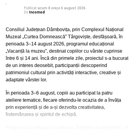
unde natura activității o impune, facilități pentru igiena
personală.
Publicat
acum 8 ore
pe
6 august 2026
De
Incomod
În situațiile în care aceste condiții nu pot fi îndeplinite,
legislația prevede adaptarea programului de lucru sau
Consiliul Județean Dâmbovița, prin Complexul Național
întreruperea temporară a activității, în condițiile legii.
Muzeal „Curtea Domnească” Târgoviște, desfășoară, în
perioada 3–14 august 2026, programul educațional
În cadrul acțiunilor desfășurate în această săptămână,
„Vacanță la muzeu”, destinat copiilor cu vârste cuprinse
inspectorii ITM Dâmbovița au efectuat 24 de controale, în
între 6 și 14 ani. Încă din primele zile, proiectul s-a bucurat
principal la angajatori din domeniile agriculturii și
de un interes deosebit, participanții descoperind
construcțiilor. În majoritatea unităților verificate, inspectorii
patrimoniul cultural prin activități interactive, creative și
au constatat că angajatorii au conștientizat importanța
adaptate vârstei lor.
protejării salariaților în perioadele de caniculă, acordând
o atenție deosebită asigurării apei potabile și hidratării
În perioada 3–6 august, copiii au participat la patru
corespunzătoare a lucrătorilor.
ateliere tematice, fiecare oferindu-le ocazia de a învăța
prin experiență și de a-și dezvolta creativitatea,
îndemânarea și spiritul de echipă.
RECLAMA
Programul a debutat cu atelierul „Împletim și despletim”, în