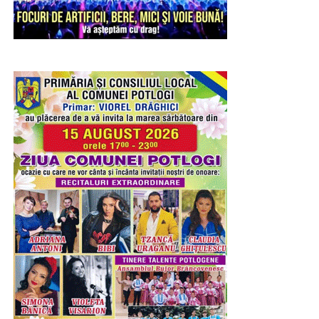
RECLAMA
Joi, copiii au pătruns în universul artei prin atelierul „Ghid
de lectură a unei opere de artă – Sculptura”. După o
scurtă prezentare a tehnicilor utilizate în sculptură și a
elementelor care definesc această formă de expresie
artistică, participanții au realizat, sub îndrumarea
specialiștilor muzeului, motive decorative prin cioplirea
materialului cu dăltițe, experimentând într-un mod sigur și
adaptat vârstei lor procesul artistic.
Entuziasmul, curiozitatea și implicarea copiilor au
transformat fiecare atelier într-o experiență educativă și
recreativă, demonstrând că muzeul poate fi un spațiu al