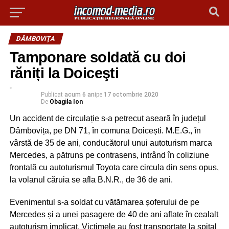
DÂMBOVIŢA
Tamponare soldată cu doi
răniți la Doiceşti
Publicat
acum 6 ani
pe
17 octombrie 2020
De
Obagila Ion
Un accident de circulație s-a petrecut aseară în județul
Dâmbovița, pe DN 71, în comuna Doicești. M.E.G., în
vârstă de 35 de ani, conducătorul unui autoturism marca
Mercedes, a pătruns pe contrasens, intrând în coliziune
frontală cu autoturismul Toyota care circula din sens opus,
la volanul căruia se afla B.N.R., de 36 de ani.
Evenimentul s-a soldat cu vătămarea șoferului de pe
Mercedes și a unei pasagere de 40 de ani aflate în cealalt
autoturism implicat. Victimele au fost transportate la spital