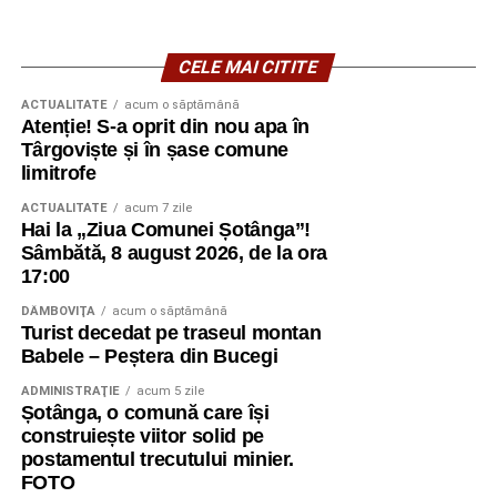
CELE MAI CITITE
ACTUALITATE
acum o săptămână
Atenție! S-a oprit din nou apa în
Târgoviște și în șase comune
limitrofe
ACTUALITATE
acum 7 zile
Hai la „Ziua Comunei Șotânga”!
Sâmbătă, 8 august 2026, de la ora
17:00
DÂMBOVIŢA
acum o săptămână
Turist decedat pe traseul montan
Babele – Peștera din Bucegi
ADMINISTRAŢIE
acum 5 zile
Șotânga, o comună care își
construiește viitor solid pe
postamentul trecutului minier.
FOTO