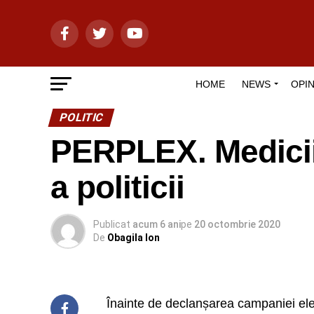
HOME
NEWS
OPIN
POLITIC
PERPLEX. Medicii i
a politicii
Publicat
acum 6 ani
pe
20 octombrie 2020
De
Obagila Ion
Înainte de declanșarea campaniei el