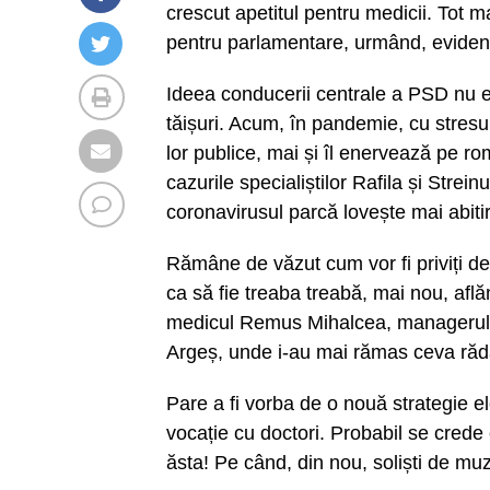
crescut apetitul pentru medicii. Tot ma
pentru parlamentare, urmând, evident, 
Ideea conducerii centrale a PSD nu es
tăișuri. Acum, în pandemie, cu stresul l
lor publice, mai și îl enervează pe ro
cazurile specialiștilor Rafila și Strei
coronavirusul parcă lovește mai abitir
Rămâne de văzut cum vor fi priviți de 
ca să fie treaba treabă, mai nou, aflăm
medicul Remus Mihalcea, managerul Sp
Argeș, unde i-au mai rămas ceva rădă
Pare a fi vorba de o nouă strategie el
vocație cu doctori. Probabil se crede 
ăsta! Pe când, din nou, soliști de mu