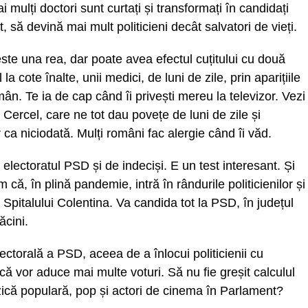
i mulți doctori sunt curtați și transformați în candidați
să devină mai mult politicieni decât salvatori de vieți.
te una rea, dar poate avea efectul cuțitului cu două
a cote înalte, unii medici, de luni de zile, prin aparițiile
mân. Te ia de cap când îi privești mereu la televizor. Vezi
nu Cercel, care ne tot dau povețe de luni de zile și
 ca niciodată. Mulți români fac alergie când îi văd.
electoratul PSD și de indeciși. E un test interesant. Și
 că, în plină pandemie, intră în rândurile politicienilor și
italului Colentina. Va candida tot la PSD, în județul
cini.
ectorală a PSD, aceea de a înlocui politicienii cu
că vor aduce mai multe voturi. Să nu fie greșit calculul
zică populară, pop și actori de cinema în Parlament?