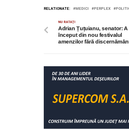
RELATIONATE:
MEDICI
PERPLEX
POLITI
NU RATAȚI
Adrian Țuțuianu, senator: A
început din nou festivalul
amenzilor fără discernămân