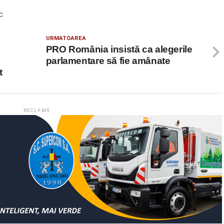
C
URMATOAREA
PRO România insistă ca alegerile
parlamentare să fie amânate
t
RECLAMĂ