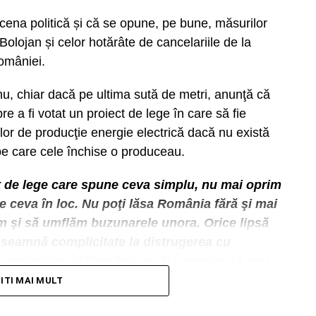
scena politică și că se opune, pe bune, măsurilor
Bolojan și celor hotărâte de cancelariile de la
omâniei.
tele României, Nicușor Dan, a transmis că, dacă
dificată de PSD, atunci va apela la toate
nu, chiar dacă pe ultima sută de metri, anunţă că
ca și pentru a o retransmite Parlamentului pentru
re a fi votat un proiect de lege în care să fie
ilor de producţie energie electrică dacă nu există
pe care cele închise o produceau.
 5 august 2026, în Camera Deputaților cu
t de lege care spune ceva simplu, nu mai oprim
e ceva în loc. Nu poţi lăsa România fără şi mai
m şi să umflăm buzunarele unora. Orice lipsă
nseamnă complicitate la distrugerea cu
n recesiune şi România nu îşi permite să mai
nă pe loc marii consmatori industriali. Este o
TITI MAI MULT
e, economică, atunci când ai soluţia de a