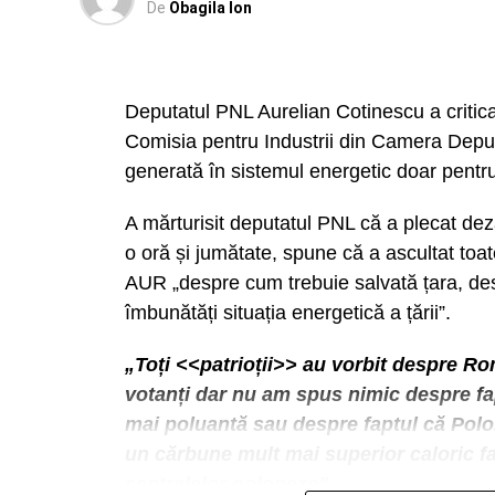
De
Obagila Ion
Deputatul PNL Aurelian Cotinescu a critic
Comisia pentru Industrii din Camera Deputa
generată în sistemul energetic doar pentr
A mărturisit deputatul PNL că a plecat dez
o oră și jumătate, spune că a ascultat toat
AUR „despre cum trebuie salvată țara, des
îmbunătăți situația energetică a țării”.
„Toți <<patrioții>> au vorbit despre Ro
votanți dar nu am spus nimic despre fa
mai poluantă sau despre faptul că Polo
un cărbune mult mai superior caloric fa
centralelor poloneze”.