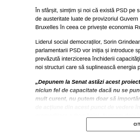
În sfârșit, simțim și noi că există PSD pe 
de austeritate luate de provizoriul Guvern 
Bruxelles în ceea ce privește economia R
A mai precizat parlamentarul că președin
Legea Decarbonizării va trece în forma mo
Liderul social democraților, Sorin Grindea
prerogativele prezidențiale pentru a o blo
parlamentarii PSD vor iniția și introduce sp
reexaminare.
prevăzută interzicerea închiderii capacităţ
noi structuri care să suplinească energia 
Proiectul de lege a fost adoptat, astăzi –
amendamentul propus de PSD.
„Depunem la Senat astăzi acest proiec
niciun fel de capacitate dacă nu se pun
VIDEO
mult curent, nu putem doar să importă
de acţiune din acest punct de vedere î
premeditare a României. Suntem deja î
închidă capacităţi de producţie şi să ţi
CI
sinucidere din punctul nostru de veder