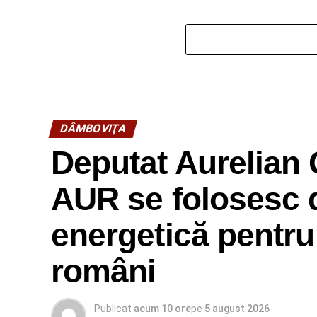
DÂMBOVIŢA
Deputat Aurelian 
AUR se folosesc d
energetică pentru
români
Publicat
acum 10 ore
pe
5 august 2026