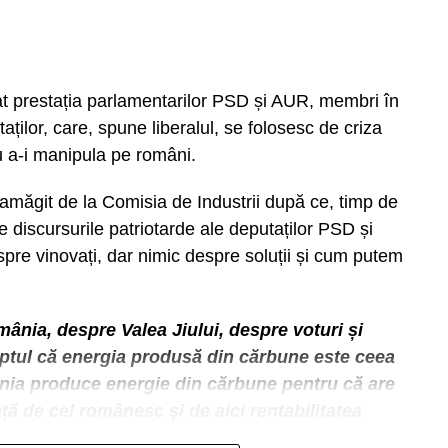
at prestația parlamentarilor PSD și AUR, membri în
ților, care, spune liberalul, se folosesc de criza
u a-i manipula pe români.
amăgit de la Comisia de Industrii după ce, timp de
e discursurile patriotarde ale deputaților PSD și
pre vinovați, dar nimic despre soluții și cum putem
mânia, despre Valea Jiului, despre voturi și
ptul că energia produsă din cărbune este ceea
nia produce energie din cărbune pentru că are
ță de cel românesc și de aici rentabilitatea