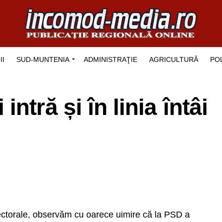
II
SUD-MUNTENIA
ADMINISTRAŢIE
AGRICULTURĂ
POL
ntră și în linia întâi
ectorale, observăm cu oarece uimire că la PSD a