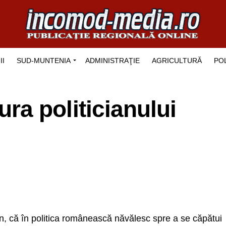
II
SUD-MUNTENIA
ADMINISTRAŢIE
AGRICULTURĂ
POL
a politicianului
n, că în politica românească năvălesc spre a se căpătui