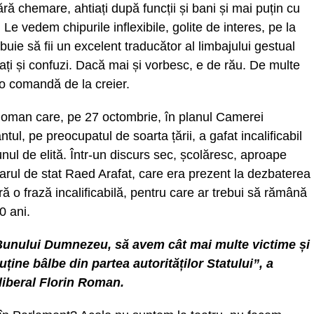
, fără chemare, ahtiați după funcții și bani și mai puțin cu
 Le vedem chipurile inflexibile, golite de interes, pe la
trebuie să fii un excelent traducător al limbajului gestual
ați și confuzi. Dacă mai și vorbesc, e de rău. De multe
 o comandă de la creier.
 Roman care, pe 27 octombrie, în planul Camerei
tul, pe preocupatul de soarta țării, a gafat incalificabil
unul de elită. Într-un discurs sec, școlăresc, aproape
tarul de stat Raed Arafat, care era prezent la dezbaterea
ră o frază incalificabilă, pentru care ar trebui să rămână
0 ani.
Bunului Dumnezeu, să avem cât mai multe victime și
ține bâlbe din partea autorităților Statului”, a
liberal Florin Roman.