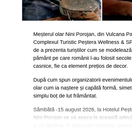
Meșterul olar Nini Porojan, din Vulcana Pa
Complexul Turistic Peștera Wellness & SP
de a prezenta turiștilor cum se modelează 
pământ pe care românii l-au folosit secole d
casnice, fie ca element prețios de decor.
După cum spun organizatorii evenimentului,
olar cum ia naștere și capătă formă, simetr
simplu boț de lut frământat.
Sâmbătă -15 august 2026, la Hotelul Peșt
Nini Porojan se va așeza la această adevărat
și va depăna, în fața celor prezenți, poves