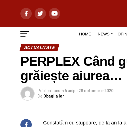
HOME
NEWS
OPIN
ACTUALITATE
PERPLEX Când gur
grăiește aiurea…
Publicat
acum 6 ani
pe
28 octombrie 2020
De
Obagila Ion
Constatăm cu stupoare, de la an la a