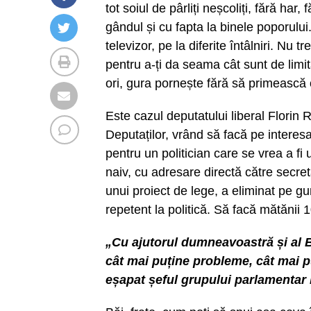
tot soiul de pârliți neșcoliți, fără har
gândul și cu fapta la binele poporului.
televizor, pe la diferite întâlniri. Nu 
pentru a-ți da seama cât sunt de limit
ori, gura pornește fără să primească
Este cazul deputatului liberal Florin
Deputaților, vrând să facă pe interesan
pentru un politician care se vrea a fi 
naiv, cu adresare directă către secre
unui proiect de lege, a eliminat pe gu
repetent la politică. Să facă mătănii 1
„Cu ajutorul dumneavoastră și al 
cât mai puține probleme, cât mai pu
eșapat șeful grupului parlamentar 