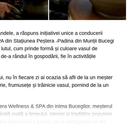
ndele, a răspuns inițiativei unice a conducerii
A din Stațiunea Peștera -Padina din Munții Bucegi
lutul, cum prinde formă și culoare vasul de
e-a rândul în gospodării, fie în activitățile
 nu în fiecare zi ai ocazia să afli de la un meșter
ie, frumusețe și trăinicie vasul, pornind de la un
era Wellness & SPA din inima Bucegilor, meșterul
ă roată a timpului, istoriei și tradițiilor populare
tea fascinantă a lutului, de la extragerea sa din