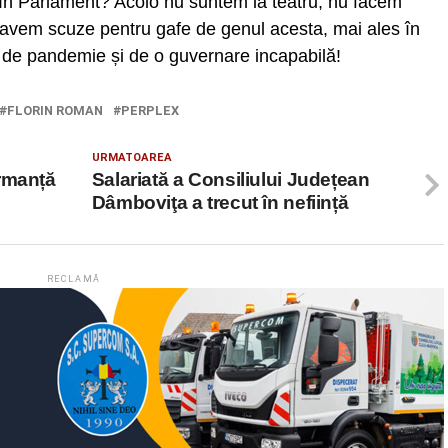
a în Parlament? Acolo nu suntem la teatru, nu facem
u avem scuze pentru gafe de genul acesta, mai ales în
tă de pandemie și de o guvernare incapabilă!
FLORIN ROMAN
PERPLEX
URMATOAREA
rmanță
Salariată a Consiliului Județean
Dâmboviţa a trecut în neființă
RECLAMĂ