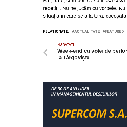
Băi, frate, cum poți să spui așa cev
repetiții. Nu ne jucăm cu vorbele. N
situația în care se află țara, cocoșa
RELATIONATE:
ACTUALITATE
FEATURED
NU RATAȚI
Week-end cu volei de perfo
la Târgoviște