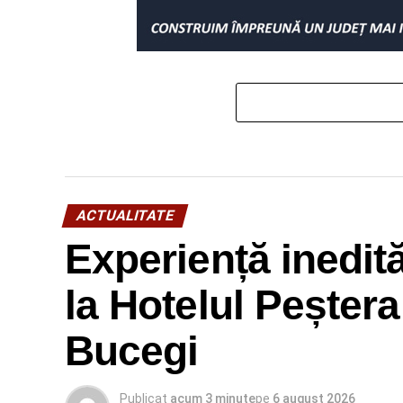
ACTUALITATE
Experiență inedit
la Hotelul Peșter
Bucegi
Publicat
acum 3 minute
pe
6 august 2026