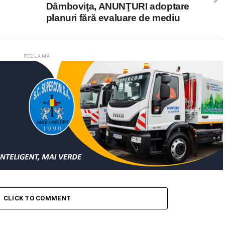
Dâmboviţa, ANUNŢURI adoptare
planuri fără evaluare de mediu
RECLAMĂ
CLICK TO COMMENT