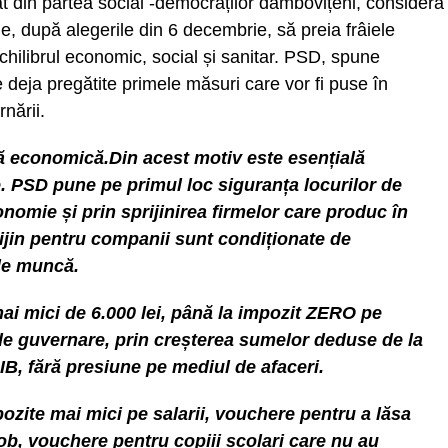
 din partea social -democraților dâmbovițeni, consideră
uie, după alegerile din 6 decembrie, să preia frâiele
chilibrul economic, social și sanitar. PSD, spune
deja pregătite primele măsuri care vor fi puse în
nării.
ă economică.Din acest motiv este esențială
. PSD pune pe primul loc siguranța locurilor de
onomie și prin sprijinirea firmelor care produc în
jin pentru companii sunt condiționate de
de muncă.
mai mici de 6.000 lei, până la impozit ZERO pe
 de guvernare, prin creșterea sumelor deduse de la
IB, fără presiune pe mediul de afaceri.
mpozite mai mici pe salarii, vouchere pentru a lăsa
job, vouchere pentru copiii școlari care nu au