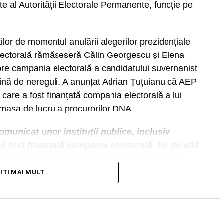
te al Autorității Electorale Permanente, funcție pe
ilor de momentul anulării alegerilor prezidențiale
lectorală rămăseseră Călin Georgescu și Elena
pre campania electorală a candidatului suvernanist
lină de nereguli. A anunțat Adrian Țuțuianu că AEP
 care a fost finanțată compania electorală a lui
 masa de lucru a procurorilor DNA.
municat unor instituții publice, inclusiv
a fost finanțată campania electorală. Pe de altă
un legat de capacitatea și instrumentele pe
ile unor campanii electorale. Aici e nevoie de
TITI MAI MULT
cizat președintele AEP.