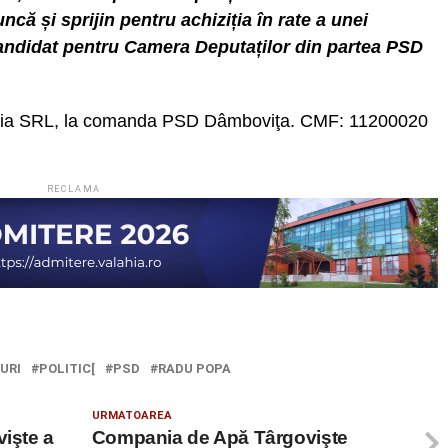
ncă și sprijin pentru achiziția în rate a unei
candidat pentru Camera Deputaților din partea PSD
edia SRL, la comanda PSD Dâmboviţa. CMF: 11200020
RECLAMA
URI
POLITIC[
PSD
RADU POPA
URMATOAREA
vişte a
Compania de Apă Târgovişte