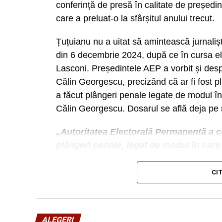
conferință de presă în calitate de președin
care a preluat-o la sfârșitul anului trecut.
Țuțuianu nu a uitat să amintească jurnalișt
din 6 decembrie 2024, după ce în cursa e
Lasconi. Președintele AEP a vorbit și des
Călin Georgescu, precizând că ar fi fost p
a făcut plângeri penale legate de modul în
Călin Georgescu. Dosarul se află deja pe
„Autoritatea Electorală Permanentă a co
plângeri penale, legat de modul în care 
parte, cred că este un exemplu foarte b
care le are AEP de a identifica finanțăr
CI
îmbunătățirea cadrului normativ”, a pre
ALEGERI