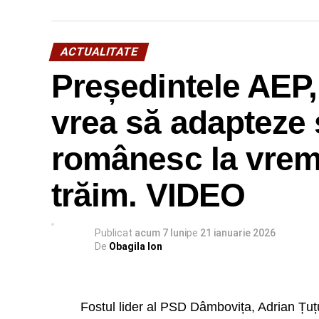
ACTUALITATE
Președintele AEP,
vrea să adapteze 
românesc la vremu
trăim. VIDEO
Publicat
acum 7 luni
pe
21 ianuarie 2026
De
Obagila Ion
Fostul lider al PSD Dâmbovița, Adrian Țuțu