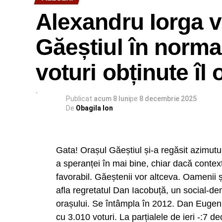
Alexandru Iorga 
Găeștiul în normal
voturi obținute îl
Publicat
acum 8 luni
pe
8 decembrie 2025
De
Obagila Ion
Gata! Orașul Găeștiul și-a regăsit azimutu
a speranței în mai bine, chiar dacă context
favorabil. Găeștenii vor altceva. Oamenii 
afla regretatul Dan Iacobuță, un social-de
orașului. Se întâmpla în 2012. Dan Eugen 
A mai spus Țuțuianu că reprezentanții Auto
cu 3.010 voturi. La parțialele de ieri -:7 