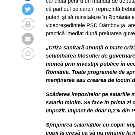
candidat pentru un mandat de deputat
că partidul pe care îl reprezintă treb
puterii și să reinstaleze în România e
vicepreședintele PSD Dâmbovița, are 
practică imediat după preluarea guver
„Criza sanitară anunță o mare criz
schimbarea filosofiei de guvernare
muncă prin investiții publice în ec
România. Toate programele de spri
menținerea sau crearea de locuri 
Scăderea impozitelor pe salariile 
salariu minim. Se face în prima zi
impozit. Impact de doar 0,2% din P
Sprijinirea salariaților cu copii: i
copii la creșă ca să nu renunțe la 