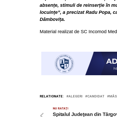
absențe, stimuli de reinserție în mu
locuințe”, a precizat Radu Popa, 
Dâmbovița.
Material realizat de SC Incomod M
RELATIONATE:
ALEGERI
CANDIDAT
MĂS
NU RATAȚI
Spitalul Judeţean din Târgo