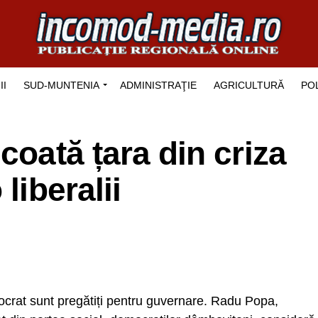
II
SUD-MUNTENIA
ADMINISTRAŢIE
AGRICULTURĂ
POL
coată țara din criza
liberalii
ocrat sunt pregătiți pentru guvernare. Radu Popa,