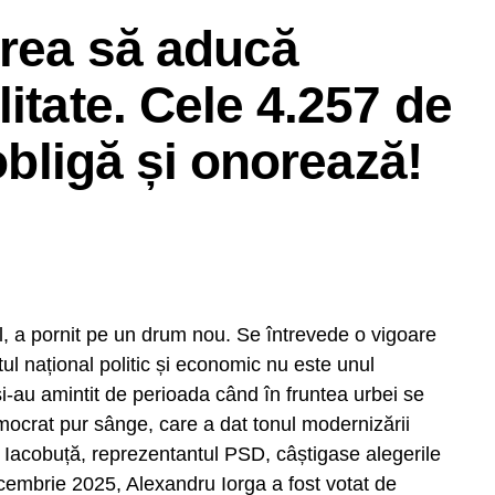
vrea să aducă
itate. Cele 4.257 de
 obligă și onorează!
l, a pornit pe un drum nou. Se întrevede o vigoare
ul național politic și economic nu este unul
și-au amintit de perioada când în fruntea urbei se
mocrat pur sânge, care a dat tonul modernizării
Iacobuță, reprezentantul PSD, câștigase alegerile
rității Electorale Permanente nu sunt investigatori.
decembrie 2025, Alexandru Iorga a fost votat de