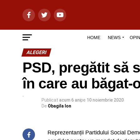
HOME
NEWS
OPIN
ALEGERI
PSD, pregătit să s
în care au băgat-o 
Publicat
acum 6 ani
pe
10 noiembrie 2020
De
Obagila Ion
Reprezentanții Partidului Social Dem