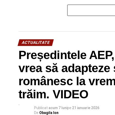
ACTUALITATE
Președintele AEP,
vrea să adapteze 
românesc la vremu
trăim. VIDEO
Publicat
acum 7 luni
pe
21 ianuarie 2026
De
Obagila Ion