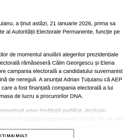
ianu, a ținut astăzi, 21 ianuarie 2026, prima sa
te al Autorității Electorale Permanente, funcție pe
ilor de momentul anulării alegerilor prezidențiale
lectorală rămăseseră Călin Georgescu și Elena
pre campania electorală a candidatului suvernanist
lină de nereguli. A anunțat Adrian Țuțuianu că AEP
 care a fost finanțată compania electorală a lui
 masa de lucru a procurorilor DNA.
municat unor instituții publice, inclusiv
a fost finanțată campania electorală. Pe de altă
un legat de capacitatea și instrumentele pe
ile unor campanii electorale. Aici e nevoie de
TITI MAI MULT