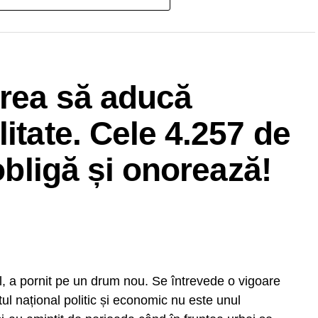
cizat președintele AEP.
vrea să aducă
itate. Cele 4.257 de
 obligă și onorează!
l, a pornit pe un drum nou. Se întrevede o vigoare
ul național politic și economic nu este unul