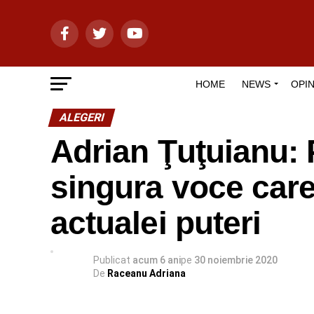
HOME
NEWS
OPIN
ALEGERI
Adrian Ţuţuianu:
singura voce care
actualei puteri
Publicat
acum 6 ani
pe
30 noiembrie 2020
De
Raceanu Adriana