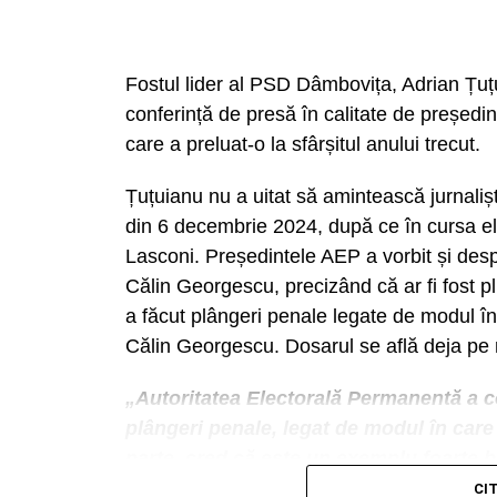
Fostul lider al PSD Dâmbovița, Adrian Țuțu
conferință de presă în calitate de președin
care a preluat-o la sfârșitul anului trecut.
Țuțuianu nu a uitat să amintească jurnalișt
din 6 decembrie 2024, după ce în cursa e
Lasconi. Președintele AEP a vorbit și des
Călin Georgescu, precizând că ar fi fost p
a făcut plângeri penale legate de modul în
Călin Georgescu. Dosarul se află deja pe
„Autoritatea Electorală Permanentă a co
plângeri penale, legat de modul în care 
parte, cred că este un exemplu foarte b
care le are AEP de a identifica finanțăr
CI