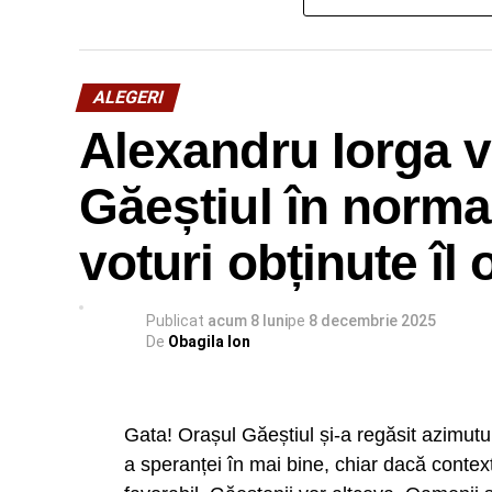
îmbunătățirea cadrului normativ”, a pre
ALEGERI
Alexandru Iorga 
Găeștiul în normal
voturi obținute îl
Publicat
acum 8 luni
pe
8 decembrie 2025
De
Obagila Ion
Gata! Orașul Găeștiul și-a regăsit azimutu
a speranței în mai bine, chiar dacă context