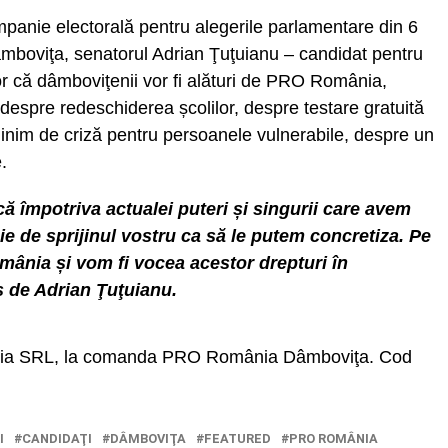
panie electorală pentru alegerile parlamentare din 6
boviţa, senatorul Adrian Ţuţuianu – candidat pentru
r că dâmboviţenii vor fi alături de PRO România,
despre redeschiderea școlilor, despre testare gratuită
minim de criză pentru persoanele vulnerabile, despre un
.
ă împotriva actualei puteri și singurii care avem
e de sprijinul vostru ca să le putem concretiza. Pe
omânia și vom fi vocea acestor drepturi în
s de Adrian Ţuţuianu.
edia SRL, la comanda PRO România Dâmboviţa. Cod
I
CANDIDAŢI
DÂMBOVIŢA
FEATURED
PRO ROMÂNIA