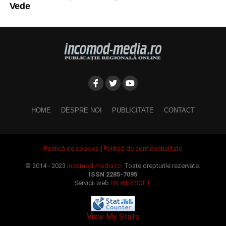
Vede
HOME
DESPRE NOI
PUBLICITATE
CONTACT
Politică de cookies
|
Politică de confidențialitate
© 2014 - 2023
incomod-media.ro.
Toate drepturile rezervate.
ISSN 2285-7095
Servicii web
FN WEB SOFT
View My Stats