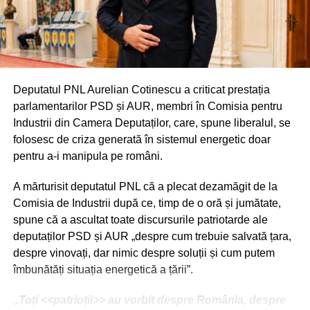
RELATIONATE:
BUCEGI
DÂMBOVIŢA
FEATURED
SALVAMONT
SOCIAL
URMATOAREA
Accident cu doi morți și doi răniți pe DN 7, în
județul Argeș
Deputatul PNL Aurelian Cotinescu a criticat prestația
NU RATAȚI
Trei băieți, reținuți pentru viol și pornografie
parlamentarilor PSD și AUR, membri în Comisia pentru
infantilă. Victima are 11 ani
Industrii din Camera Deputaților, care, spune liberalul, se
folosesc de criza generată în sistemul energetic doar
pentru a-i manipula pe români.
A mărturisit deputatul PNL că a plecat dezamăgit de la
Comisia de Industrii după ce, timp de o oră și jumătate,
spune că a ascultat toate discursurile patriotarde ale
deputaților PSD și AUR „despre cum trebuie salvată țara,
despre vinovați, dar nimic despre soluții și cum putem
îmbunătăți situația energetică a țării”.
„Toți <<patrioții>> au vorbit despre România, despre