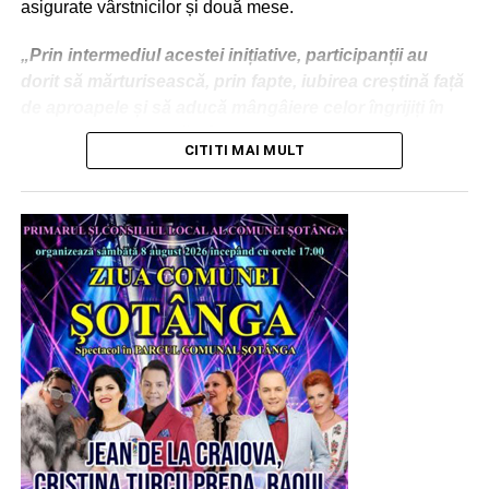
asigurate vârstnicilor și două mese.
Proiectul de lege a fost adoptat, astăzi – 5 august 2026, în
Camera Deputaților cu amendamentul propus de PSD.
„Prin intermediul acestei inițiative, participanții au
dorit să mărturisească, prin fapte, iubirea creștină față
VIDEO
de aproapele și să aducă mângâiere celor îngrijiți în
cadrul acestui așezământ. Acest demers filantropic
CITITI MAI MULT
subliniază responsabilitatea comunitară a parohiilor
implicate, evidențiind unitatea de slujire și
solidaritatea eclezială în promovarea faptelor de
milostenie”, se precizează într-un comunicat transmis
de Arhiepiscopia Târgoviștei.
Urmărește Incomod Media și pe Google News