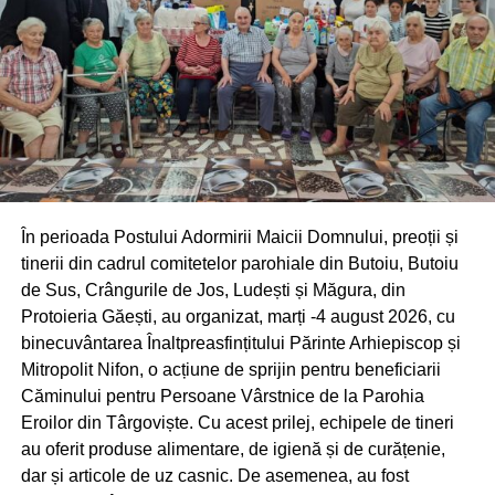
unde cei 100 MW obținuți din cărbune se pot înlocui
cu energie produsă din gaze naturale. Ministerul
Energiei a avertizat că, dacă amendamentele trec
ajungem în situația de a avea PNRR-ul blocat și banii
pierduți din fonduri europene”, a adăugat Aurelian
Cotinescu – deputat PNL de Dâmbovița.
RECLAMA
În perioada Postului Adormirii Maicii Domnului, preoții și
tinerii din cadrul comitetelor parohiale din Butoiu, Butoiu
de Sus, Crângurile de Jos, Ludești și Măgura, din
Protoieria Găești, au organizat, marți -4 august 2026, cu
binecuvântarea Înaltpreasfințitului Părinte Arhiepiscop și
A mai precizat parlamentarul că președintele României,
Mitropolit Nifon, o acțiune de sprijin pentru beneficiarii
Nicușor Dan, a transmis că, dacă Legea Decarbonizării
Căminului pentru Persoane Vârstnice de la Parohia
va trece în forma modificată de PSD, atunci va apela la
Eroilor din Târgoviște. Cu acest prilej, echipele de tineri
toate prerogativele prezidențiale pentru a o bloca și
au oferit produse alimentare, de igienă și de curățenie,
pentru a o retransmite Parlamentului pentru reexaminare.
dar și articole de uz casnic. De asemenea, au fost