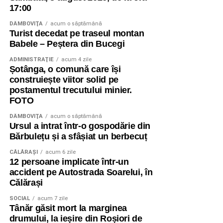
17:00
DÂMBOVIŢA
acum o săptămână
Turist decedat pe traseul montan
Babele – Peștera din Bucegi
ADMINISTRAŢIE
acum 4 zile
Șotânga, o comună care își
construiește viitor solid pe
postamentul trecutului minier.
FOTO
DÂMBOVIŢA
acum o săptămână
Ursul a intrat într-o gospodărie din
Bărbulețu și a sfâșiat un berbecuț
CĂLĂRAŞI
acum 6 zile
12 persoane implicate într-un
accident pe Autostrada Soarelui, în
Călărași
SOCIAL
acum 7 zile
Tânăr găsit mort la marginea
drumului, la ieșire din Roșiori de