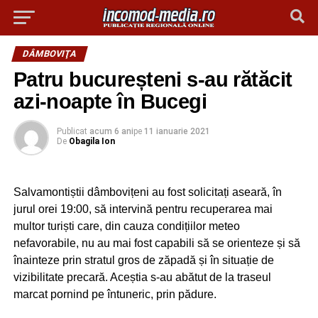
DÂMBOVIŢA
Patru bucureșteni s-au rătăcit
azi-noapte în Bucegi
Publicat
acum 6 ani
pe
11 ianuarie 2021
De
Obagila Ion
Salvamontiștii dâmbovițeni au fost solicitați aseară, în
jurul orei 19:00, să intervină pentru recuperarea mai
multor turiști care, din cauza condițiilor meteo
nefavorabile, nu au mai fost capabili să se orienteze și să
înainteze prin stratul gros de zăpadă și în situație de
vizibilitate precară. Aceștia s-au abătut de la traseul
marcat pornind pe întuneric, prin pădure.