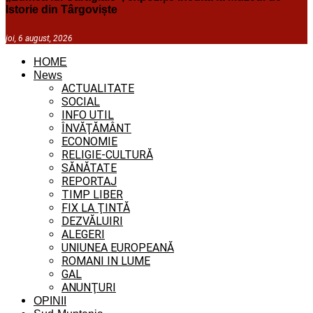
Istorie din Târgoviște
joi, 6 august, 2026
HOME
News
ACTUALITATE
SOCIAL
INFO UTIL
ÎNVĂŢĂMÂNT
ECONOMIE
RELIGIE-CULTURĂ
SĂNĂTATE
REPORTAJ
TIMP LIBER
FIX LA ŢINTĂ
DEZVĂLUIRI
ALEGERI
UNIUNEA EUROPEANĂ
ROMANI IN LUME
GAL
ANUNŢURI
OPINII