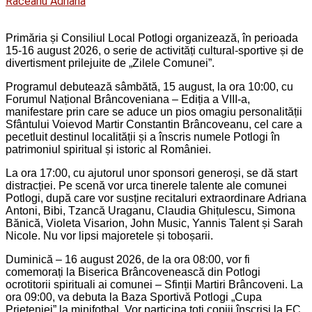
Raceanu Adriana
Primăria și Consiliul Local Potlogi organizează, în perioada
15-16 august 2026, o serie de activități cultural-sportive și de
divertisment prilejuite de „Zilele Comunei”.
Programul debutează sâmbătă, 15 august, la ora 10:00, cu
Forumul Național Brâncoveniana – Ediția a VIII-a,
manifestare prin care se aduce un pios omagiu personalității
Sfântului Voievod Martir Constantin Brâncoveanu, cel care a
pecetluit destinul localității și a înscris numele Potlogi în
patrimoniul spiritual și istoric al României.
La ora 17:00, cu ajutorul unor sponsori generoși, se dă start
distracției. Pe scenă vor urca tinerele talente ale comunei
Potlogi, după care vor susține recitaluri extraordinare Adriana
Antoni, Bibi, Tzancă Uraganu, Claudia Ghițulescu, Simona
Bănică, Violeta Visarion, John Music, Yannis Talent și Sarah
Nicole. Nu vor lipsi majoretele și toboșarii.
Duminică – 16 august 2026, de la ora 08:00, vor fi
comemorați la Biserica Brâncovenească din Potlogi
ocrotitorii spirituali ai comunei – Sfinții Martiri Brâncoveni. La
ora 09:00, va debuta la Baza Sportivă Potlogi „Cupa
Prieteniei” la minifotbal. Vor participa toți copiii înscriși la FC