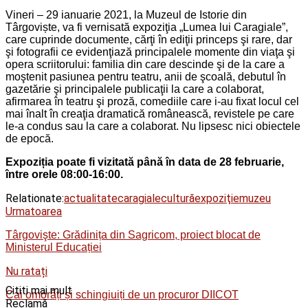
Vineri – 29 ianuarie 2021, la Muzeul de Istorie din
Târgoviște, va fi vernisată expoziţia „Lumea lui Caragiale”,
care cuprinde documente, cărţi în ediţii princeps şi rare, dar
şi fotografii ce evidenţiază principalele momente din viaţa şi
opera scriitorului: familia din care descinde şi de la care a
moştenit pasiunea pentru teatru, anii de şcoală, debutul în
gazetărie şi principalele publicaţii la care a colaborat,
afirmarea în teatru şi proză, comediile care i-au fixat locul cel
mai înalt în creaţia dramatică românească, revistele pe care
le-a condus sau la care a colaborat. Nu lipsesc nici obiectele
de epocă.
Expoziția poate fi vizitată până în data de 28 februarie,
între orele 08:00-16:00.
Relationate:
actualitate
caragiale
cultură
expoziţie
muzeu
Urmatoarea
Târgovişte: Grădinița din Sagricom, proiect blocat de
Ministerul Educației
Nu ratați
Cititi mai mult
Cai omorâți și schingiuiți de un procuror DIICOT
Reclamă