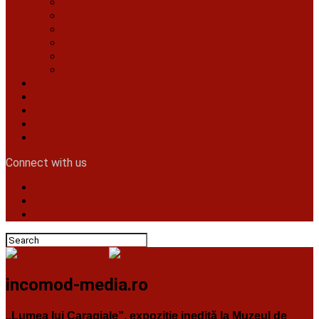
Călăraşi
Dâmboviţa
Giurgiu
Ialomiţa
Prahova
Teleorman
ADMINISTRAŢIE
AGRICULTURĂ
POLITIC
VIDEO
SPORT
Connect with us
incomod-media.ro
„Lumea lui Caragiale”, expoziție inedită la Muzeul de