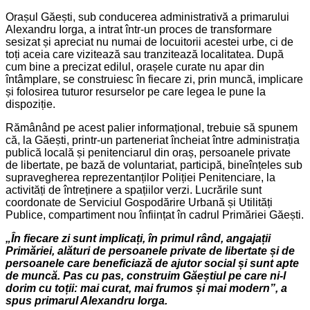
Orașul Găești, sub conducerea administrativă a primarului
Alexandru Iorga, a intrat într-un proces de transformare
sesizat și apreciat nu numai de locuitorii acestei urbe, ci de
toți aceia care vizitează sau tranzitează localitatea. După
cum bine a precizat edilul, orașele curate nu apar din
întâmplare, se construiesc în fiecare zi, prin muncă, implicare
și folosirea tuturor resurselor pe care legea le pune la
dispoziție.
Rămânând pe acest palier informațional, trebuie să spunem
că, la Găești, printr-un parteneriat încheiat între administrația
publică locală și penitenciarul din oraș, persoanele private
de libertate, pe bază de voluntariat, participă, bineînțeles sub
supravegherea reprezentanților Poliției Penitenciare, la
activități de întreținere a spațiilor verzi. Lucrările sunt
coordonate de Serviciul Gospodărire Urbană și Utilități
Publice, compartiment nou înființat în cadrul Primăriei Găești.
„În fiecare zi sunt implicați, în primul rând, angajații
Primăriei, alături de persoanele private de libertate și de
persoanele care beneficiază de ajutor social și sunt apte
de muncă. Pas cu pas, construim Găeștiul pe care ni-l
dorim cu toții: mai curat, mai frumos și mai modern”, a
spus primarul Alexandru Iorga.