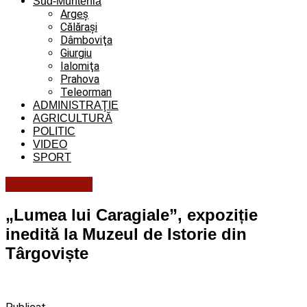
Sud-Muntenia
Argeș
Călăraşi
Dâmboviţa
Giurgiu
Ialomiţa
Prahova
Teleorman
ADMINISTRAŢIE
AGRICULTURĂ
POLITIC
VIDEO
SPORT
ACTUALITATE
„Lumea lui Caragiale”, expoziție
inedită la Muzeul de Istorie din
Târgoviște