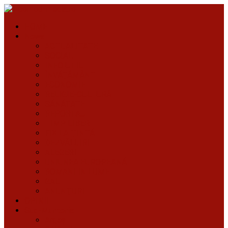
HOME
News
ACTUALITATE
SOCIAL
INFO UTIL
ÎNVĂŢĂMÂNT
ECONOMIE
RELIGIE-CULTURĂ
SĂNĂTATE
REPORTAJ
TIMP LIBER
FIX LA ŢINTĂ
DEZVĂLUIRI
ALEGERI
UNIUNEA EUROPEANĂ
ROMANI IN LUME
GAL
ANUNŢURI
OPINII
Sud-Muntenia
Argeș