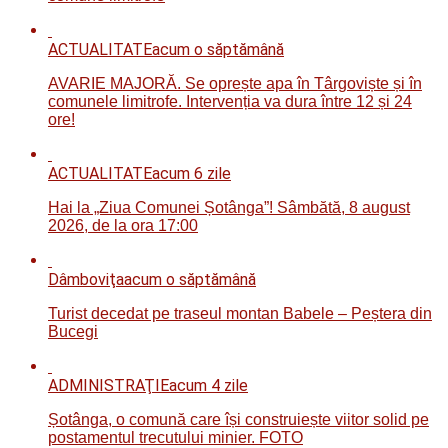
ACTUALITATE
acum o săptămână
AVARIE MAJORĂ. Se oprește apa în Târgoviște și în
comunele limitrofe. Intervenția va dura între 12 și 24
ore!
ACTUALITATE
acum 6 zile
Hai la „Ziua Comunei Șotânga”! Sâmbătă, 8 august
2026, de la ora 17:00
Dâmboviţa
acum o săptămână
Turist decedat pe traseul montan Babele – Peștera din
Bucegi
ADMINISTRAŢIE
acum 4 zile
Șotânga, o comună care își construiește viitor solid pe
postamentul trecutului minier. FOTO