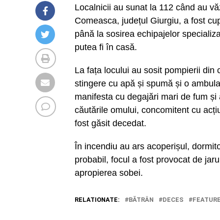
Localnicii au sunat la 112 când au văz
Comeasca, județul Giurgiu, a fost cupr
până la sosirea echipajelor specializa
putea fi în casă.
La fața locului au sosit pompierii di
stingere cu apă și spumă și o ambula
manifesta cu degajări mari de fum și
căutările omului, concomitent cu acțiu
fost găsit decedat.
În incendiu au ars acoperișul, dormitor
probabil, focul a fost provocat de jar
apropierea sobei.
RELATIONATE:
BĂTRÂN
DECES
FEATUR