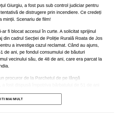
țul Giurgiu, a fost pus sub control judiciar pentru
 tentativă de distrugere prin incendiere. Ce credeți
minții. Scenariu de film!
r fi blocat accesul în curte. A solicitat sprijinul
paj din cadrul Secției de Poliție Rurală Roata de Jos
i pentru a investiga cazul reclamat. Când au ajuns,
51 de ani, pe fondul consumului de băuturi
ismul vecinului său, de 48 de ani, care era parcat la
ndia.
un procuror de la Parchetul de pe lângă
, a fost dispusă împotriva bărbatului de 51 de ani
le.
TITI MAI MULT
e News