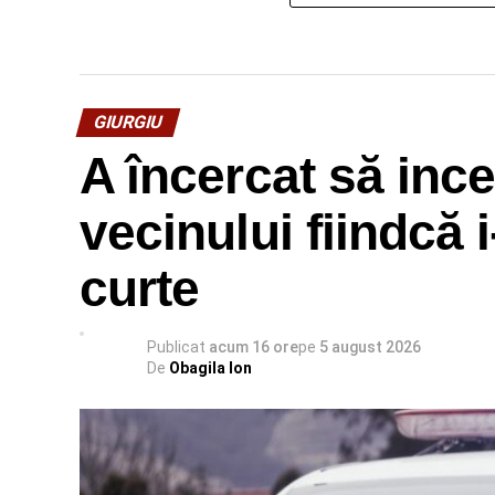
GIURGIU
A încercat să inc
vecinului fiindcă 
curte
Publicat
acum 16 ore
pe
5 august 2026
De
Obagila Ion