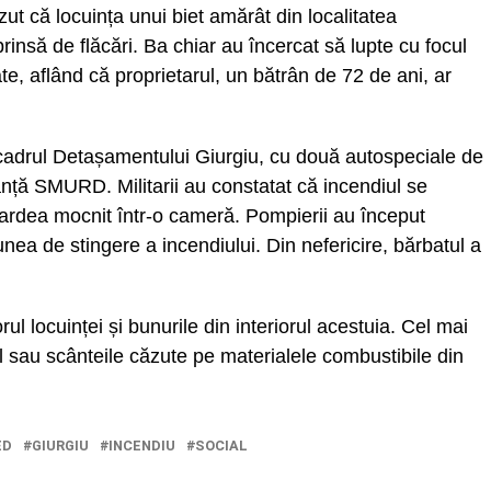
ut că locuința unui biet amărât din localitatea
insă de flăcări. Ba chiar au încercat să lupte cu focul
te, aflând că proprietarul, un bătrân de 72 de ani, ar
n cadrul Detașamentului Giurgiu, cu două autospeciale de
nță SMURD. Militarii au constatat că incendiul se
 ardea mocnit într-o cameră. Pompierii au început
nea de stingere a incendiului. Din nefericire, bărbatul a
ul locuinței și bunurile din interiorul acestuia. Cel mai
ul sau scânteile căzute pe materialele combustibile din
ED
GIURGIU
INCENDIU
SOCIAL