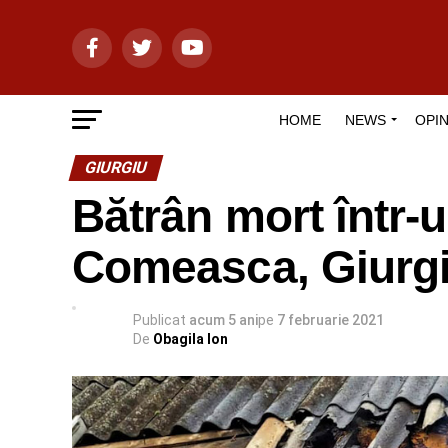
HOME
NEWS
OPIN
GIURGIU
Bătrân mort într-u
Comeasca, Giurg
Publicat
acum 5 ani
pe
7 februarie 2021
De
Obagila Ion