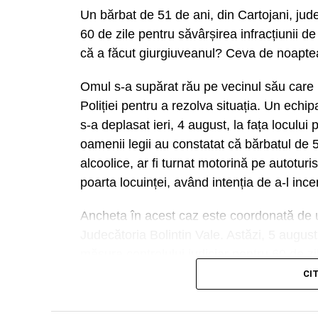
Un bărbat de 51 de ani, din Cartojani, jude
60 de zile pentru săvârșirea infracțiunii de
că a făcut giurgiuveanul? Ceva de noaptea 
Omul s-a supărat rău pe vecinul său care i-a
Poliției pentru a rezolva situația. Un echi
s-a deplasat ieri, 4 august, la fața loculu
oamenii legii au constatat că bărbatul de 
alcoolice, ar fi turnat motorină pe autotur
poarta locuinței, având intenția de a-l ince
Ancheta în acest caz este coordonată de 
Judecătoria Bolintin Vale. Astăzi, 5 august
măsura controlului judiciar pentru 60 de zi
CI
Urmărește Incomod Media și pe Googl