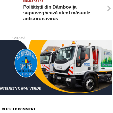
URMATOAREA
Politițiștii din Dâmbovița
supraveghează atent măsurile
anticoronavirus
RECLAMĂ
CLICK TO COMMENT