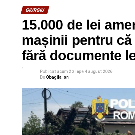
GIURGIU
15.000 de lei ame
mașinii pentru că
fără documente le
Publicat
acum 2 zile
pe
4 august 2026
De
Obagila Ion