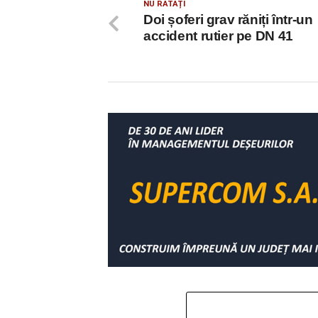
NU RATAȚI
Doi șoferi grav răniți într-un
accident rutier pe DN 41