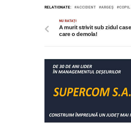
RELATIONATE:
ACCIDENT
ARGEŞ
COPIL
NU RATAȚI
A murit strivit sub zidul cas
care o demola!