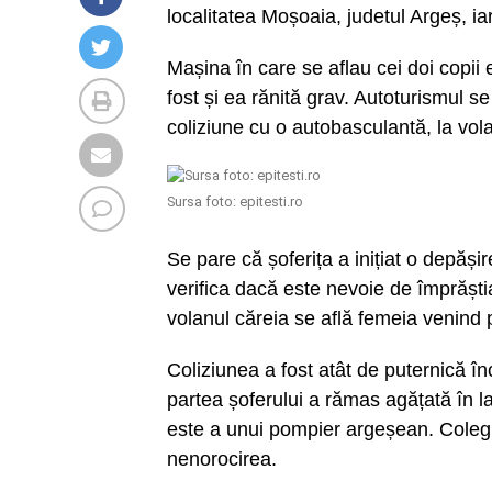
localitatea Moșoaia, judetul Argeș, iar
Mașina în care se aflau cei doi copii
fost și ea rănită grav. Autoturismul se
coliziune cu o autobasculantă, la vol
Sursa foto: epitesti.ro
Se pare că șoferița a inițiat o depăși
verifica dacă este nevoie de împrășt
volanul căreia se află femeia venind 
Coliziunea a fost atât de puternică în
partea șoferului a rămas agățată în la
este a unui pompier argeșean. Colegii
nenorocirea.