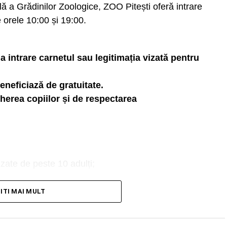
ă a Grădinilor Zoologice, ZOO Pitești oferă intrare
re orele 10:00 și 19:00.
 la intrare carnetul sau legitimația vizată pentru
 beneficiază de gratuitate.
herea copiilor și de respectarea
izate de peste 10 adulți;
TITI MAI MULT
e News