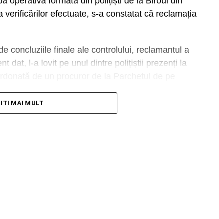
pă operativă formată din polițiști de la Biroul din
a verificărilor efectuate, s-a constatat că reclamația
de concluziile finale ale controlului, reclamantul a
 dat, l-a lovit pe unul dintre polițiștii prezenți la
ordonată de un procuror de la Parchetul de pe
TITI MAI MULT
e News