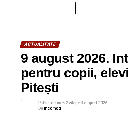
ACTUALITATE
9 august 2026. I
pentru copii, elev
Pitești
Publicat
acum 2 zile
pe
4 august 2026
De
Incomod