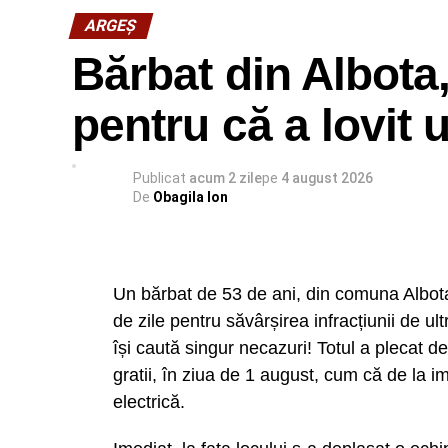
ARGEȘ
Bărbat din Albota,
pentru că a lovit u
Publicat
acum 2 zile
pe
4 august 2026
De
Obagila Ion
Un bărbat de 53 de ani, din comuna Albota,
de zile pentru săvârșirea infracțiunii de u
își caută singur necazuri! Totul a plecat d
gratii, în ziua de 1 august, cum că de la i
electrică.