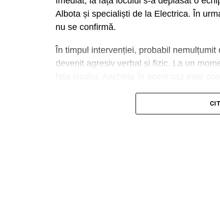
Imediat, la fața locului s-a deplasat o echi
Albota și specialiști de la Electrica. În urm
nu se confirmă.
În timpul intervenției, probabil nemulțumit 
devenit agresiv verbal și fizic. La un moment
fața locului. Ancheta în acest caz este co
lângă Judecătoria Pitești.
CI
Urmărește Incomod Media și pe Googl