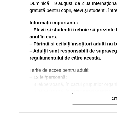
Duminică – 9 august, de Ziua Internațional
gratuită pentru copii, elevi și studenți, înt
Informații importante:
– Elevii și studenții trebuie să prezinte
anul în curs.
– Părinții și ceilalți însoțitori adulți nu
– Adulții sunt responsabili de supraveg
regulamentului de către aceștia.
Tarife de acces pentru adulți:
– 12 lei/persoană;
– 8 lei/persoană, în cazul grupurilor organ
– 6 lei/persoană, în cazul pensionarilor.
CI
Urmărește Incomod Media și pe Googl