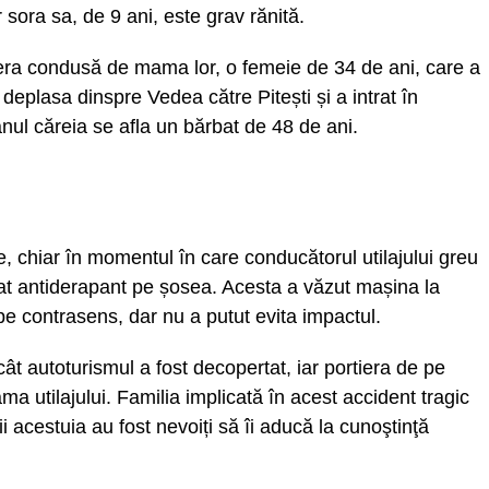
 sora sa, de 9 ani, este grav rănită.
 era condusă de mama lor, o femeie de 34 de ani, care a
 deplasa dinspre Vedea către Pitești și a intrat în
anul căreia se afla un bărbat de 48 de ani.
re, chiar în momentul în care conducătorul utilajului greu
iat antiderapant pe șosea. Acesta a văzut mașina la
pe contrasens, dar nu a putut evita impactul.
cât autoturismul a fost decopertat, iar portiera de pe
ma utilajului. Familia implicată în acest accident tragic
 acestuia au fost nevoiți să îi aducă la cunoştinţă