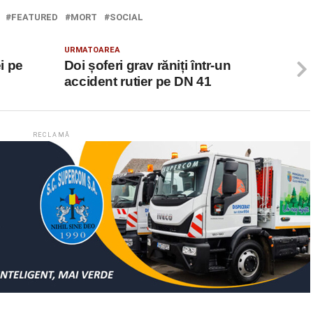
FEATURED
MORT
SOCIAL
URMATOAREA
ei pe
Doi șoferi grav răniți într-un
accident rutier pe DN 41
RECLAMĂ