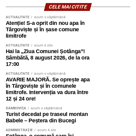
CELE MAI CITITE
ACTUALITATE
acum o săptămână
Atenție! S-a oprit din nou apa în
Târgoviște și în șase comune
limitrofe
ACTUALITATE
acum 6 zile
Hai la „Ziua Comunei Șotânga”!
Sâmbătă, 8 august 2026, de la ora
17:00
ACTUALITATE
acum o săptămână
AVARIE MAJORĂ. Se oprește apa
în Târgoviște și în comunele
limitrofe. Intervenția va dura între
12 și 24 ore!
DÂMBOVIŢA
acum o săptămână
Turist decedat pe traseul montan
Babele – Peștera din Bucegi
ADMINISTRAŢIE
acum 4 zile