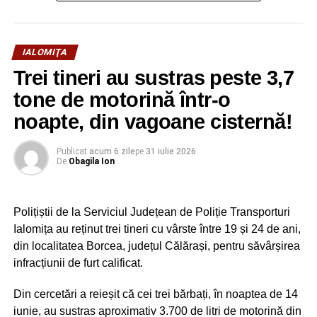
IALOMIŢA
Trei tineri au sustras peste 3,7
tone de motorină într-o
noapte, din vagoane cisternă!
Publicat
acum 6 zile
pe
31 iulie 2026
De
Obagila Ion
Polițiștii de la Serviciul Județean de Poliție Transporturi
Ialomița au reținut trei tineri cu vârste între 19 și 24 de ani,
din localitatea Borcea, județul Călărași, pentru săvârșirea
infracțiunii de furt calificat.
Din cercetări a reieșit că cei trei bărbați, în noaptea de 14
iunie, au sustras aproximativ 3.700 de litri de motorină din