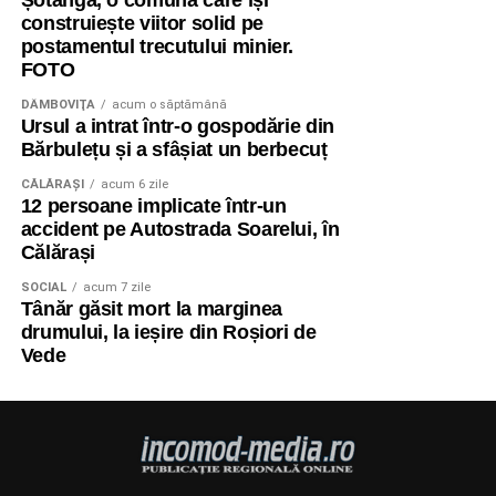
Șotânga, o comună care își
construiește viitor solid pe
postamentul trecutului minier.
FOTO
DÂMBOVIŢA
acum o săptămână
Ursul a intrat într-o gospodărie din
Bărbulețu și a sfâșiat un berbecuț
CĂLĂRAŞI
acum 6 zile
12 persoane implicate într-un
accident pe Autostrada Soarelui, în
Călărași
SOCIAL
acum 7 zile
Tânăr găsit mort la marginea
drumului, la ieșire din Roșiori de
Vede