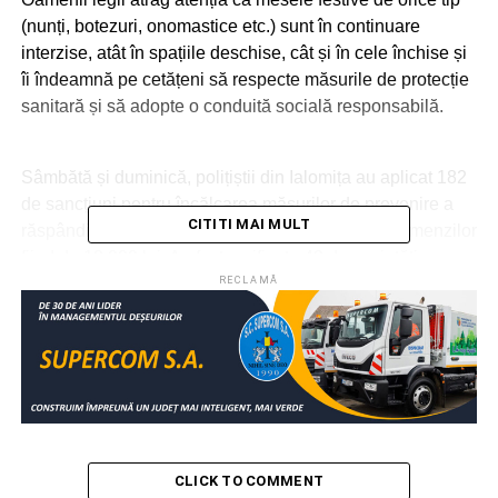
(nunți, botezuri, onomastice etc.) sunt în continuare
interzise, atât în spațiile deschise, cât și în cele închise și
îi îndeamnă pe cetățeni să respecte măsurile de protecție
sanitară și să adopte o conduită socială responsabilă.
Sâmbătă și duminică, polițiștii din Ialomița au aplicat 182
de sancțiuni pentru încălcarea măsurilor de prevenire a
CITITI MAI MULT
răspândirii noului coronavirus, valoarea totală a amenzilor
fiind de 18.000 lei. Au fost verificate 43 de societăți
comerciale și 26 de mijloace de transport.
RECLAMĂ
RELATIONATE:
AMENZI
IALOMIŢA
PETRECERI
SOCIAL
URMATOAREA
Despăgubiri pentru oile omorâte de lupi
NU RATAȚI
Dâmbovițenii continuă să ignore obligația de a
CLICK TO COMMENT
purta mască de protecție