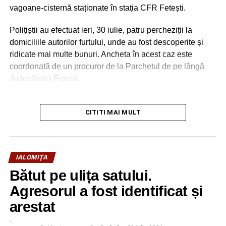
vagoane-cisternă staționate în stația CFR Fetești.
Polițiștii au efectuat ieri, 30 iulie, patru percheziții la
domiciliile autorilor furtului, unde au fost descoperite și
ridicate mai multe bunuri. Ancheta în acest caz este
coordonată de un procuror de la Parchetul de pe lângă
Judecătoria Fetești.
Urmărește Incomod Media și pe Google News
CITITI MAI MULT
IALOMIŢA
Bătut pe ulița satului.
Agresorul a fost identificat și
arestat