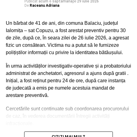
Publicat
acum o săptămână
pe
29 iulie 2026
De
Raceanu Adriana
Un bărbat de 41 de ani, din comuna Balaciu, județul
Ialomița – sat Copuzu, a fost arestat preventiv pentru 30
de zile, după ce, în seara zilei de 26 iulie 2026, a agresat
fizic un consătean. Victima nu a putut să le furnizeze
polițiștilor informații cu privire la identitatea bătăușului.
În urma activităților investigativ-operative și a probatoriului
administrat de anchetatori, agresorul a ajuns după gratii .
Inițial, a fost reținut pentru 24 de ore, după care instanța
de judecată a emis pe numele acestuia mandat de
arestare preventivă.
Cercetările sunt continuate sub coordonarea procurorului
de caz, în vederea documentării întregii activități
infracționale.
Urmărește Incomod Media și pe Google News
CITITI MAI MULT