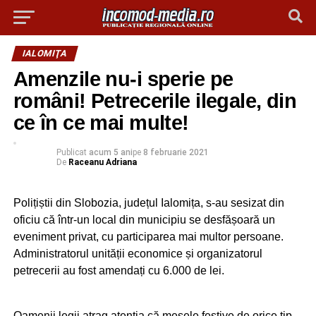
IALOMIŢA
Amenzile nu-i sperie pe
români! Petrecerile ilegale, din
ce în ce mai multe!
Publicat
acum 5 ani
pe
8 februarie 2021
De
Raceanu Adriana
Polițiștii din Slobozia, județul Ialomița, s-au sesizat din
oficiu că într-un local din municipiu se desfășoară un
eveniment privat, cu participarea mai multor persoane.
Administratorul unității economice și organizatorul
petrecerii au fost amendați cu 6.000 de lei.
Oamenii legii atrag atenția că mesele festive de orice tip