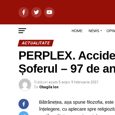
HOME
NEWS
OPIN
ACTUALITATE
PERPLEX. Accident
Șoferul – 97 de an
Publicat
acum 5 ani
pe
9 februarie 2021
De
Obagila Ion
Bătrânețea, așa spune filozofia, este
înțelegere, cu aplecare spre religiozi