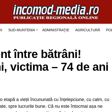
II
SUD-MUNTENIA
ADMINISTRAŢIE
AGRICULTURĂ
POL
 între bătrâni!
i, victima – 74 de ani
 o etapă a vieții încununată cu înțelepciune, cu calm, cu
tate, spre lucrurile bune. Că nu este întocmai așa ne