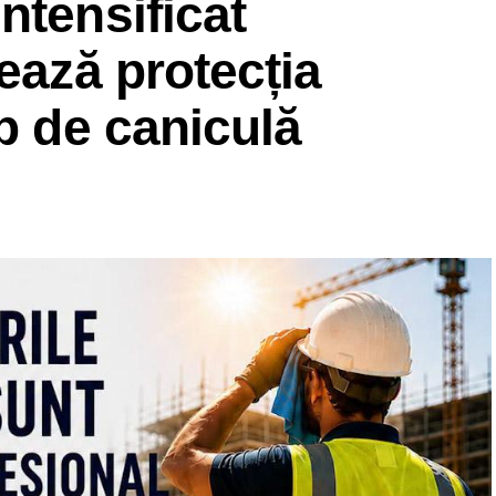
ntensificat
ează protecția
mp de caniculă