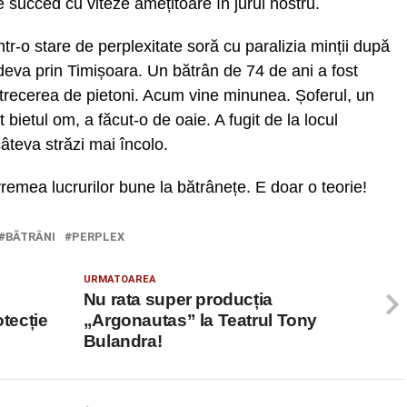
e succed cu viteze amețitoare în jurul nostru.
r-o stare de perplexitate soră cu paralizia minții după
ndeva prin Timișoara. Un bătrân de 74 de ani a fost
 trecerea de pietoni. Acum vine minunea. Șoferul, un
 bietul om, a făcut-o de oaie. A fugit de la locul
câteva străzi mai încolo.
remea lucrurilor bune la bătrânețe. E doar o teorie!
BĂTRÂNI
PERPLEX
URMATOAREA
Nu rata super producția
otecție
„Argonautas” la Teatrul Tony
Bulandra!