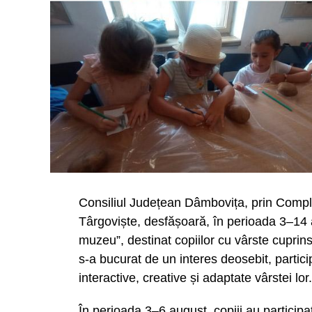
aplicarea de sancțiuni, ci prevenirea ac
caniculă. Protejarea salariaților trebuie 
umbră sau adaptarea programului de lu
temperaturile ating valori extreme”.
Urmărește Incomod Media și pe Googl
Consiliul Județean Dâmbovița, prin Comp
Târgoviște, desfășoară, în perioada 3–14
muzeu”, destinat copiilor cu vârste cuprinse
s-a bucurat de un interes deosebit, particip
interactive, creative și adaptate vârstei lor.
În perioada 3–6 august, copiii au participat