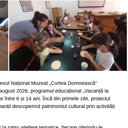
cidentelor și a incidentelor generate de
să fie o prioritate. O sticlă cu apă, o pauză la
cru pot face diferența atunci când
e News
lexul Național Muzeal „Curtea Domnească”
 august 2026, programul educațional „Vacanță la
 între 6 și 14 ani. Încă din primele zile, proiectul
anții descoperind patrimoniul cultural prin activități
 la patru ateliere tematice, fiecare oferindu-le