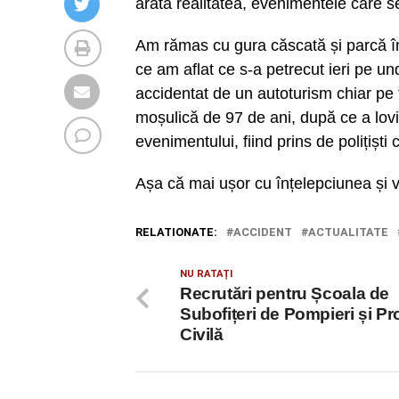
arată realitatea, evenimentele care s
Am rămas cu gura căscată și parcă înt
ce am aflat ce s-a petrecut ieri pe u
accidentat de un autoturism chiar pe
moșulică de 97 de ani, după ce a lovit
evenimentului, fiind prins de polițiști 
Așa că mai ușor cu înțelepciunea și v
RELATIONATE:
ACCIDENT
ACTUALITATE
NU RATAȚI
Recrutări pentru Școala de
Subofițeri de Pompieri și Pr
Civilă