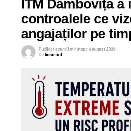
ITM Dâmbovița a i
controalele ce viz
angajaților pe ti
Publicat
acum 3 minute
pe
6 august 2026
De
Incomod