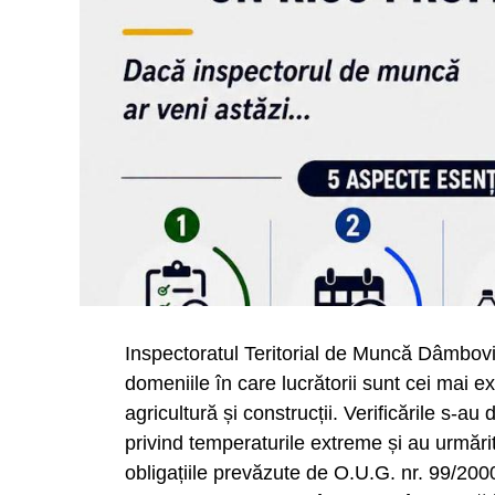
Inspectoratul Teritorial de Muncă Dâmbovița
domeniile în care lucrătorii sunt cei mai e
agricultură și construcții. Verificările s-a
privind temperaturile extreme și au urmărit
obligațiile prevăzute de O.U.G. nr. 99/200