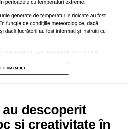
în perioadele cu temperaturi extreme.
urile generate de temperaturile ridicate au fost
în funcție de condițiile meteorologice, dacă
i dacă lucrătorii au fost informați și instruiți cu
obligatorii pe care angajatorii trebuie să le
eme:
TITI MAI MULT
în locuri umbrite sau ventilate,
apă potabilă pentru fiecare lucrător pe schimb
cvate și, acolo unde natura activității o impune,
 au descoperit
fi îndeplinite, legislația prevede adaptarea
c și creativitate în
ară a activității, în condițiile legii.