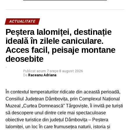
GIMNAZIALĂ RĂZVAD, unul la LICEUL TEORETIC
„PETRU CERCEL” TÂRGOVIȘTE)
ACTUALITATE
Peștera Ialomiței, destinație
RECLAMA
ideală în zilele caniculare.
Acces facil, peisaje montane
deosebite
Cadre didactice – 5 (unul la ȘCOALA GIMNAZIALĂ
Publicat
acum 7 ore
pe
8 august 2026
De
Raceanu Adriana
„MATEI BASARAB” TÂRGOVIȘTE, unul la ȘCOALA
GIMAZIALĂ SPECIALĂ TÂRGOVIȘTE, unul la ȘCOALA
În contextul temperaturilor ridicate din această perioadă,
GIMNAZIALĂ „PICTOR NICOLAE GRIGORESCU” TITU,
Consiliul Județean Dâmbovița, prin Complexul Național
unul la ȘCOALA GIMNAZIALĂ „BUICĂ IONESCU”
Muzeal „Curtea Domnească” Târgoviște, îi invită pe turiști
GLODENI, unul unul la ȘCOALA GIMNAZIALĂ „IANCU
să descopere unul dintre cele mai spectaculoase
VĂCĂRESCU” VĂCĂREȘTI)
obiective turistice din județul Dâmbovița – Peștera
Personal didactic auxiliar – 1 (ȘCOALA GIMNAZIALĂ
Ialomiței, un loc în care frumusețea naturii, istoria și