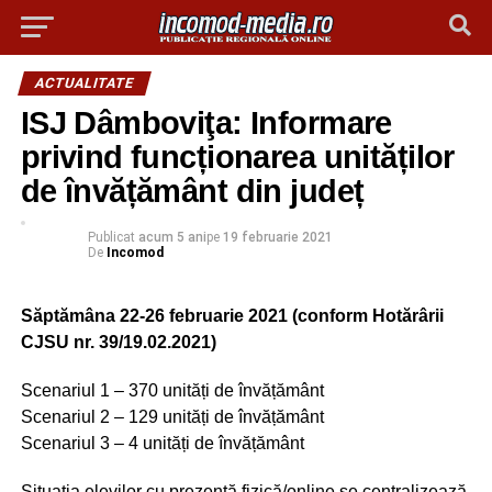
ACTUALITATE
ISJ Dâmboviţa: Informare
privind funcționarea unităților
de învățământ din județ
Publicat
acum 5 ani
pe
19 februarie 2021
De
Incomod
Săptămâna 22-26 februarie 2021 (conform Hotărârii
CJSU nr. 39/19.02.2021)
Scenariul 1 – 370 unități de învățământ
Scenariul 2 – 129 unități de învățământ
Scenariul 3 – 4 unități de învățământ
Situația elevilor cu prezență fizică/online se centralizează