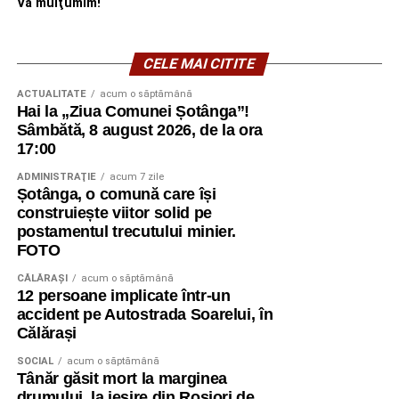
Vă mulţumim!
CELE MAI CITITE
ACTUALITATE
acum o săptămână
Hai la „Ziua Comunei Șotânga”!
Sâmbătă, 8 august 2026, de la ora
17:00
ADMINISTRAŢIE
acum 7 zile
Șotânga, o comună care își
construiește viitor solid pe
postamentul trecutului minier.
FOTO
CĂLĂRAŞI
acum o săptămână
12 persoane implicate într-un
accident pe Autostrada Soarelui, în
Călărași
SOCIAL
acum o săptămână
Tânăr găsit mort la marginea
drumului, la ieșire din Roșiori de