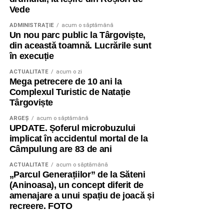
Vede
ADMINISTRAŢIE
acum o săptămână
Un nou parc public la Târgoviște,
din această toamnă. Lucrările sunt
în execuție
ACTUALITATE
acum o zi
Mega petrecere de 10 ani la
Complexul Turistic de Natație
Târgoviște
ARGEȘ
acum o săptămână
UPDATE. Șoferul microbuzului
implicat în accidentul mortal de la
Câmpulung are 83 de ani
ACTUALITATE
acum o săptămână
„Parcul Generațiilor” de la Săteni
(Aninoasa), un concept diferit de
amenajare a unui spațiu de joacă și
recreere. FOTO