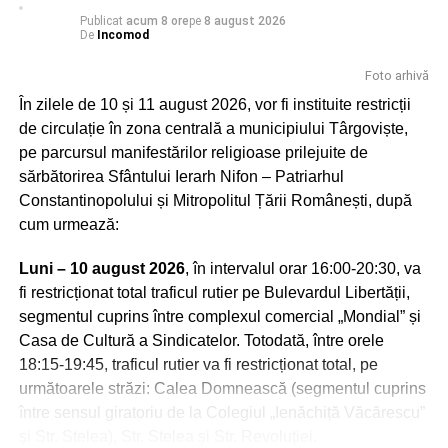
Publicat
acum 8 ore
pe
8 august 2026
RELATIONATE:
ACTUALITATE
CURSURI
DÂMBOVIŢA
De
Incomod
FEATURED
GRĂDINIŢE
ÎNVĂŢĂMÂNT
ŞCOLI
Foto arhivă
URMATOAREA
A ajuns la spital după ce a pierdut controlul
În zilele de 10 și 11 august 2026, vor fi instituite restricții
Peştera Ialomiţei este situată în localitatea Moroeni,
asupra volanului într-o curbă
de circulație în zona centrală a municipiului Târgoviște,
judetul Dâmboviţa, pe versantul drept al Cheilor Ialomiţei,
pe parcursul manifestărilor religioase prilejuite de
NU RATAȚI
la o altitudine de 1.660 m, scobită în calcarele jurasice ale
Inspectoratul Județean de Jandarmi Prahova are
sărbătorirea Sfântului Ierarh Nifon – Patriarhul
Muntelui Bătrâna. Numele acesteia vine de la râul
un nou purtător de cuvânt
Constantinopolului și Mitropolitul Țării Românești, după
Ialomiţa, care izvorăşte la 10 km distanţă din circul glaciar
cum urmează:
numit Obârşia Ialomiţei, situată sub Vârful Găvanele
(2.479 m), aflat la 600 m de Vârful Omu şi la o distanţă
Luni – 10 august 2026
, în intervalul orar 16:00-20:30, va
mai mică de Vârful Ocolit, numit şi Bucura Dumbravă.
fi restricționat total traficul rutier pe Bulevardul Libertății,
segmentul cuprins între complexul comercial „Mondial” și
Încărcătura deosebită a acestor locuri i-a atras de-a lungul
Casa de Cultură a Sindicatelor. Totodată, între orele
timpului atât pe daci, cât şi pe primii creştini, călugării,
18:15-19:45, traficul rutier va fi restricționat total, pe
care se aflau în căutarea însingurării şi a unui loc de
următoarele străzi: Calea Domnească (segmentul cuprins
rugăciune departe de zgomotul lumii. Se spune că în
între sensul giratoriu de la Colegiul „Ienăchiță Văcărescu”
Peştera Ialomiţei a poposit şi Apostolul Andrei, unul dintre
și Str. Stelea), Str. Stelea și Str. Revoluției.
cei doisprezece apostoli ai lui Iisus Hristos, cel trimis să