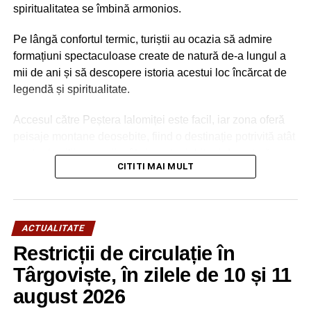
„IANCU VĂCĂRESCU” VĂCĂREȘTI)
spiritualitatea se îmbină armonios.
Clase cu prezență fizică suspendată, ca urmare a apariției
Pe lângă confortul termic, turiștii au ocazia să admire
unui caz confirmat – 5 clase învățământ primar (o clasă la
formațiuni spectaculoase create de natură de-a lungul a
COLEGIUL NAȚIONAL „CONSTANTIN CANTACUZINO”,
mii de ani și să descopere istoria acestui loc încărcat de
o clasă la ȘCOALA GIMNAZIALĂ „CORESI”
legendă și spiritualitate.
TÂRGOVIȘTE, o clasă la ȘCOALA GIMNAZIALĂ
Accesul către Peștera Ialomiței este facil, iar zona oferă
RĂZVAD, o clasă la ȘCOALA GIMNAZIALĂ „PICTOR
peisaje montane deosebite, fiind o destinație potrivită atât
NICOLAE GRIGORESCU” TITU, o clasă la ȘCOALA
pentru familii cu copii, cât și pentru iubitorii de natură,
GIMNAZIALĂ „BUICĂ IONESCU” GLODENI).
CITITI MAI MULT
drumeție și patrimoniu.
Conducerea ISJ Dâmbovița
ACTUALITATE
RECLAMA
Restricții de circulație în
Târgoviște, în zilele de 10 și 11
august 2026