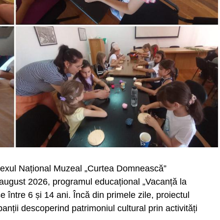
ar un disconfort, ci un risc profesional care
tății lucrătorilor. Obiectivul nostru nu este
cidentelor și a incidentelor generate de
să fie o prioritate. O sticlă cu apă, o pauză la
cru pot face diferența atunci când
e News
lexul Național Muzeal „Curtea Domnească”
 august 2026, programul educațional „Vacanță la
 între 6 și 14 ani. Încă din primele zile, proiectul
anții descoperind patrimoniul cultural prin activități