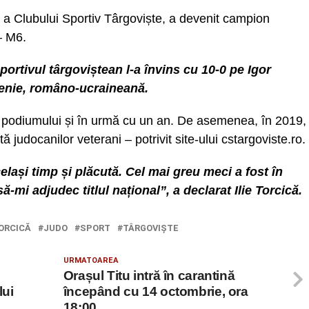
do a Clubului Sportiv Târgoviște, a devenit campion
– M6.
portivul târgoviștean l-a învins cu 10-0 pe Igor
țenie, româno-ucraineană.
a podiumului și în urmă cu un an. De asemenea, în 2019,
ă judocanilor veterani – potrivit site-ului cstargoviste.ro.
elași timp și plăcută. Cel mai greu meci a fost în
ă-mi adjudec titlul național”, a declarat Ilie Torcică.
TORCICĂ
JUDO
SPORT
TÂRGOVIŞTE
URMATOAREA
Orașul Titu intră în carantină
lui
începând cu 14 octombrie, ora
18:00