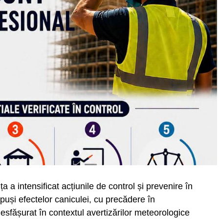
 a intensificat acțiunile de control și prevenire în
xpuși efectelor caniculei, cu precădere în
u desfășurat în contextul avertizărilor meteorologice