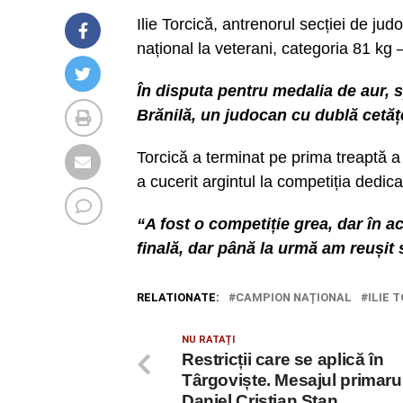
Ilie Torcică, antrenorul secției de ju
național la veterani, categoria 81 kg 
În disputa pentru medalia de aur, s
Brănilă, un judocan cu dublă cetă
Torcică a terminat pe prima treaptă 
a cucerit argintul la competiția dedicat
“A fost o competiție grea, dar în ac
finală, dar până la urmă am reușit s
RELATIONATE:
CAMPION NAȚIONAL
ILIE 
NU RATAȚI
Restricții care se aplică în
Târgoviște. Mesajul primaru
Daniel Cristian Stan