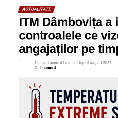
ACTUALITATE
ITM Dâmbovița a i
controalele ce viz
angajaților pe ti
Publicat
acum 59 de minute
pe
6 august 2026
De
Incomod