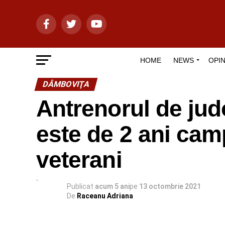
HOME
NEWS
OPIN
DÂMBOVIŢA
Antrenorul de jud
este de 2 ani cam
veterani
Publicat
acum 5 ani
pe
13 octombrie 2021
De
Raceanu Adriana