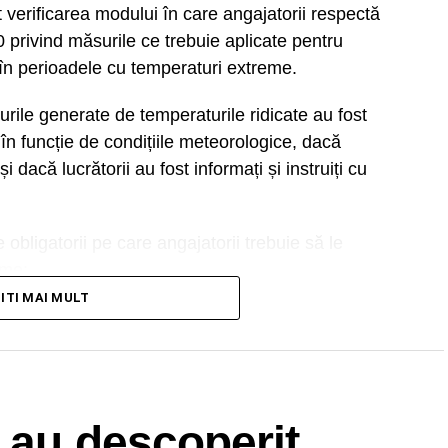
 verificarea modului în care angajatorii respectă
0 privind măsurile ce trebuie aplicate pentru
în perioadele cu temperaturi extreme.
urile generate de temperaturile ridicate au fost
în funcție de condițiile meteorologice, dacă
i dacă lucrătorii au fost informați și instruiți cu
obligatorii pe care angajatorii trebuie să le
eme:
TITI MAI MULT
în locuri umbrite sau ventilate,
apă potabilă pentru fiecare lucrător pe schimb
cvate și, acolo unde natura activității o impune,
 au descoperit