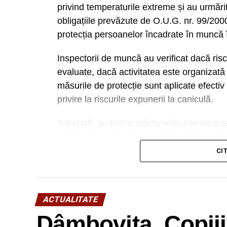
privind temperaturile extreme și au urmărit
obligațiile prevăzute de O.U.G. nr. 99/200
protecția persoanelor încadrate în muncă 
Inspectorii de muncă au verificat dacă risc
evaluate, dacă activitatea este organizată 
măsurile de protecție sunt aplicate efectiv ș
privire la riscurile expunerii la caniculă.
Totodată, au fost urmărite măsurile minime 
asigure în perioadele cu temperaturi extr
– reducerea intensității efortului fizic,
CI
– alternarea perioadelor de lucru cu pauze 
– asigurarea unei cantități de 2-4 litri de 
– echipamente individuale de protecție ade
ACTUALITATE
facilități pentru igiena personală.
Dâmbovița. Copiii