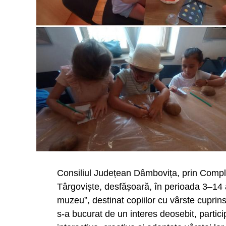
„Temperaturile extreme nu reprezintă do
poate avea consecințe grave asupra sănă
aplicarea de sancțiuni, ci prevenirea ac
caniculă. Protejarea salariaților trebuie 
umbră sau adaptarea programului de lu
temperaturile ating valori extreme”.
Urmărește Incomod Media și pe Googl
Consiliul Județean Dâmbovița, prin Comp
Târgoviște, desfășoară, în perioada 3–14
muzeu”, destinat copiilor cu vârste cuprinse
s-a bucurat de un interes deosebit, particip