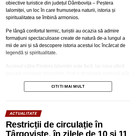
obiective turistice din județul Dâmbovița – Peștera
Ialomiței, un loc în care frumusețea naturii, istoria și
spiritualitatea se îmbină armonios.
Pe lângă confortul termic, turiștii au ocazia să admire
formațiuni spectaculoase create de natură de-a lungul a
mii de ani și să descopere istoria acestui loc încărcat de
legendă și spiritualitate.
Accesul către Peștera Ialomiței este facil, iar zona oferă
peisaje montane deosebite, fiind o destinație potrivită atât
pentru familii cu copii, cât și pentru iubitorii de natură,
CITITI MAI MULT
drumeție și patrimoniu.
ACTUALITATE
Restricții de circulație în
Târgoviște, în zilele de 10 și 11