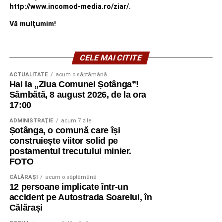
http://www.incomod-media.ro/ziar/.
Vă mulţumim!
CELE MAI CITITE
ACTUALITATE
acum o săptămână
Hai la „Ziua Comunei Șotânga”!
Sâmbătă, 8 august 2026, de la ora
17:00
ADMINISTRAŢIE
acum 7 zile
Șotânga, o comună care își
construiește viitor solid pe
postamentul trecutului minier.
FOTO
CĂLĂRAŞI
acum o săptămână
12 persoane implicate într-un
accident pe Autostrada Soarelui, în
Călărași