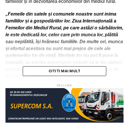
familiilor și în dezvoltarea economiilor din mediul rural.
„Femeile din satele și comunele noastre sunt inima
familiilor și a gospodăriilor lor. Ziua Internațională a
Femeilor din Mediul Rural, pe care astăzi o sărbătorim,
le este dedicată lor, celor care prin munca lor, plătită
sau neplătită, își hrănesc familiile. De multe ori, munca
și efortul acestora nu sunt mai prejos de cele ale
partenerilor lor de viață. Meritele lor nu pot fi puse la
îndoială, iar pentru acest lucru trebuie să le fim alături
și să le mulțumim, zi de zi”, este mesajul transmis de
CITITI MAI MULT
deputata Carmen Holban.
RECLAMĂ
RELATIONATE:
ACTUALITATE
CARMEN HOLBAN
DÂMBOVIŢA
FEMEI
MESAJ
RURAL
SAT
URMATOAREA
Municipiul Târgoviște, foarte aproape de pragul
pentru noi restricții
NU RATAȚI