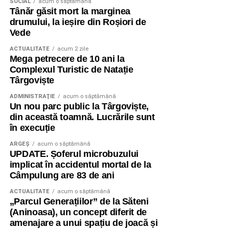
SOCIAL
acum o săptămână
Tânăr găsit mort la marginea
drumului, la ieșire din Roșiori de
Vede
ACTUALITATE
acum 2 zile
Mega petrecere de 10 ani la
Complexul Turistic de Natație
Târgoviște
ADMINISTRAŢIE
acum o săptămână
Un nou parc public la Târgoviște,
din această toamnă. Lucrările sunt
în execuție
ARGEȘ
acum o săptămână
UPDATE. Șoferul microbuzului
implicat în accidentul mortal de la
Câmpulung are 83 de ani
ACTUALITATE
acum o săptămână
„Parcul Generațiilor” de la Săteni
(Aninoasa), un concept diferit de
amenajare a unui spațiu de joacă și