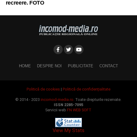
recreere. FOTO
HOME
DESPRE NOI
PUBLICITATE
CONTACT
Politică de cookies
|
Politică de confidențialitate
© 2014 - 2023
incomod-media.ro.
Toate drepturile rezervate.
ISSN 2285-7095
Servicii web
FN WEB SOFT
View My Stats