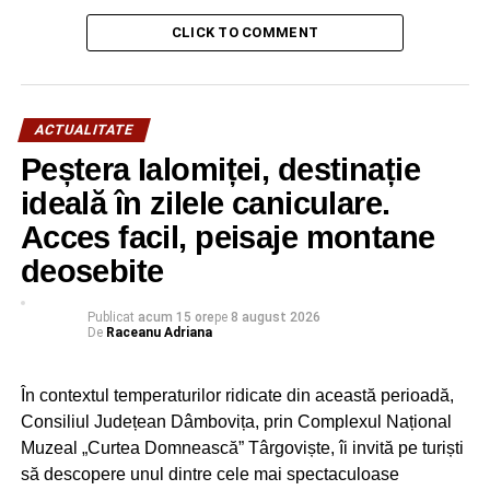
CJ Dâmbovița a propus spre finanțare prin
CLICK TO COMMENT
Programul Național „Anghel Saligny” 47 de km de
drumuri județene
ACTUALITATE
Peștera Ialomiței, destinație
ideală în zilele caniculare.
Acces facil, peisaje montane
deosebite
Publicat
acum 15 ore
pe
8 august 2026
De
Raceanu Adriana
În contextul temperaturilor ridicate din această perioadă,
Consiliul Județean Dâmbovița, prin Complexul Național
Muzeal „Curtea Domnească” Târgoviște, îi invită pe turiști
să descopere unul dintre cele mai spectaculoase