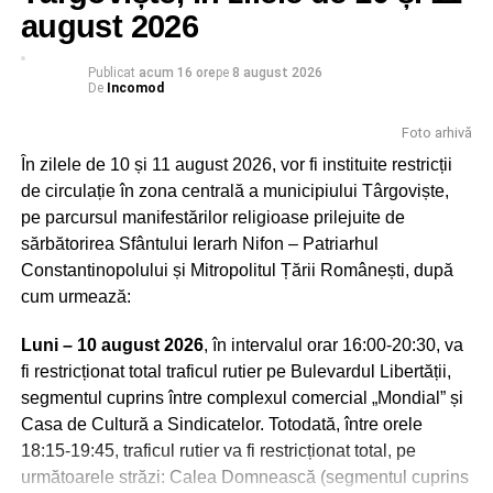
august 2026
Publicat
acum 16 ore
pe
8 august 2026
De
Incomod
Foto arhivă
În zilele de 10 și 11 august 2026, vor fi instituite restricții
Peştera Ialomiţei este situată în localitatea Moroeni,
de circulație în zona centrală a municipiului Târgoviște,
judetul Dâmboviţa, pe versantul drept al Cheilor Ialomiţei,
pe parcursul manifestărilor religioase prilejuite de
la o altitudine de 1.660 m, scobită în calcarele jurasice ale
sărbătorirea Sfântului Ierarh Nifon – Patriarhul
Muntelui Bătrâna. Numele acesteia vine de la râul
Constantinopolului și Mitropolitul Țării Românești, după
Ialomiţa, care izvorăşte la 10 km distanţă din circul glaciar
cum urmează:
numit Obârşia Ialomiţei, situată sub Vârful Găvanele
(2.479 m), aflat la 600 m de Vârful Omu şi la o distanţă
Luni – 10 august 2026
, în intervalul orar 16:00-20:30, va
mai mică de Vârful Ocolit, numit şi Bucura Dumbravă.
fi restricționat total traficul rutier pe Bulevardul Libertății,
segmentul cuprins între complexul comercial „Mondial” și
Încărcătura deosebită a acestor locuri i-a atras de-a lungul
Casa de Cultură a Sindicatelor. Totodată, între orele
timpului atât pe daci, cât şi pe primii creştini, călugării,
18:15-19:45, traficul rutier va fi restricționat total, pe
care se aflau în căutarea însingurării şi a unui loc de
următoarele străzi: Calea Domnească (segmentul cuprins
rugăciune departe de zgomotul lumii. Se spune că în