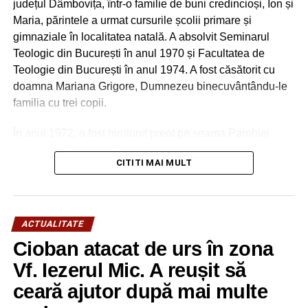
județul Dâmbovița, într-o familie de buni credincioși, Ion și
generație, de respectul pe care profesionalismul,
Maria, părintele a urmat cursurile școlii primare și
dăruirea, puterea de sacrificiu și realizările îl sădesc și
gimnaziale în localitatea natală. A absolvit Seminarul
îl consolidează în cugetul celor care își caută un punct
Teologic din București în anul 1970 și Facultatea de
de echilibru, un reper și un deziderat pentru
Teologie din București în anul 1974. A fost căsătorit cu
construcția României.
doamna Mariana Grigore, Dumnezeu binecuvântându-le
familia cu trei copii.
În anul 1972, a fost hirotonit preot pe seama Parohiei
Cucuteni, Protoieria Pucioasa, unde a slujit cu
CITITI MAI MULT
devotament până în anul 1991, când a fost transferat la
Parohia Pucioasa, dovedindu-se un slujitor statornic al
Bisericii și un părinte duhovnicesc apropiat de
credincioșii săi, până la pensionarea sa, în anul 2015.
ACTUALITATE
Cioban atacat de urs în zona
S-a remarcat prin restaurarea picturii bisericii parohiale de
la Pucioasa și realizarea unor importante lucrări de
Vf. Iezerul Mic. A reușit să
reabilitare a sfântului locaș, resfințit în anul 2004.
ceară ajutor după mai multe
Astăzi, mai mult ca oricând, trebuie să dăm cu toții