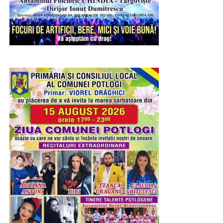
RECLAMA
RELATIONATE:
ACTUALITATE
CJD
CORNELIU ŞTEFAN
DÂMBOVIŢA
TEIŞ
ZIUA ARMATEI
URMATOAREA
Inspectoratul General pentru Imigrări face
angajări din sursă externă
NU RATAȚI
Nu ai certificat verde COVID? Află cum obții
documente de la ITM Dâmboviţa!