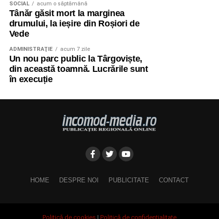
SOCIAL
acum o săptămână
Tânăr găsit mort la marginea
drumului, la ieșire din Roșiori de
Vede
ADMINISTRAŢIE
acum 7 zile
Un nou parc public la Târgoviște,
din această toamnă. Lucrările sunt
în execuție
HOME
DESPRE NOI
PUBLICITATE
CONTACT
Politică de cookies
|
Politică de confidențialitate