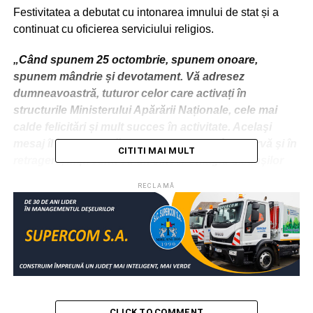
Festivitatea a debutat cu intonarea imnului de stat și a
continuat cu oficierea serviciului religios.
„Când spunem 25 octombrie, spunem onoare,
spunem mândrie și devotament. Vă adresez
dumneavoastră, tuturor celor care activați în
structurile Ministerului Apărării Naționale, cele mai
calde felicitări și mult succes în activitate. Acelaşi
mesaj îl îndrept şi către cadrele militare în rezervă şi în
CITITI MAI MULT
retragere, împreună cu un sincer omagiu distinşilor
veterani de război, pentru faptele lor de vitejie pentru
RECLAMĂ
apărarea pamântului strămoșesc și sacrificiul suprem
făcut în slujba țării.
Acum 77 de ani, ostaşii români au reuşit eliberarea
ultimei brazde de pământ românesc de sub ocupaţie
străină. Atunci, soldaţii români au dat dovadă de cel
mai nobil sentiment – iubirea de patrie şi au
CLICK TO COMMENT