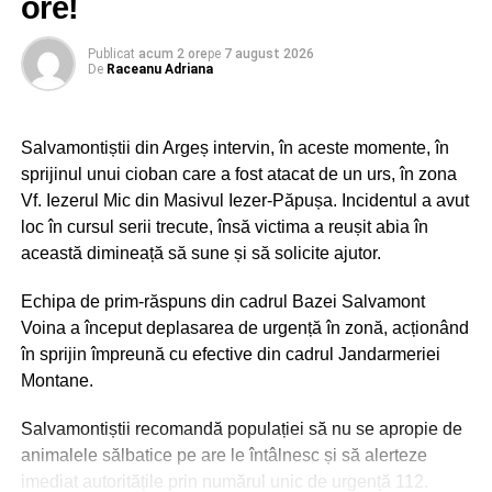
ore!
Slujba de înmormântare va fi oficiată în ziua de sâmbătă,
dovadă de responsabilitate, să arătăm că ne pasă de
8 august 2026, în biserica Parohiei Pucioasa I, ora 12.00,
noi și cei dragi nouă! Pandemia COVID-19 nu
după săvârșirea Sfintei Liturghii. Veșnică să-i fie
Publicat
acum 2 ore
pe
7 august 2026
reprezintă una dintre provocările care țin de
De
Raceanu Adriana
pomenirea!
securitatea militarizată, dar am putut vedea cu toții
rolul armatei în momentele dure ale acestei provocări
mondiale.
Salvamontiștii din Argeș intervin, în aceste momente, în
RECLAMA
sprijinul unui cioban care a fost atacat de un urs, în zona
Ca și în cazul dezastrelor naturale, forţele armate au
Vf. Iezerul Mic din Masivul Iezer-Păpușa. Incidentul a avut
devenit un pilon de susținere și în cazul acestei
loc în cursul serii trecute, însă victima a reușit abia în
provocări nemiloase, cauzată de virusul SARS-CoV-2.
această dimineață să sune și să solicite ajutor.
Încă de la începutul acestei pandemii, forțele armate
au sprijinit autoritățile locale și centrale, atât prin
BIROUL DE PRESĂ AL ARHIEPISCOPIEI
Echipa de prim-răspuns din cadrul Bazei Salvamont
expertiza calificată a medicilor militari, cât și prin
TÂRGOVIȘTEI
Voina a început deplasarea de urgență în zonă, acționând
sprijinul acordat la instalarea unităților de triaj
în sprijin împreună cu efective din cadrul Jandarmeriei
epidemiologic sau a montării de spitale multirol.
Urmărește Incomod Media și pe Google News
Montane.
Pentru toate aceste eforturi, vă mulțumim și ne
înclinăm cu respect”, a fost mesajul președintelui CJD
Salvamontiștii recomandă populației să nu se apropie de
Corneliu Ștefan.
animalele sălbatice pe are le întâlnesc și să alerteze
imediat autoritățile prin numărul unic de urgență 112.