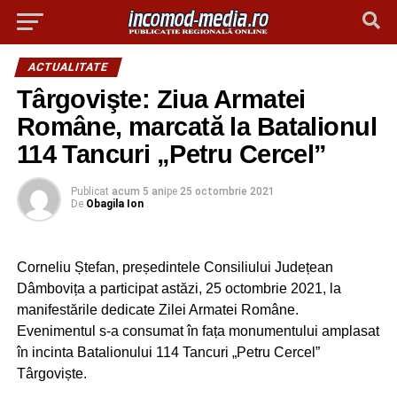
ACTUALITATE
Târgovişte: Ziua Armatei
Române, marcată la Batalionul
114 Tancuri „Petru Cercel”
Publicat
acum 5 ani
pe
25 octombrie 2021
De
Obagila Ion
Corneliu Ștefan, președintele Consiliului Județean
Dâmbovița a participat astăzi, 25 octombrie 2021, la
manifestările dedicate Zilei Armatei Române.
Evenimentul s-a consumat în fața monumentului amplasat
în incinta Batalionului 114 Tancuri „Petru Cercel”
Târgoviște.