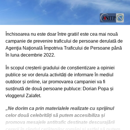
Închisoarea nu este doar între gratii! este cea mai nouă
campanie de prevenire traficului de persoane derulată de
Agenţia Naţională Împotriva Traficului de Persoane până
în luna decembrie 2022.
În scopul creșterii gradului de conștientizare a opiniei
publice se vor derula activități de informare în mediul
outdoor și online, iar promovarea campaniei va fi
susținută de două persoane publuce: Dorian Popa și
vloggerul Zalafet.
„Ne dorim ca prin materialele realizate cu sprijinul
celor două celebrități să putem accesibiliza și
promova mesajele antitrafic destinate descurajării
cererii în rândul cetățenilor români și astfel să putem