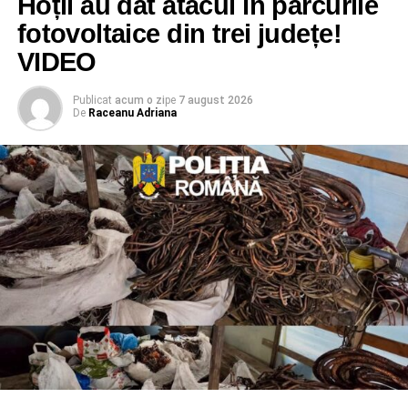
Hoții au dat atacul în parcurile
fotovoltaice din trei județe!
VIDEO
Publicat
acum o zi
pe
7 august 2026
De
Raceanu Adriana