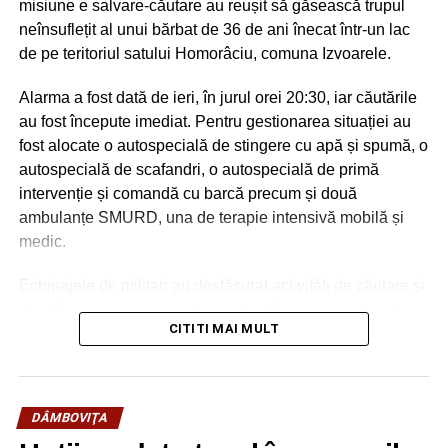
misiune e salvare-căutare au reușit să găsească trupul
neînsuflețit al unui bărbat de 36 de ani înecat într-un lac
de pe teritoriul satului Homorâciu, comuna Izvoarele.
Alarma a fost dată de ieri, în jurul orei 20:30, iar căutările
au fost începute imediat. Pentru gestionarea situației au
fost alocate o autospecială de stingere cu apă și spumă, o
autospecială de scafandri, o autospecială de primă
intervenție și comandă cu barcă precum și două
ambulanțe SMURD, una de terapie intensivă mobilă și
medic.
Echipajele de militari au desfășurat activități de căutare și
identificare a persoanei dispărute atât pe luciul de apă,
CITITI MAI MULT
cât și în zona de mal. În această dimineață, din nefericire,
bărbatul a fost găsit decedat.
Urmărește Incomod Media și pe Google News
DÂMBOVIŢA