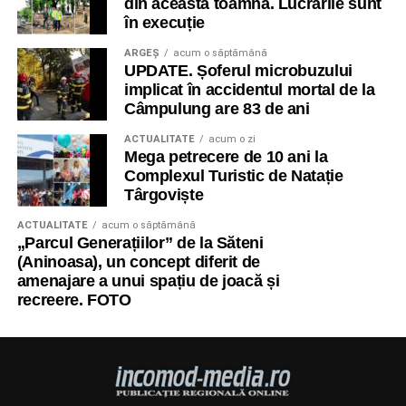
din această toamnă. Lucrările sunt
în execuție
ARGEȘ
acum o săptămână
UPDATE. Șoferul microbuzului
implicat în accidentul mortal de la
Câmpulung are 83 de ani
ACTUALITATE
acum o zi
Mega petrecere de 10 ani la
Complexul Turistic de Natație
Târgoviște
ACTUALITATE
acum o săptămână
„Parcul Generațiilor” de la Săteni
(Aninoasa), un concept diferit de
amenajare a unui spațiu de joacă și
recreere. FOTO