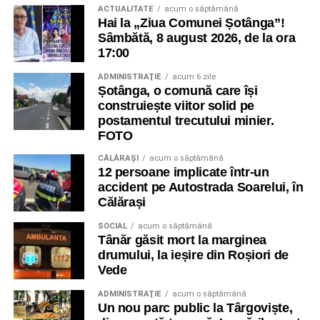
ACTUALITATE
acum o săptămână
Hai la „Ziua Comunei Șotânga”!
Sâmbătă, 8 august 2026, de la ora
17:00
ADMINISTRAŢIE
acum 6 zile
Șotânga, o comună care își
construiește viitor solid pe
postamentul trecutului minier.
FOTO
CĂLĂRAŞI
acum o săptămână
12 persoane implicate într-un
accident pe Autostrada Soarelui, în
Călărași
SOCIAL
acum o săptămână
Tânăr găsit mort la marginea
drumului, la ieșire din Roșiori de
Vede
ADMINISTRAŢIE
acum o săptămână
Un nou parc public la Târgoviște,