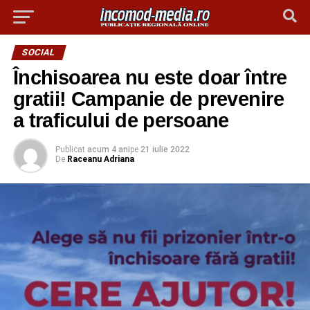
SOCIAL
Închisoarea nu este doar între
gratii! Campanie de prevenire
a traficului de persoane
Publicat
acum 4 ani
pe
21 iulie 2022
De
Raceanu Adriana