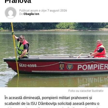
Prahova
Publicat
acum o zi
pe
7 august 2026
De
Obagila Ion
RELATIONATE:
ÎNCHISOARE
PREVENIRE
SOCIAL
TRAFIC PERSOANE
URMATOAREA
3 cele mai populare cazinouri online
NU RATAȚI
De ce să joci la Unibet Casino
Foto cu caracter ilustrativ
În această dimineață, pompierii militari prahoveni și
scafandri de la ISU Dâmboviţa solicitați aseară pentru o