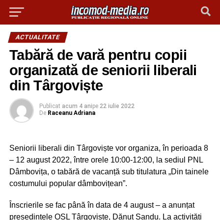
ACTUALITATE
Tabără de vară pentru copii
organizată de seniorii liberali
din Târgoviște
Publicat
acum 4 ani
pe
22 iulie 2022
De
Raceanu Adriana
Seniorii liberali din Târgoviște vor organiza, în perioada 8
– 12 august 2022, între orele 10:00-12:00, la sediul PNL
Dâmbovița, o tabără de vacanță sub titulatura „Din tainele
costumului popular dâmbovițean”.
Înscrierile se fac până în data de 4 august – a anunțat
presedintele OSL Târgoviște, Dănuț Sandu. La activități