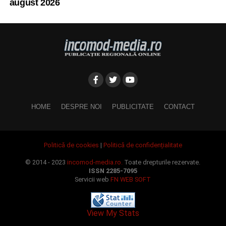
august 2026
HOME
DESPRE NOI
PUBLICITATE
CONTACT
Politică de cookies
|
Politică de confidențialitate
© 2014 - 2023
incomod-media.ro.
Toate drepturile rezervate.
ISSN 2285-7095
Servicii web
FN WEB SOFT
View My Stats