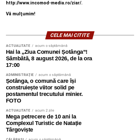
http://www.incomod-media.ro/ziar/.
Vă mulţumim!
CELE MAI CITITE
ACTUALITATE
acum o săptămână
Hai la „Ziua Comunei Șotânga”!
Sâmbătă, 8 august 2026, de la ora
17:00
ADMINISTRAŢIE
acum o săptămână
Șotânga, o comună care își
construiește viitor solid pe
postamentul trecutului minier.
FOTO
ACTUALITATE
acum 2 zile
Mega petrecere de 10 ani la
Complexul Turistic de Natație
Târgoviște
CĂLĂRAŞI
acum o săptămână