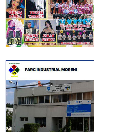
Și, ca o încununare a evenimentulului „Ziua Comunei
Șotânga”, a fost spectacolul muzical artistic. Pe scena
amplasată în parc, au evoluat pe parcursul întregii după
amiezi și până târziu în noapte, copiii, artiști în devenire,
și soliști celebri, invitați special pentru a încânta miiile de
oameni veniți nu numai din Șotânga, ci din toate
localitățile învecinate, pentru a se bucura de muzica
populara interpretată de artiștii Ansamblului Folcloric
Peştera Ialomiţei are o dezvoltare cumulată de 1.128
„Chindia”, dirijat de Ionuț Dumitrescu. Apoi, rând pe rând,
metri, dintre care doar 480 sunt accesibili şi amenajaţi
au fost aplaudați la scenă deschisă și au încins atmosfera
pentru vizitare. Temperatura în peşteră oscilează între 5 şi
Cristina Turcu Preda, Simona Dinescu, Raoul, Lino
6 grade. Umiditatea este destul de mare, între 85 şi 100%.
Golden și, înainte de superbul foc de artificii care a