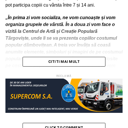
pot participa copiii cu vârsta între 7 și 14 ani.
„În prima zi vom socializa, ne vom cunoaște și vom
organiza grupele de vârstă. În a doua zi vom face o
vizită la Centrul de Artă și Creație Populară
Târgoviște, unde li se va prezenta copiilor costumul
popular dâmbovițean. A treia vor învăța să coasă
anumite elemente, simboluri și imagini de pe costumul
popular. A patra zi va fi dedicată simbolisticii folosite
CITITI MAI MULT
pe costumul popular dâmbovițean. În ultima zi vom
organiza un party, unde vom prezenta și dansuri
RECLAMĂ
populare specifice zonei Munteniei: hora, sârba,
călușarii”, a precizat Iuliana Bor – referent cultural,
citată de MediaFluxDb.
Urmărește Incomod Media și pe Google News
RELATIONATE:
ACTUALITATE
COPII
LIBERALI
PNL
SENIORI
TABĂRĂ
CLICK TO COMMENT