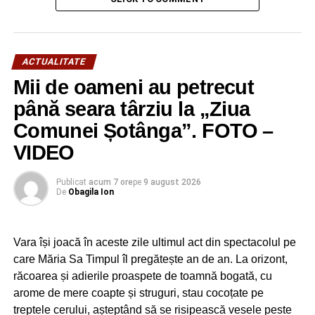
URMATOAREA
Haideți să-l ajutăm pe Eduard să revină acasă, la
Târgoviște, lângă copiii săi! Orice donație
ACTUALITATE
contează!
Mii de oameni au petrecut
NU RATAȚI
Concert simfonic în aer liber la Târgoviște.
până seara târziu la „Ziua
Intrarea este liberă
Comunei Șotânga”. FOTO –
VIDEO
Publicat
acum 7 ore
pe
9 august 2026
De
Obagila Ion
Vara își joacă în aceste zile ultimul act din spectacolul pe
care Măria Sa Timpul îl pregătește an de an. La orizont,
răcoarea și adierile proaspete de toamnă bogată, cu
arome de mere coapte și struguri, stau cocoțate pe
treptele cerului, așteptând să se risipească vesele peste