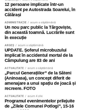
12 persoane implicate într-un
accident pe Autostrada Soarelui, în
Călărași
ADMINISTRAŢIE
acum o săptămână
Un nou parc public la Târgoviște,
din această toamnă. Lucrările sunt
în execuție
ARGEȘ
acum o săptămână
UPDATE. Șoferul microbuzului
implicat în accidentul mortal de la
Câmpulung are 83 de ani
ACTUALITATE
acum o săptămână
„Parcul Generațiilor” de la Săteni
(Aninoasa), un concept diferit de
amenajare a unui spațiu de joacă și
recreere. FOTO
ACTUALITATE
acum 4 zile
Programul evenimentelor prilejuite
de „Zilele Comunei Potlogi”, 15-16