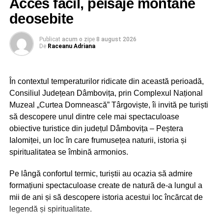
Acces facil, peisaje montane
Încheagă. Întăresc.
deosebite
Publicat
acum o zi
pe
8 august 2026
De
Raceanu Adriana
În contextul temperaturilor ridicate din această perioadă,
Consiliul Județean Dâmbovița, prin Complexul Național
Muzeal „Curtea Domnească” Târgoviște, îi invită pe turiști
să descopere unul dintre cele mai spectaculoase
obiective turistice din județul Dâmbovița – Peștera
Ialomiței, un loc în care frumusețea naturii, istoria și
spiritualitatea se îmbină armonios.
Pe lângă confortul termic, turiștii au ocazia să admire
formațiuni spectaculoase create de natură de-a lungul a
mii de ani și să descopere istoria acestui loc încărcat de
legendă și spiritualitate.