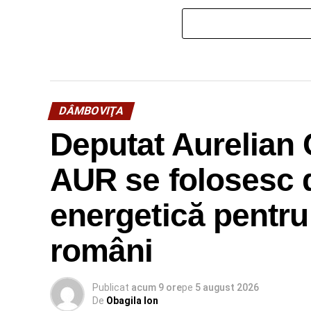
DÂMBOVIŢA
Deputat Aurelian 
AUR se folosesc d
energetică pentru
români
Publicat
acum 9 ore
pe
5 august 2026
De
Obagila Ion