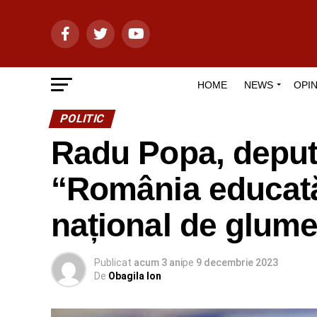
HOME
NEWS
OPIN
POLITIC
Radu Popa, deputa
“România educată
național de glume
Publicat
acum 3 ani
pe
9 decembrie 2023
De
Obagila Ion