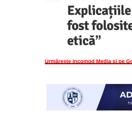
Urmărește Incomod Media și pe G