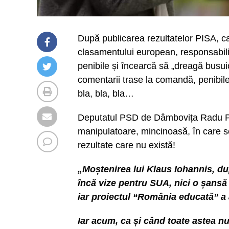
După publicarea rezultatelor PISA, 
clasamentului european, responsabilii 
penibile și încearcă să „dreagă busui
comentarii trase la comandă, penibile, 
bla, bla, bla…
Deputatul PSD de Dâmbovița Radu P
manipulatoare, mincinoasă, în care s
rezultate care nu există!
„Moștenirea lui Klaus Iohannis, 
încă vize pentru SUA, nici o șansă
iar proiectul “România educată” a 
Iar acum, ca și când toate astea nu