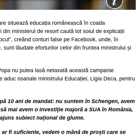
care situează educația românească în coada
din ministerul de resort caută tot soiul de explicații
ocul”, creând conturi false pe Facebook, unde, în
sunt lăudate eforturilor celor din fruntea ministrului și
opa nu putea lasă netaxată această campanie
e aduc osanale ministrului Educației, Ligia Deca, pentru
după 10 ani de mandat: nu suntem în Schengen, avem
 să mai avem o investiție majoră a SUA în România,
ajuns subiect național de glume.
 ar fi suficiente, vedem o mână de proști care se