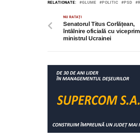
RELATIONATE:
GLUME
POLITIC
PSD
NU RATAȚI
Senatorul Titus Corlățean,
întâlnire oficială cu viceprim
ministrul Ucrainei