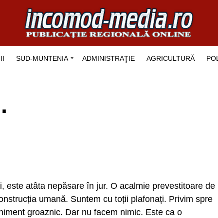
II
SUD-MUNTENIA
ADMINISTRAŢIE
AGRICULTURĂ
POL
…
i, este atâta nepăsare în jur. O acalmie prevestitoare de
onstrucția umană. Suntem cu toții plafonați. Privim spre
veniment groaznic. Dar nu facem nimic. Este ca o