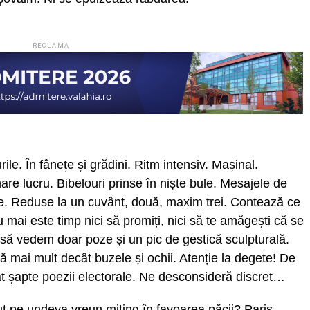
RECLAMA
rile. În fânețe și grădini. Ritm intensiv. Mașinal.
are lucru. Bibelouri prinse în niște bule. Mesajele de
e. Reduse la un cuvânt, două, maxim trei. Contează ce
mai este timp nici să promiți, nici să te amăgești că se
o să vedem doar poze și un pic de gestică sculpturală.
ă mai mult decât buzele și ochii. Atenție la degete! De
ât șapte poezii electorale. Ne desconsideră discret…
t pe undeva vreun miting în favoarea păcii? Paris,