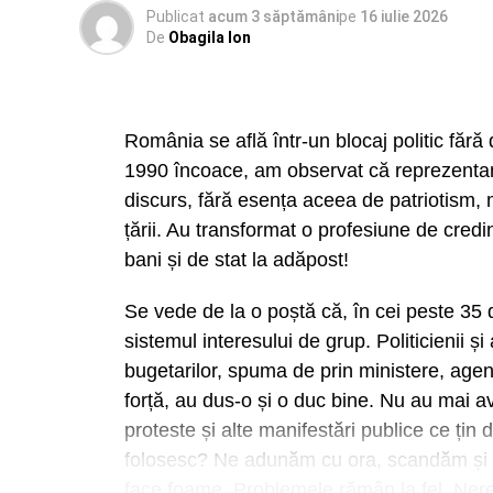
Publicat
acum 3 săptămâni
pe
16 iulie 2026
De
Obagila Ion
România se află într-un blocaj politic fără
1990 încoace, am observat că reprezentanții
discurs, fără esența aceea de patriotism,
țării. Au transformat o profesiune de credi
bani și de stat la adăpost!
Se vede de la o poștă că, în cei peste 35 d
sistemul interesului de grup. Politicienii și
bugetarilor, spuma de prin ministere, agenț
forță, au dus-o și o duc bine. Nu au mai av
proteste și alte manifestări publice ce țin 
folosesc? Ne adunăm cu ora, scandăm și s
face foame. Problemele rămân la fel. Nere