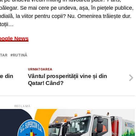
bălegar. Se mai cere pe undeva, așa, în piețele publice,
ondială, la viitor pentru copii? Nu. Omenirea trăiește dur.
toții…
oogle News
TAR
RUTINĂ
URMATOAREA
te din
Vântul prosperității vine și din
Qatar! Când?
RECLAMĂ