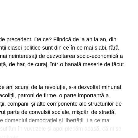
 de precedent. De ce? Fiindcă de la an la an, din
 clasei politice sunt din ce în ce mai slabi, fără
 mai neinteresați de dezvoltarea socio-economică a
nță, de har, de curaj, într-o banală meserie de făcut
e ani scurși de la revoluție, s-a dezvoltat minunat
 acoliții, patroni de firme, o parte importantă a
ii, companii și alte componente ale structurilor de
ut parte de convulsii sociale, mișcări de stradă,
de domeniul democrației și libertății. La ce mai
uflăm în vuvuzele și apoi plecăm acasă, că ni se
zolvate.