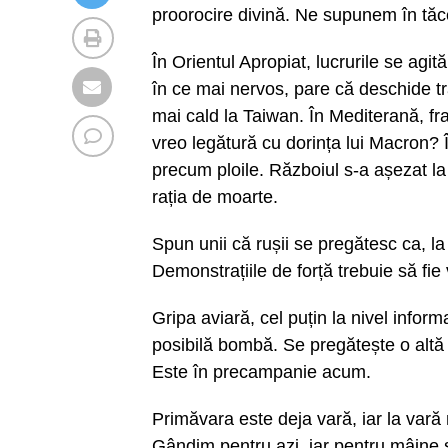
proorocire divină. Ne supunem în tăc
În Orientul Apropiat, lucrurile se agită
în ce mai nervos, pare că deschide tra
mai cald la Taiwan. În Mediterană, fr
vreo legătură cu dorința lui Macron? 
precum ploile. Războiul s-a așezat la
rația de moarte.
Spun unii că rușii se pregătesc ca, la
Demonstrațiile de forță trebuie să fie 
Gripa aviară, cel puțin la nivel infor
posibilă bombă. Se pregătește o alt
Este în precampanie acum.
Primăvara este deja vară, iar la vară 
Gândim pentru azi, iar pentru mâine