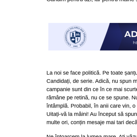
La noi se face politică. Pe toate șanțu
Candidați, de serie. Adică, nu spun m
campanie sunt din ce în ce mai scurt
rămâne pe retină, nu ce se spune. Nu 
întâmplă. Probabil, în anii care vin, 
Uitați-vă la mâini! Au început să spun
multe ori, conțin mesaje mai tari dec
Ne întoarcem la lumea mare. Ați văzu