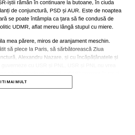
R-iștii rămân în continuare la butoane, în ciuda
țară, unul din zona ONG. Ales pe criteriul „nu am
erdanți de conjunctură, PSD și AUR. Este de noaptea
ânii, nu riscăm. Preferăm apele line, fără să
nară se poate întâmpla ca țara să fie condusă de
dânci decât cele nărăvașe.
politic UDMR, aflat mereu lângă stupul cu miere.
mila mea părere, miros de aranjament meschin.
RECLAMA
tit să plece la Paris, să sărbătorească Ziua
unctură, Alexandru Nazare, și cu încăpățânatele și
să guverneze cu USR și PNL, USR și PNL nu vrea
ea să se asocieze nimeni. UDMR prezent în tot și
. Ceva de vis!
TITI MAI MULT
 nedumerirea. Cel mult, înjurăm și comentăm
, ne-am pricopsit! Dacă aveți sânge în instalație,
ncând cojile pe caldarâmul fierbinte al patriei.
dicator al funcționării democrației în România!
i?
culise vă duc și mai mult în derizoriu, iar noi,
ați!
e News
e News