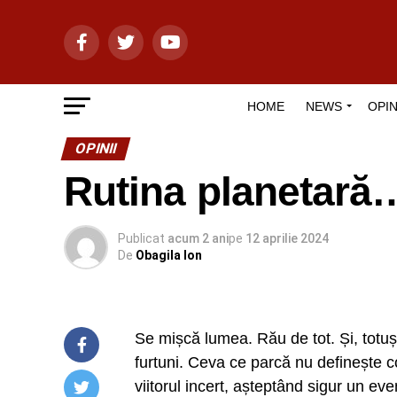
HOME
NEWS
OPIN
OPINII
Rutina planetară
Publicat
acum 2 ani
pe
12 aprilie 2024
De
Obagila Ion
Se mișcă lumea. Rău de tot. Și, totuș
furtuni. Ceva ce parcă nu definește c
viitorul incert, așteptând sigur un e