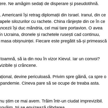
ere. Ne amăgim sedați de disperare și pseudotihnă.
. Americanii își retrag diplomații din Israel. Iranul, din ce
pele silozurilor cu rachete. China rânjește din ce în ce
ancezii își duc mândria, cel mai tare portavion. O avea
În Ucraina, dronele și rachetele rusești cad continuu,
 masa obișnuinței. Fiecare este pregătit să-și primească
 toamnă, să ia din nou în vizor Kievul. Iar un convoi?
vizibile și crâncene.
mațional, devine periculoasă. Privim spre găină, ca spre o
ă pandemie. Cineva pare să se ocupe de treaba asta.
nu știm ce mai avem. Trăim într-un ciudat imprevizibil.
 șovăim. Ni se epuizează răbdarea.