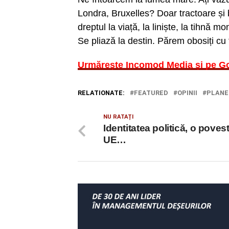
Londra, Bruxelles? Doar tractoare și 
dreptul la viață, la liniște, la tihnă m
Se pliază la destin. Părem obosiți cu 
Urmărește Incomod Media și pe G
RELATIONATE:
FEATURED
OPINII
PLANE
NU RATAȚI
Identitatea politică, o poves
UE…