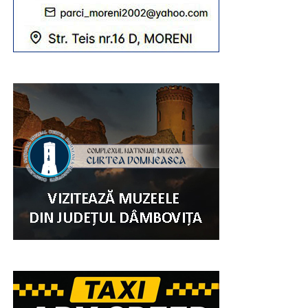
la ceremoniile sfinte să participe peste 20.000 de
credincioși, din Eparhie, din județele învecinate, dar și din
alte zone ale țării.
„Sfânta Liturghie va fi săvârșită de către
Înaltpreasfințitul Părinte Arhiepiscop și Mitropolit
Nifon, împreună cu Ierarhii invitați: Înaltpreasfințitul
Părinte Varsanufie – Arhiepiscopul Râmnicului,
Preasfințitul Părinte Visarion – Episcopul Tulcii,
Preasfințitul Părinte Ieronim – Episcopul Daciei Felix
și Preasfințitul Părinte Teofil Trotușanul – Episcop
Vicar al Arhiepiscopiei Romanului și Bacăului.
RECLAMA