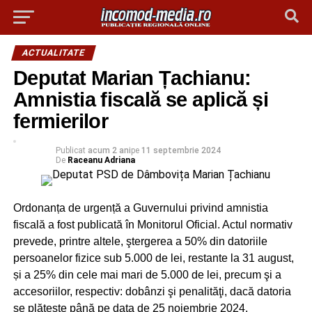
ACTUALITATE
Deputat Marian Țachianu:
Amnistia fiscală se aplică și
fermierilor
Publicat
acum 2 ani
pe
11 septembrie 2024
De
Raceanu Adriana
Ordonanța de urgență a Guvernului privind amnistia
fiscală a fost publicată în Monitorul Oficial. Actul normativ
prevede, printre altele, ştergerea a 50% din datoriile
persoanelor fizice sub 5.000 de lei, restante la 31 august,
și a 25% din cele mai mari de 5.000 de lei, precum şi a
accesoriilor, respectiv: dobânzi şi penalităţi, dacă datoria
se plăteşte până pe data de 25 noiembrie 2024.