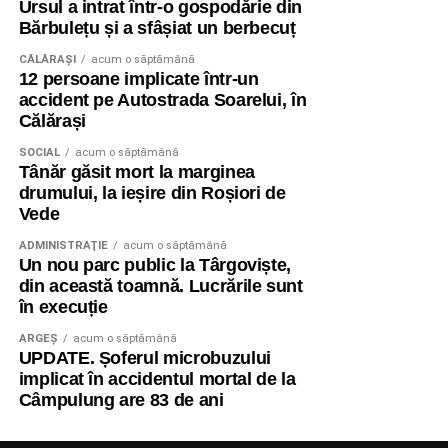
Ursul a intrat într-o gospodărie din
Bărbulețu și a sfâșiat un berbecuț
CĂLĂRAŞI
acum o săptămână
12 persoane implicate într-un
accident pe Autostrada Soarelui, în
Călărași
SOCIAL
acum o săptămână
Tânăr găsit mort la marginea
drumului, la ieșire din Roșiori de
Vede
ADMINISTRAŢIE
acum o săptămână
Un nou parc public la Târgoviște,
din această toamnă. Lucrările sunt
în execuție
ARGEȘ
acum o săptămână
UPDATE. Șoferul microbuzului
implicat în accidentul mortal de la
Câmpulung are 83 de ani