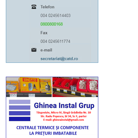
21:00. Totodată, marți, 11 august, între orele 06:00-
13:00, Bulevardul Libertății va fi închis total circulației
rutiere.
RECLAMA
Având în vedere toate acestea, îi rog pe toți cei
afectați să manifeste înțelegere, răbdare și
bunăvoință”, a transmis pr. conf. univ. dr. Ionuț
Ghibanu – vicar eparhial al Arhiepiscopiei Târgoviștei.
Urmărește Incomod Media și pe Google News