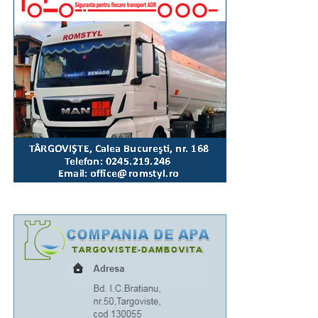
marți, 11 august, tinerii voluntari din cadrul comitetelor
parohiale vor igieniza, împreună cu angajații Primăriei,
zona Parcului Mitropoliei.
„Așa cum se întâmplă la astfel de manifestări, unii
dintre concetățenii noștri sau cei aflați în tranzit vor fi
temporar afectați de necesarele restricții de circulație.
Astfel, luni, 10 august, între orele 16:00-20:30, traficul
rutier va fi închis total pe Bulevardul Libertății,
segmentul cuprins între complexul „Mondial” și Casa
de Cultură a Sindicatelor. Totodată, între orele 18:15-
19:45, traficul va fi oprit pe Calea Domnească (între
sensul giratoriu de la Colegiul „Ienăchiță Văcărescu”
și Str. Stelea), Str. Stelea și Str. Revoluției. Nu vor
putea fi parcate autoturismele pe Bulevardul Libertății
(segmentul cuprins între complexul „Mondial” și Casa
Sindicatelor), începând cu ziua de luni, 10 august, ora
15:00, până marți, 11 august, ora 15:00, iar pe Strada
Revoluției, în ziua de 10 august, între orele 15:00-