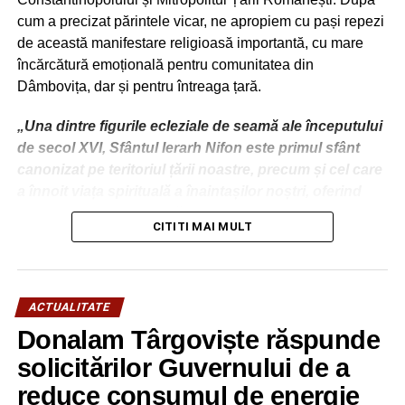
Moreni
cum a precizat părintele vicar, ne apropiem cu pași repezi
NU RATAȚI
de această manifestare religioasă importantă, cu mare
Deputat Carmen Holban: 2,3 milioane de
încărcătură emoțională pentru comunitatea din
pensionari pot beneficia de medicamente
compensate 90%
Dâmbovița, dar și pentru întreaga țară.
„Una dintre figurile ecleziale de seamă ale începutului
de secol XVI, Sfântul Ierarh Nifon este primul sfânt
canonizat pe teritoriul țării noastre, precum și cel care
a înnoit viața spirituală a înaintașilor noștri, oferind
premisele marii dezvoltări culturale din deceniile ce au
CITITI MAI MULT
urmat păstoririi sale.
Numele său este strâns legat de utilizarea tiparului, cel
mai nou mijloc de comunicare al acelei epoci, pe care
ACTUALITATE
l-a promovat cu viziune și curaj, precum și de
Donalam Târgoviște răspunde
formarea spirituală a Sf. Voievod Neagoe Basarab,
ucenicul său cel mai cunoscut, model peste timp
solicitărilor Guvernului de a
pentru tineri și pentru cei chemați să conducă
reduce consumul de energie
societatea și țara.