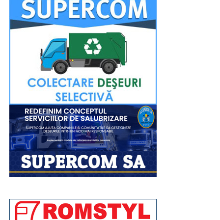
Închinarea la sfintele moaște se va putea face până
seara, târziu, pentru a oferi tuturor credincioșilor
posibilitatea de a participa. Evenimentul religios va fi
transmis în direct pe pagina de Facebook a Arhiepiscopiei
Târgoviștei.
La fel ca și în anii precedenți, la finalul evenimentului de