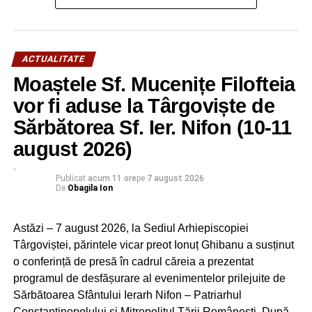
scape de datorii, pentru că, așa cum a spus ministrul
Finanțelor, o nouă amnistie fiscală ar mai putea fi
acordată peste 10 ani sau chiar deloc”, a punctat
ACTUALITATE
deputatul PSD de Dâmbovița Marian Țachianu.
Moaștele Sf. Mucenițe Filofteia
Urmărește Incomod Media și pe Google News
vor fi aduse la Târgoviște de
Sărbătorea Sf. Ier. Nifon (10-11
RECLAMA
august 2026)
Publicat
acum 11 ore
pe
7 august 2026
De
Obagila Ion
Astăzi – 7 august 2026, la Sediul Arhiepiscopiei
RELATIONATE:
ACTUALITATE
AGRICULTURĂ
Târgoviștei, părintele vicar preot Ionuț Ghibanu a susținut
AMNISTIE FISCALĂ
DEPUTAT
FEATURED
FERMIERI
MARIAN ŢACHIANU
o conferință de presă în cadrul căreia a prezentat
programul de desfășurare al evenimentelor prilejuite de
URMATOAREA
Sărbătoarea Sfântului Ierarh Nifon – Patriarhul
12 septembrie 2024. George Simion (AUR) vine la
Constantinopolului și Mitropolitul Țării Românești. După