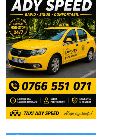
Înaltpreasfinția Sa va lansa, la finalul sfintei slujbe,
volumele recent tipărite de Editura Arhiepiscopiei
Târgoviștei: „Voievozi de la Târgoviște – ctitori de
spiritualitate ortodoxă” și „Mitropolitul Ștefan I al Țării
Românești – promotor al misiunii Bisericii prin
intermediul tiparului”, precum și broșurile din colecția
misionar-educativă dedicată tinerilor: „Familia –
fundament al valorilor Evangheliei lui Hristos” și
„Credință și mărturisire în spațiul virtual”.
După aceea, Chiriarhul nostru va acorda „Diploma de
Excelență Sfântul Ierarh Nifon” și premii elevilor care
au obținut primele locuri la etapa națională a
Olimpiadelor și Concursurilor școlare 2025-2026,
precum și profesorilor lor îndrumători, celor 4 elevi
care au obținut media generală 10 la Examenul de
Bacalaureat, precum și unor tineri campioni la diferite
competiții internaționale” a mai spus părintele vicar.