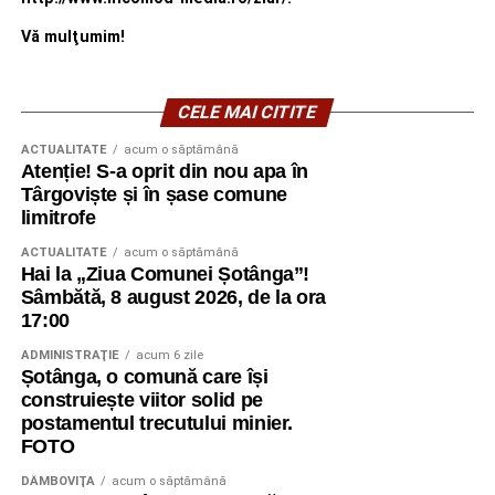
Vă mulţumim!
CELE MAI CITITE
ACTUALITATE
acum o săptămână
Atenție! S-a oprit din nou apa în
Târgoviște și în șase comune
limitrofe
ACTUALITATE
acum o săptămână
Hai la „Ziua Comunei Șotânga”!
Sâmbătă, 8 august 2026, de la ora
17:00
ADMINISTRAŢIE
acum 6 zile
Șotânga, o comună care își
construiește viitor solid pe
postamentul trecutului minier.
FOTO
DÂMBOVIŢA
acum o săptămână