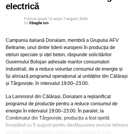
electrică
Sărbătoarea Sf. Ier. Nifon, care se va desfășura în
Publicat
acum 12 ore
pe
7 august 2026
zilele de 10 și 11 august 2026, va fi coordonată de
De
Obagila Ion
către Înaltpreasfințitul Părinte Mitropolit Nifon,
Arhiepiscopul Târgoviștei și Exarh Patriarhal”, a
Campania italiană Donalam, membră a Grupului AFV
precizat părintele vicar al Arhiepiscopiei Târgoviștei,
Beltrame, unul dintre liderii europeni în producția de
preotul Ionuț Ghibanu.
oțeluri speciale și oțel beton, răspunde solicitărilor
Guvernului Bolojan adresate marilor consumatori
Evenimentele vor debuta luni, 10 august, la ora 17:00, cu
industriali, de a reduce voluntar consumul de energie și
slujba Vecerniei, săvârșită pe un podium special
își aliniază programul operațional al unităților din Călărași
amenajat lângă Catedrala Mitropolitană din Târgoviște.
și Târgoviște, în intervalul 19:00–23:00.
La finalul sfintei slujbe, IPS Nifon – Arhiepiscopul și
Mitropolitul Târgoviștei va premia elevii care au obținut
La Laminorul din Călărași, Donalam a replanificat
primele locuri la etapa județeană a Olimpiadei Naționale
programul de producție pentru a reduce consumul de
de Religie și a Olimpiadei Naționale Interdisciplinare
energie în intervalul 19:00–23:00. În paralel, la
„Cultură și spiritualitate românească”, împreună cu
Combinatul din Târgoviște, producția a fost oprită
profesorii coordonatori.
începând cu 5 august pentru desfășurarea reviziei tehnice
anuale. Suprapunerea reviziei cu perioada în care