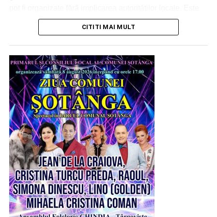
pot fi organizate fără implicarea autorităților locale. Este
drept, vremurile, convulsiile acestei planete care parcă nu
CITITI MAI MULT
își mai găsește azimutul în Univers, nu prea sunt
favorabile unor sărbători. Dar noi, românii, avem modul
nostru de a mulțumi cerului și pământului, Celui care ne
veghează din Infinit, pentru grijă și pentru ceea ce ne
oferă spre a trăi feriți de rele și oarecum îndestulați. „Zilele
comunelor”, care se încropesc pe ici pe colea, unde se
adună toată suflarea satului pentru a petrece, pentru a ieși
din rutina existențială, au tocmai acest dar. Unesc.
Încheagă. Întăresc.