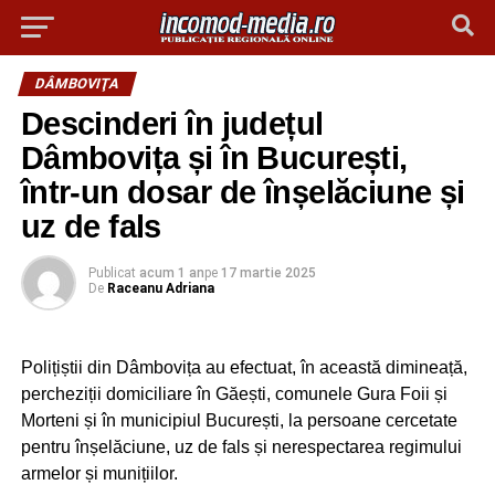
DÂMBOVIŢA
Descinderi în județul
Dâmbovița și în București,
într-un dosar de înșelăciune și
uz de fals
Publicat
acum 1 an
pe
17 martie 2025
De
Raceanu Adriana
Polițiștii din Dâmbovița au efectuat, în această dimineață,
percheziții domiciliare în Găești, comunele Gura Foii și
Morteni și în municipiul București, la persoane cercetate
pentru înșelăciune, uz de fals și nerespectarea regimului
armelor și munițiilor.