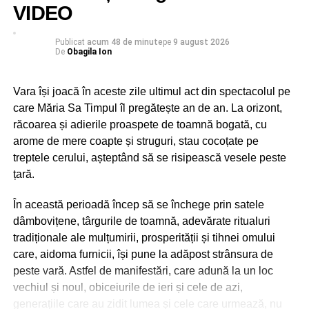
VIDEO
Publicat
acum 48 de minute
pe
9 august 2026
De
Obagila Ion
Vara își joacă în aceste zile ultimul act din spectacolul pe
care Măria Sa Timpul îl pregătește an de an. La orizont,
răcoarea și adierile proaspete de toamnă bogată, cu
arome de mere coapte și struguri, stau cocoțate pe
treptele cerului, așteptând să se risipească vesele peste
țară.
În această perioadă încep să se închege prin satele
dâmbovițene, târgurile de toamnă, adevărate ritualuri
tradiționale ale mulțumirii, prosperității și tihnei omului
care, aidoma furnicii, își pune la adăpost strânsura de
peste vară. Astfel de manifestări, care adună la un loc
vechiul și noul, obiceiurile de ieri și cele de azi,
generațiile care au zidit lumea și cele care urmează, nu