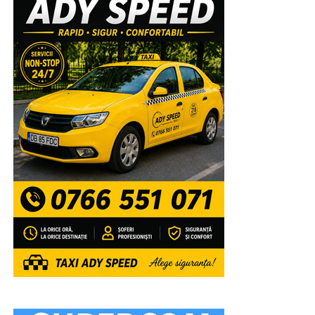
amplasată în parc, au evoluat pe parcursul întregii după
amiezi și până târziu în noapte, copiii, artiști în devenire,
și soliști celebri, invitați special pentru a încânta miiile de
oameni veniți nu numai din Șotânga, ci din toate
localitățile învecinate, pentru a se bucura de muzica
populara interpretată de artiștii Ansamblului Folcloric
„Chindia”, dirijat de Ionuț Dumitrescu. Apoi, rând pe rând,
au fost aplaudați la scenă deschisă și au încins atmosfera
Cristina Turcu Preda, Simona Dinescu, Raoul, Lino
Golden și, înainte de superbul foc de artificii care a
luminat feeric cerul, Jean de la Craiova.
RECLAMA
VIDEO