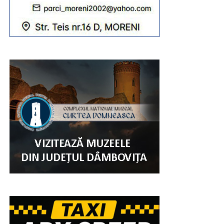
Și, ca o încununare a evenimentulului „Ziua Comunei
Șotânga”, a fost spectacolul muzical artistic. Pe scena