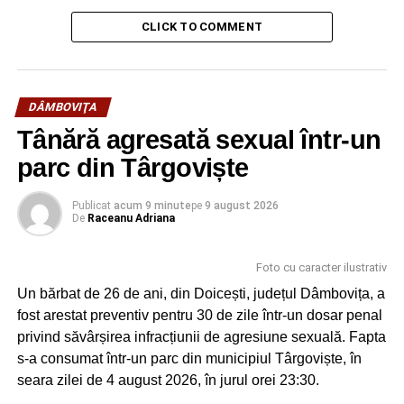
CLICK TO COMMENT
DÂMBOVIŢA
Tânără agresată sexual într-un
parc din Târgoviște
Publicat
acum 9 minute
pe
9 august 2026
De
Raceanu Adriana
Foto cu caracter ilustrativ
Un bărbat de 26 de ani, din Doicești, județul Dâmbovița, a
fost arestat preventiv pentru 30 de zile într-un dosar penal
privind săvârșirea infracțiunii de agresiune sexuală. Fapta
s-a consumat într-un parc din municipiul Târgoviște, în
seara zilei de 4 august 2026, în jurul orei 23:30.