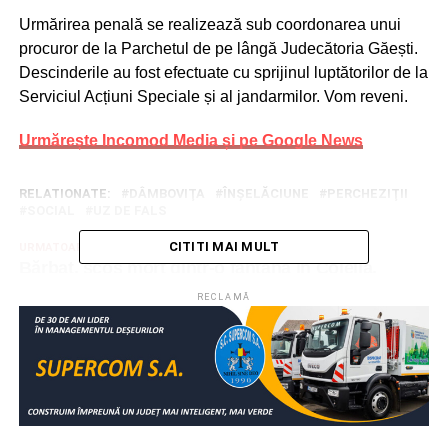
Urmărirea penală se realizează sub coordonarea unui
procuror de la Parchetul de pe lângă Judecătoria Găești.
Descinderile au fost efectuate cu sprijinul luptătorilor de la
Serviciul Acțiuni Speciale și al jandarmilor. Vom reveni.
Urmărește Incomod Media și pe Google News
RELATIONATE:
DÂMBOVIŢA
ÎNŞELĂCIUNE
PERCHEZIŢII
SOCIAL
UZ DE FALS
CITITI MAI MULT
URMATOAREA
Bărbat, scos mort dintr-o fântână în Colelia,
județul Ialomița
RECLAMĂ
NU RATAȚI
SC Elegant Modern SRL: Anunț depunere
solicitare obținere autorizație de mediu