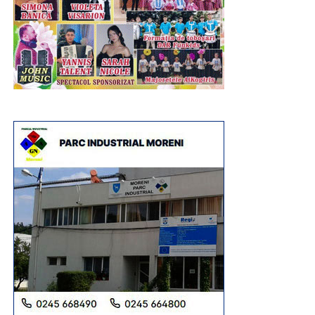
Maratonul de sărbătoare s-a consumat în parcul de
recreere din inima comunei, loc cu rădăcini adânci în
tradiția muncitorească a localității. Tot în luna august, dar
în 2013, administrația publică locală și primarul de atunci
și de acum, Constantin Stroe, au inaugurat, pe
amplasamentul unui teren degradat rămas moștenire de
la fosta exploatare minieră, această zonă de odihnă și
promenadă, amenajată cu alei, bănci, spații de joacă
pentru copii, teren de sport și foișoare. Și, ca într-un târg
unde diversitatea este regină, pentru a fi toată lumea
mulțumită, și la Șotânga erau întinse, de-a lungul aleilor
de la intrare în parc, tarabe cu tot soiul de produse
tradiționale, dulciuri, jucării etc. Se vindeau bere și
limonadă, iar micii erau la loc de cinste, nelipsiți la astfel
de sărbători.