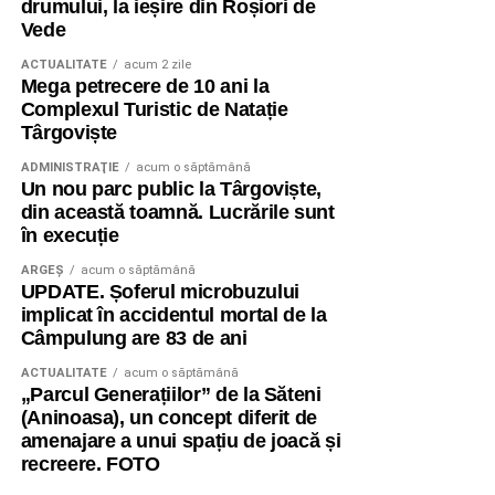
drumului, la ieșire din Roșiori de
Vede
ACTUALITATE
acum 2 zile
Mega petrecere de 10 ani la
Complexul Turistic de Natație
Târgoviște
ADMINISTRAŢIE
acum o săptămână
Un nou parc public la Târgoviște,
din această toamnă. Lucrările sunt
în execuție
ARGEȘ
acum o săptămână
UPDATE. Șoferul microbuzului
implicat în accidentul mortal de la
Câmpulung are 83 de ani
ACTUALITATE
acum o săptămână
„Parcul Generațiilor” de la Săteni
(Aninoasa), un concept diferit de
amenajare a unui spațiu de joacă și
recreere. FOTO