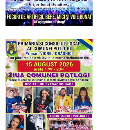
Ieri – 8 august 2026, a fost Șotânga. Înainte de a porni
petrecerea, în cadrul ședinței festive a Consiliului Local
prilejuită de sărbătoarea comunei, primarul Constantin
Stroe a premiat cuplurile care, în ciuda tuturor
vicisitudinilor existențiale, au înfruntat viața, timpul,
destinul și, legați prin încredere și iubire, au depășit
bariera celor 50 de ani de statornicie întru familie.